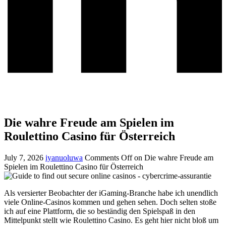
Die wahre Freude am Spielen im
Roulettino Casino für Österreich
July 7, 2026
iyanuoluwa
Comments Off
on Die wahre Freude am
Spielen im Roulettino Casino für Österreich
Als versierter Beobachter der iGaming-Branche habe ich unendlich
viele Online-Casinos kommen und gehen sehen. Doch selten stoße
ich auf eine Plattform, die so beständig den Spielspaß in den
Mittelpunkt stellt wie Roulettino Casino. Es geht hier nicht bloß um