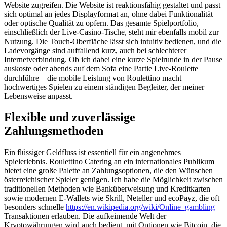
Website zugreifen. Die Website ist reaktionsfähig gestaltet und passt
sich optimal an jedes Displayformat an, ohne dabei Funktionalität
oder optische Qualität zu opfern. Das gesamte Spielportfolio,
einschließlich der Live-Casino-Tische, steht mir ebenfalls mobil zur
Nutzung. Die Touch-Oberfläche lässt sich intuitiv bedienen, und die
Ladevorgänge sind auffallend kurz, auch bei schlechterer
Internetverbindung. Ob ich dabei eine kurze Spielrunde in der Pause
auskoste oder abends auf dem Sofa eine Partie Live-Roulette
durchführe – die mobile Leistung von Roulettino macht
hochwertiges Spielen zu einem ständigen Begleiter, der meiner
Lebensweise anpasst.
Flexible und zuverlässige
Zahlungsmethoden
Ein flüssiger Geldfluss ist essentiell für ein angenehmes
Spielerlebnis. Roulettino Catering an ein internationales Publikum
bietet eine große Palette an Zahlungsoptionen, die den Wünschen
österreichischer Spieler genügen. Ich habe die Möglichkeit zwischen
traditionellen Methoden wie Banküberweisung und Kreditkarten
sowie modernen E-Wallets wie Skrill, Neteller und ecoPayz, die oft
besonders schnelle
https://en.wikipedia.org/wiki/Online_gambling
Transaktionen erlauben. Die aufkeimende Welt der
Kryptowährungen wird auch bedient, mit Optionen wie Bitcoin, die