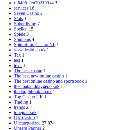
ru6405_fen702190x4
3
services
16
Seven Casino
2
Slots
1
Sober living
7
Spellen
15
Spiele
3
Spinnaus
4
Spinorhino Casino NL
1
ssswalesltd.co.uk
1
Tax
1
test
1
texts
1
The best casino
1
The best new online casino
1
The best online casino and sportsbook
1
thecloakanddagger.co.uk
1
thedoughhook.co.uk
1
Top Casino UK
1
Trading
1
trends
2
tubejp.co.uk
1
UK Casino
1
Uncategorized
27,874
Unsere Partner
2