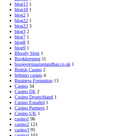
blog15
1
blog18
1
blog2
1
blog22
1
blog23
3
blog3
2
blog7
1
blog8
3
blog9
1
Bloody Slots
1
Bookkeeping
11
boujeerestaurantandbar.co.uk
1
British Casino
2
britsino casino
4
Business Formation
13
Casino
34
Casino DE
2
Casino Deutschland
1
Casino Español
1
Casino Partners
2
Casino UK
1
casino1
96
casino2
121
casino3
95
casino4
103