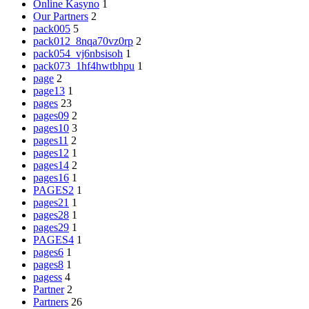
Online Kasyno
1
Our Partners
2
pack005
5
pack012_8nqa70vz0rp
2
pack054_vj6nbsisoh
1
pack073_1hf4hwtbhpu
1
page
2
page13
1
pages
23
pages09
2
pages10
3
pages11
2
pages12
1
pages14
2
pages16
1
PAGES2
1
pages21
1
pages28
1
pages29
1
PAGES4
1
pages6
1
pages8
1
pagess
4
Partner
2
Partners
26