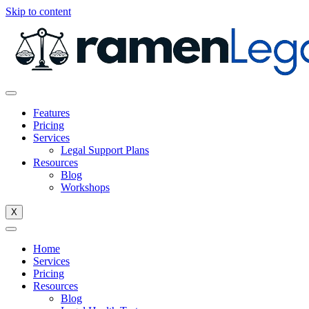
Skip to content
Features
Pricing
Services
Legal Support Plans
Resources
Blog
Workshops
X
Home
Services
Pricing
Resources
Blog