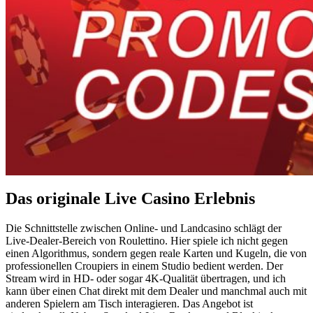
Das originale Live Casino Erlebnis
Die Schnittstelle zwischen Online- und Landcasino schlägt der
Live-Dealer-Bereich von Roulettino. Hier spiele ich nicht gegen
einen Algorithmus, sondern gegen reale Karten und Kugeln, die von
professionellen Croupiers in einem Studio bedient werden. Der
Stream wird in HD- oder sogar 4K-Qualität übertragen, und ich
kann über einen Chat direkt mit dem Dealer und manchmal auch mit
anderen Spielern am Tisch interagieren. Das Angebot ist