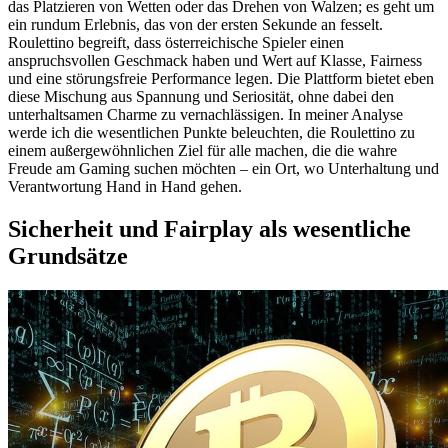
das Platzieren von Wetten oder das Drehen von Walzen; es geht um
ein rundum Erlebnis, das von der ersten Sekunde an fesselt.
Roulettino begreift, dass österreichische Spieler einen
anspruchsvollen Geschmack haben und Wert auf Klasse, Fairness
und eine störungsfreie Performance legen. Die Plattform bietet eben
diese Mischung aus Spannung und Seriosität, ohne dabei den
unterhaltsamen Charme zu vernachlässigen. In meiner Analyse
werde ich die wesentlichen Punkte beleuchten, die Roulettino zu
einem außergewöhnlichen Ziel für alle machen, die die wahre
Freude am Gaming suchen möchten – ein Ort, wo Unterhaltung und
Verantwortung Hand in Hand gehen.
Sicherheit und Fairplay als wesentliche
Grundsätze