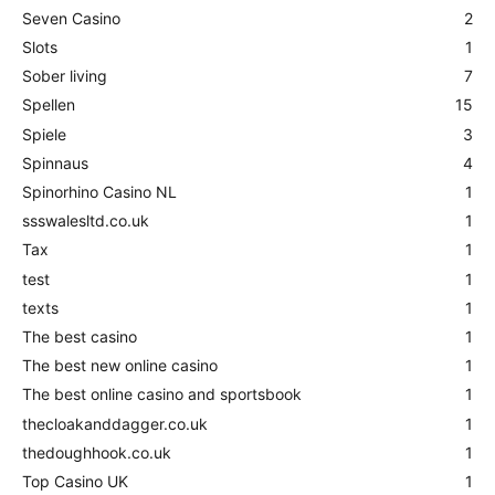
Seven Casino
2
Slots
1
Sober living
7
Spellen
15
Spiele
3
Spinnaus
4
Spinorhino Casino NL
1
ssswalesltd.co.uk
1
Tax
1
test
1
texts
1
The best casino
1
The best new online casino
1
The best online casino and sportsbook
1
thecloakanddagger.co.uk
1
thedoughhook.co.uk
1
Top Casino UK
1