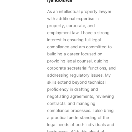
iyanuoluwa
As an intellectual property lawyer
with additional expertise in
property, corporate, and
employment law. I have a strong
interest in ensuring full legal
compliance and am committed to
building a career focused on
providing legal counsel, guiding
corporate secretarial functions, and
addressing regulatory issues. My
skills extend beyond technical
proficiency in drafting and
negotiating agreements, reviewing
contracts, and managing
compliance processes. I also bring
a practical understanding of the
legal needs of both individuals and
businesses. With this blend of