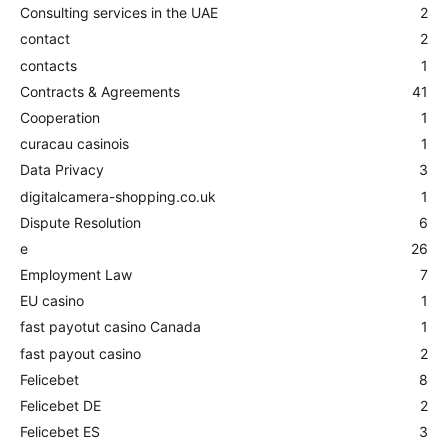
Consulting services in the UAE
2
contact
2
contacts
1
Contracts & Agreements
41
Cooperation
1
curacau casinois
1
Data Privacy
3
digitalcamera-shopping.co.uk
1
Dispute Resolution
6
e
26
Employment Law
7
EU casino
1
fast payotut casino Canada
1
fast payout casino
2
Felicebet
8
Felicebet DE
2
Felicebet ES
3