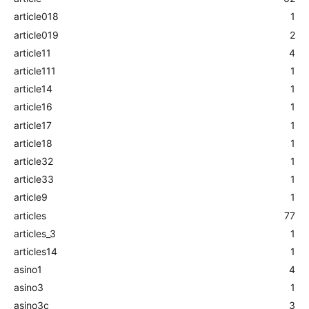
article018
1
article019
2
article11
4
article111
1
article14
1
article16
1
article17
1
article18
1
article32
1
article33
1
article9
1
articles
77
articles_3
1
articles14
1
asino1
4
asino3
1
asino3c
3