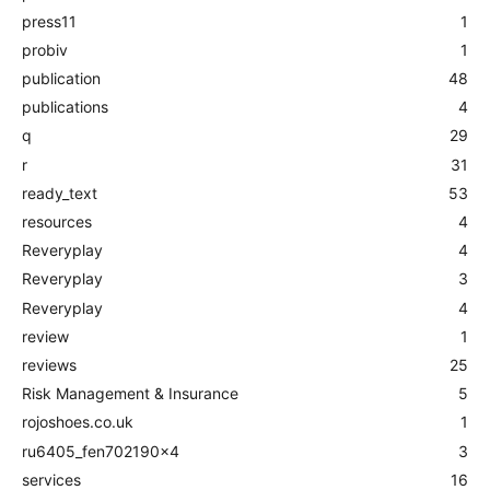
press11
1
probiv
1
publication
48
publications
4
q
29
r
31
ready_text
53
resources
4
Reveryplay
4
Reveryplay
3
Reveryplay
4
review
1
reviews
25
Risk Management & Insurance
5
rojoshoes.co.uk
1
ru6405_fen702190x4
3
services
16