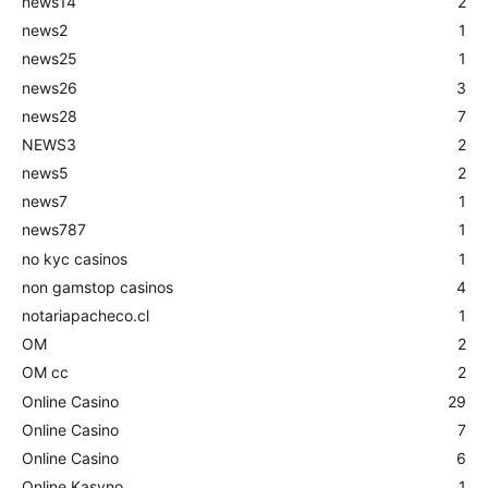
news14
2
news2
1
news25
1
news26
3
news28
7
NEWS3
2
news5
2
news7
1
news787
1
no kyc casinos
1
non gamstop casinos
4
notariapacheco.cl
1
OM
2
OM cc
2
Online Casino
29
Online Casino
7
Online Casino
6
Online Kasyno
1