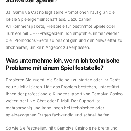
Schweizer Spieler?
Ja, Gambiva Casino legt seine Promotionen häufig an die
lokale Spielergemeinschaft aus. Dazu zählen
Willkommenspakete, Freispiele für bestimmte Spiele oder
Turniere mit CHF-Preisgeldern. Ich empfehle, immer wieder
die “Promotions”-Seite zu besichtigen und den Newsletter zu
abonnieren, um kein Angebot zu verpassen.
Was unternehme ich, wenn ich technische
Probleme mit einem Spiel feststelle?
Probieren Sie zuerst, die Seite neu zu starten oder Ihr Gerät
neu zu initialisieren. Hält das Problem bestehen, unterstützt
Ihnen der professionelle Kundensupport von Gambiva Casino
weiter, per Live-Chat oder E-Mail. Der Support ist
mehrsprachig und kann Ihnen bei technischen oder
spielbezogenen Fragen fachkundig und schnell helfen.
So wie Sie feststellen, hält Gambiva Casino eine breite und