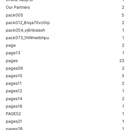
Our Partners
2
pack005
5
pack012_8nqa70vz0rp
2
pack054_vj6nbsisoh
1
pack073_1hf4hwtbhpu
1
page
2
page13
1
pages
23
pages09
2
pages10
3
pages11
2
pages12
1
pages14
2
pages16
1
PAGES2
1
pages21
1
pages28
1