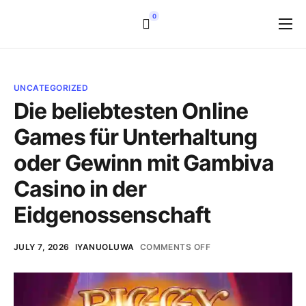
0
Home
Services
UNCATEGORIZED
Pricing
Die beliebtesten Online
Games für Unterhaltung
Resources
oder Gewinn mit Gambiva
Login
Casino in der
Eidgenossenschaft
JULY 7, 2026
IYANUOLUWA
COMMENTS OFF