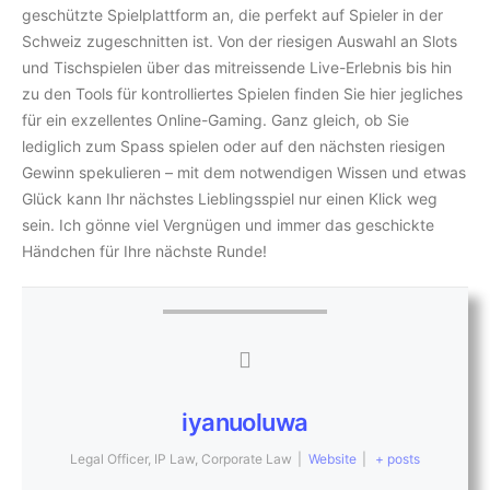
geschützte Spielplattform an, die perfekt auf Spieler in der
Schweiz zugeschnitten ist. Von der riesigen Auswahl an Slots
und Tischspielen über das mitreissende Live-Erlebnis bis hin
zu den Tools für kontrolliertes Spielen finden Sie hier jegliches
für ein exzellentes Online-Gaming. Ganz gleich, ob Sie
lediglich zum Spass spielen oder auf den nächsten riesigen
Gewinn spekulieren – mit dem notwendigen Wissen und etwas
Glück kann Ihr nächstes Lieblingsspiel nur einen Klick weg
sein. Ich gönne viel Vergnügen und immer das geschickte
Händchen für Ihre nächste Runde!
iyanuoluwa
Legal Officer, IP Law, Corporate Law
|
Website
|
+ posts