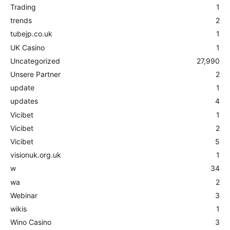
Trading
1
trends
2
tubejp.co.uk
1
UK Casino
1
Uncategorized
27,990
Unsere Partner
2
update
1
updates
4
Vicibet
1
Vicibet
2
Vicibet
5
visionuk.org.uk
1
w
34
wa
2
Webinar
3
wikis
1
Wino Casino
3