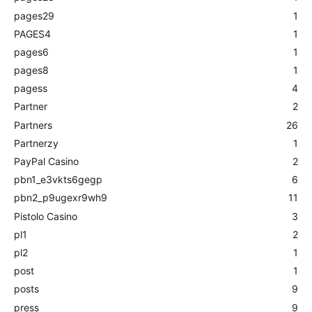
pages29
1
PAGES4
1
pages6
1
pages8
1
pagess
4
Partner
2
Partners
26
Partnerzy
1
PayPal Casino
2
pbn1_e3vkts6gegp
6
pbn2_p9ugexr9wh9
11
Pistolo Casino
3
pl1
2
pl2
1
post
1
posts
9
press
9