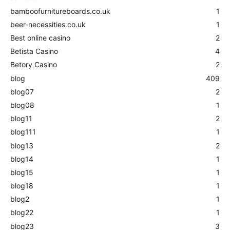
bamboofurnitureboards.co.uk
1
beer-necessities.co.uk
1
Best online casino
2
Betista Casino
4
Betory Casino
2
blog
409
blog07
2
blog08
1
blog11
2
blog111
1
blog13
2
blog14
1
blog15
1
blog18
1
blog2
1
blog22
1
blog23
3