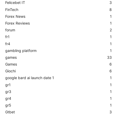
Felicebet IT
3
FinTech
8
Forex News
1
Forex Reviews
1
forum
2
fr1
1
fr4
1
gambling platform
1
games
33
Games
6
Giochi
6
google bard ai launch date 1
1
gr1
1
gr3
1
gr4
1
gr5
1
Gtbet
3