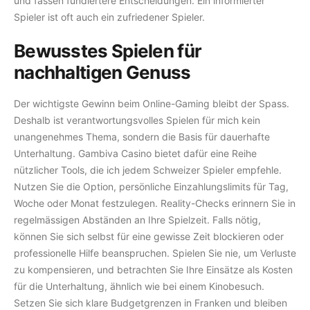
und fassen fundiertere Entscheidungen. Ein informierter
Spieler ist oft auch ein zufriedener Spieler.
Bewusstes Spielen für
nachhaltigen Genuss
Der wichtigste Gewinn beim Online-Gaming bleibt der Spass.
Deshalb ist verantwortungsvolles Spielen für mich kein
unangenehmes Thema, sondern die Basis für dauerhafte
Unterhaltung. Gambiva Casino bietet dafür eine Reihe
nützlicher Tools, die ich jedem Schweizer Spieler empfehle.
Nutzen Sie die Option, persönliche Einzahlungslimits für Tag,
Woche oder Monat festzulegen. Reality-Checks erinnern Sie in
regelmässigen Abständen an Ihre Spielzeit. Falls nötig,
können Sie sich selbst für eine gewisse Zeit blockieren oder
professionelle Hilfe beanspruchen. Spielen Sie nie, um Verluste
zu kompensieren, und betrachten Sie Ihre Einsätze als Kosten
für die Unterhaltung, ähnlich wie bei einem Kinobesuch.
Setzen Sie sich klare Budgetgrenzen in Franken und bleiben