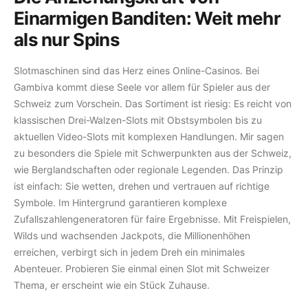
Einarmigen Banditen: Weit mehr
als nur Spins
Slotmaschinen sind das Herz eines Online-Casinos. Bei
Gambiva kommt diese Seele vor allem für Spieler aus der
Schweiz zum Vorschein. Das Sortiment ist riesig: Es reicht von
klassischen Drei-Walzen-Slots mit Obstsymbolen bis zu
aktuellen Video-Slots mit komplexen Handlungen. Mir sagen
zu besonders die Spiele mit Schwerpunkten aus der Schweiz,
wie Berglandschaften oder regionale Legenden. Das Prinzip
ist einfach: Sie wetten, drehen und vertrauen auf richtige
Symbole. Im Hintergrund garantieren komplexe
Zufallszahlengeneratoren für faire Ergebnisse. Mit Freispielen,
Wilds und wachsenden Jackpots, die Millionenhöhen
erreichen, verbirgt sich in jedem Dreh ein minimales
Abenteuer. Probieren Sie einmal einen Slot mit Schweizer
Thema, er erscheint wie ein Stück Zuhause.