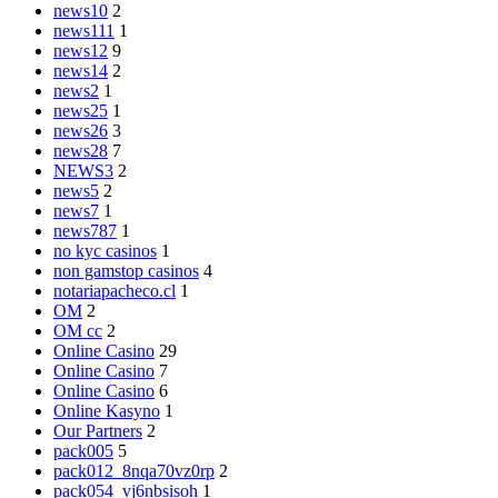
news10
2
news111
1
news12
9
news14
2
news2
1
news25
1
news26
3
news28
7
NEWS3
2
news5
2
news7
1
news787
1
no kyc casinos
1
non gamstop casinos
4
notariapacheco.cl
1
OM
2
OM cc
2
Online Casino
29
Online Casino
7
Online Casino
6
Online Kasyno
1
Our Partners
2
pack005
5
pack012_8nqa70vz0rp
2
pack054_vj6nbsisoh
1