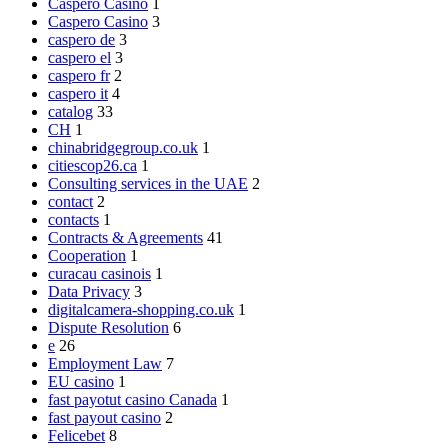
Caspero Casino
1
Caspero Casino
3
caspero de
3
caspero el
3
caspero fr
2
caspero it
4
catalog
33
CH
1
chinabridgegroup.co.uk
1
citiescop26.ca
1
Consulting services in the UAE
2
contact
2
contacts
1
Contracts & Agreements
41
Cooperation
1
curacau casinois
1
Data Privacy
3
digitalcamera-shopping.co.uk
1
Dispute Resolution
6
e
26
Employment Law
7
EU casino
1
fast payotut casino Canada
1
fast payout casino
2
Felicebet
8