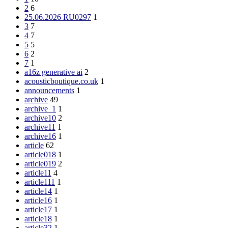
2
6
25.06.2026 RU0297
1
3
7
4
7
5
5
6
2
7
1
a16z generative ai
2
acousticboutique.co.uk
1
announcements
1
archive
49
archive_1
1
archive10
2
archive11
1
archive16
1
article
62
article018
1
article019
2
article11
4
article111
1
article14
1
article16
1
article17
1
article18
1
article32
1