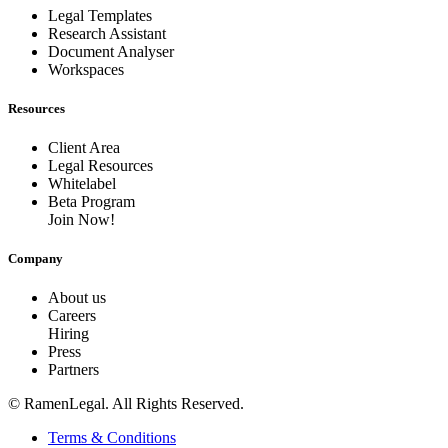
Legal Templates
Research Assistant
Document Analyser
Workspaces
Resources
Client Area
Legal Resources
Whitelabel
Beta Program
Join Now!
Company
About us
Careers
Hiring
Press
Partners
© RamenLegal. All Rights Reserved.
Terms & Conditions