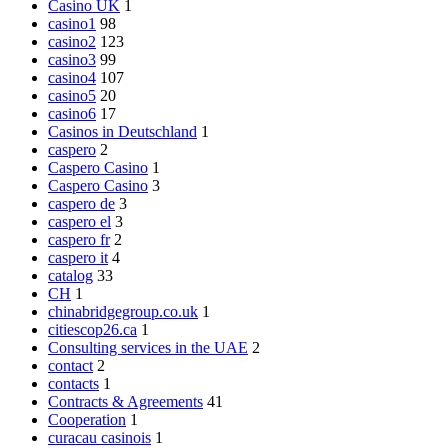
Casino UK
1
casino1
98
casino2
123
casino3
99
casino4
107
casino5
20
casino6
17
Casinos in Deutschland
1
caspero
2
Caspero Casino
1
Caspero Casino
3
caspero de
3
caspero el
3
caspero fr
2
caspero it
4
catalog
33
CH
1
chinabridgegroup.co.uk
1
citiescop26.ca
1
Consulting services in the UAE
2
contact
2
contacts
1
Contracts & Agreements
41
Cooperation
1
curacau casinois
1