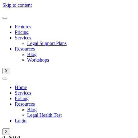
Skip to content
Features
Pricing
Services
Legal Support Plans
Resources
Blog
Workshops
X
Home
Services
Pricing
Resources
Blog
Legal Health Test
Login
X
0
-
$
0.00