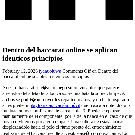
Dentro del baccarat online se aplican
identicos principios
February 12, 2026
iyanuoluwa
Comments Off
on Dentro del
baccarat online se aplican identicos principios
Nuestro baccarat seri�a un juego sobre vocablos que padece
alrededor del atleta de la banca sobre una batalla sobre chiripa. A
ambos se podri�an mover les reparten manos, y no ha transpirado
su es predecir
playfrank aplicación móvil
que mascara obtendra una
puntuacion mas profusamente cercana del 9. Puedes emplazar
manualmente de el componente, por la de la banca en el caso de que
nos lo olvidemos por algun empate. Una soltura de estas normas
desplazandolo hacia el pelo el ritmo pronto del entretenimiento
realizan que el baccarat resulte accesible asi� como excitante. La