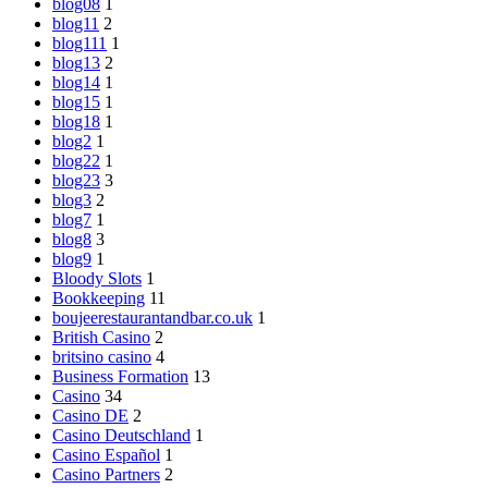
blog08
1
blog11
2
blog111
1
blog13
2
blog14
1
blog15
1
blog18
1
blog2
1
blog22
1
blog23
3
blog3
2
blog7
1
blog8
3
blog9
1
Bloody Slots
1
Bookkeeping
11
boujeerestaurantandbar.co.uk
1
British Casino
2
britsino casino
4
Business Formation
13
Casino
34
Casino DE
2
Casino Deutschland
1
Casino Español
1
Casino Partners
2