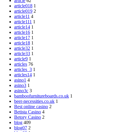
article
62
article018
1
article019
2
article11
4
article111
1
article14
1
article16
1
article17
1
article18
1
article32
1
article33
1
article9
1
articles
76
articles_3
1
articles14
1
asino1
4
asino3
1
asino3c
3
bamboofurnitureboards.co.uk
1
beer-necessities.co.uk
1
Best online casino
2
Betista Casino
4
Betory Casino
2
blog
409
blog07
2