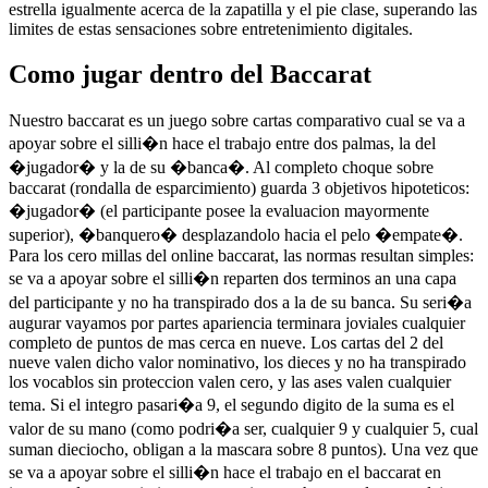
estrella igualmente acerca de la zapatilla y el pie clase, superando las
limites de estas sensaciones sobre entretenimiento digitales.
Como jugar dentro del Baccarat
Nuestro baccarat es un juego sobre cartas comparativo cual se va a
apoyar sobre el silli�n hace el trabajo entre dos palmas, la del
�jugador� y la de su �banca�. Al completo choque sobre
baccarat (rondalla de esparcimiento) guarda 3 objetivos hipoteticos:
�jugador� (el participante posee la evaluacion mayormente
superior), �banquero� desplazandolo hacia el pelo �empate�.
Para los cero millas del online baccarat, las normas resultan simples:
se va a apoyar sobre el silli�n reparten dos terminos an una capa
del participante y no ha transpirado dos a la de su banca. Su seri�a
augurar vayamos por partes apariencia terminara joviales cualquier
completo de puntos de mas cerca en nueve. Los cartas del 2 del
nueve valen dicho valor nominativo, los dieces y no ha transpirado
los vocablos sin proteccion valen cero, y las ases valen cualquier
tema. Si el integro pasari�a 9, el segundo digito de la suma es el
valor de su mano (como podri�a ser, cualquier 9 y cualquier 5, cual
suman dieciocho, obligan a la mascara sobre 8 puntos). Una vez que
se va a apoyar sobre el silli�n hace el trabajo en el baccarat en