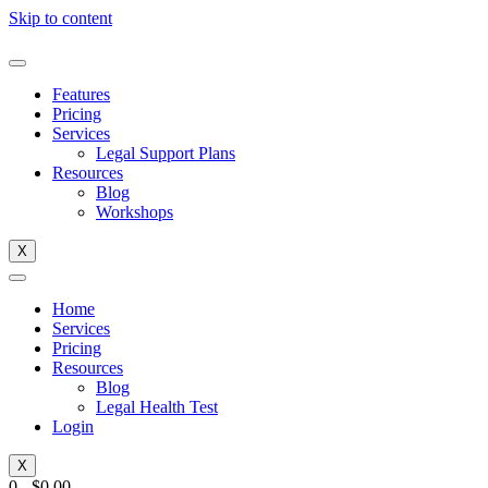
Skip to content
Features
Pricing
Services
Legal Support Plans
Resources
Blog
Workshops
X
Home
Services
Pricing
Resources
Blog
Legal Health Test
Login
X
0
-
$
0.00