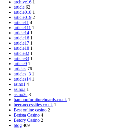
archive16
1
article
62
article018
1
article019
2
article11
4
article111
1
article14
1
article16
1
article17
1
article18
1
article32
1
article33
1
article9
1
articles
76
articles_3
1
articles14
1
asino1
4
asino3
1
asino3c
3
bamboofurnitureboards.co.uk
1
beer-necessities.co.uk
1
Best online casino
2
Betista Casino
4
Betory Casino
2
blog
409