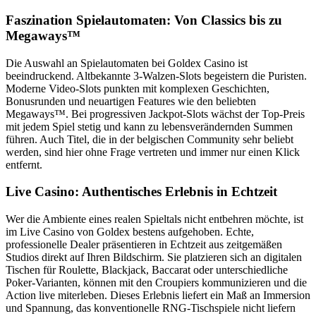
Faszination Spielautomaten: Von Classics bis zu
Megaways™
Die Auswahl an Spielautomaten bei Goldex Casino ist
beeindruckend. Altbekannte 3-Walzen-Slots begeistern die Puristen.
Moderne Video-Slots punkten mit komplexen Geschichten,
Bonusrunden und neuartigen Features wie den beliebten
Megaways™. Bei progressiven Jackpot-Slots wächst der Top-Preis
mit jedem Spiel stetig und kann zu lebensverändernden Summen
führen. Auch Titel, die in der belgischen Community sehr beliebt
werden, sind hier ohne Frage vertreten und immer nur einen Klick
entfernt.
Live Casino: Authentisches Erlebnis in Echtzeit
Wer die Ambiente eines realen Spieltals nicht entbehren möchte, ist
im Live Casino von Goldex bestens aufgehoben. Echte,
professionelle Dealer präsentieren in Echtzeit aus zeitgemäßen
Studios direkt auf Ihren Bildschirm. Sie platzieren sich an digitalen
Tischen für Roulette, Blackjack, Baccarat oder unterschiedliche
Poker-Varianten, können mit den Croupiers kommunizieren und die
Action live miterleben. Dieses Erlebnis liefert ein Maß an Immersion
und Spannung, das konventionelle RNG-Tischspiele nicht liefern