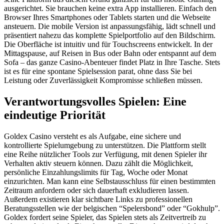
ausgerichtet. Sie brauchen keine extra App installieren. Einfach den
Browser Ihres Smartphones oder Tablets starten und die Webseite
ansteuern. Die mobile Version ist anpassungsfähig, lädt schnell und
präsentiert nahezu das komplette Spielportfolio auf den Bildschirm.
Die Oberfläche ist intuitiv und für Touchscreens entwickelt. In der
Mittagspause, auf Reisen in Bus oder Bahn oder entspannt auf dem
Sofa – das ganze Casino-Abenteuer findet Platz in Ihre Tasche. Stets
ist es für eine spontane Spielsession parat, ohne dass Sie bei
Leistung oder Zuverlässigkeit Kompromisse schließen müssen.
Verantwortungsvolles Spielen: Eine
eindeutige Priorität
Goldex Casino versteht es als Aufgabe, eine sichere und
kontrollierte Spielumgebung zu unterstützen. Die Plattform stellt
eine Reihe nützlicher Tools zur Verfügung, mit denen Spieler ihr
Verhalten aktiv steuern können. Dazu zählt die Möglichkeit,
persönliche Einzahlungslimits für Tag, Woche oder Monat
einzurichten. Man kann eine Selbstausschluss für einen bestimmten
Zeitraum anfordern oder sich dauerhaft exkludieren lassen.
Außerdem existieren klar sichtbare Links zu professionellen
Beratungsstellen wie der belgischen “Spelersbond” oder “Gokhulp”.
Goldex fordert seine Spieler, das Spielen stets als Zeitvertreib zu