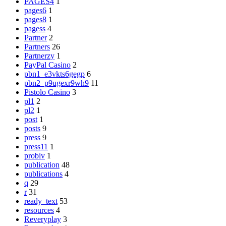
PAGES4
1
pages6
1
pages8
1
pagess
4
Partner
2
Partners
26
Partnerzy
1
PayPal Casino
2
pbn1_e3vkts6gegp
6
pbn2_p9ugexr9wh9
11
Pistolo Casino
3
pl1
2
pl2
1
post
1
posts
9
press
9
press11
1
probiv
1
publication
48
publications
4
q
29
r
31
ready_text
53
resources
4
Reveryplay
3