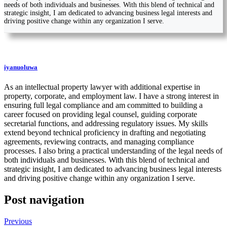
needs of both individuals and businesses. With this blend of technical and
strategic insight, I am dedicated to advancing business legal interests and
driving positive change within any organization I serve.
iyanuoluwa
As an intellectual property lawyer with additional expertise in
property, corporate, and employment law. I have a strong interest in
ensuring full legal compliance and am committed to building a
career focused on providing legal counsel, guiding corporate
secretarial functions, and addressing regulatory issues. My skills
extend beyond technical proficiency in drafting and negotiating
agreements, reviewing contracts, and managing compliance
processes. I also bring a practical understanding of the legal needs of
both individuals and businesses. With this blend of technical and
strategic insight, I am dedicated to advancing business legal interests
and driving positive change within any organization I serve.
Post navigation
Previous