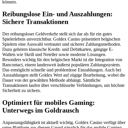
können.
Reibungslose Ein- und Auszahlungen:
Sichere Transaktionen
Der reibungsloser Geldverkehr stellt sich dar als für ein gutes
Spielerlebnis unverzichtbar. Goldex Casino präsentiert belgischen
Spielern eine Auswahl vertrauter und sicherer Zahlungsmethoden.
Dazu gehören klassische Kredit- und Debitkarten, gängige E-
Wallets wie Skrill und Neteller sowie moderne Lösungen.
Besonders wichtig für den belgischen Markt ist die Integration von
Bancontact, einem landesweit äußerst populären Zahlungssystem.
Das ermöglicht schnelle und problemlose Einzahlungen. Auch bei
Auszahlungen stellt Goldex Wert auf zügige Bearbeitung, wobei die
Dauer von der gewählten Methode abhängt. Sämtliche
Transaktionen laufen über verschlüsselte Verbindungen, um höchste
Sicherheit zu sichern.
Optimiert für mobiles Gaming:
Unterwegs im Goldrausch
Anpassungsfähigkeit ist aktuell wichtig. Goldex Casino verfügt über
seine Plattform aus diesem Grund gänzlich für das mobile Gaming