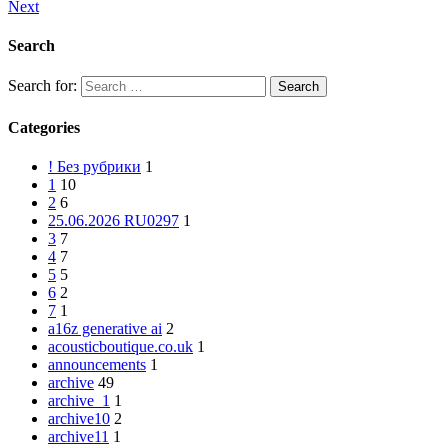
Next
Search
Search for:
Categories
! Без рубрики
1
1
10
2
6
25.06.2026 RU0297
1
3
7
4
7
5
5
6
2
7
1
a16z generative ai
2
acousticboutique.co.uk
1
announcements
1
archive
49
archive_1
1
archive10
2
archive11
1