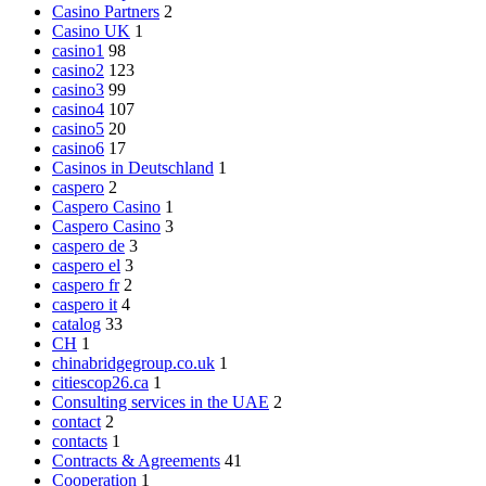
Casino Partners
2
Casino UK
1
casino1
98
casino2
123
casino3
99
casino4
107
casino5
20
casino6
17
Casinos in Deutschland
1
caspero
2
Caspero Casino
1
Caspero Casino
3
caspero de
3
caspero el
3
caspero fr
2
caspero it
4
catalog
33
CH
1
chinabridgegroup.co.uk
1
citiescop26.ca
1
Consulting services in the UAE
2
contact
2
contacts
1
Contracts & Agreements
41
Cooperation
1