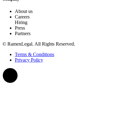
About us
Careers
Hiring
Press
Partners
© RamenLegal. All Rights Reserved.
Terms & Conditions
Privacy Policy