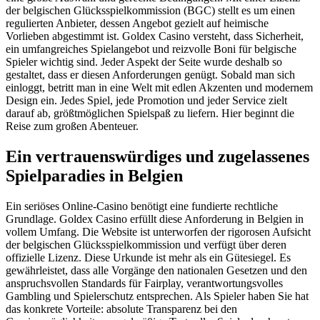
der belgischen Glücksspielkommission (BGC) stellt es um einen
regulierten Anbieter, dessen Angebot gezielt auf heimische
Vorlieben abgestimmt ist. Goldex Casino versteht, dass Sicherheit,
ein umfangreiches Spielangebot und reizvolle Boni für belgische
Spieler wichtig sind. Jeder Aspekt der Seite wurde deshalb so
gestaltet, dass er diesen Anforderungen genügt. Sobald man sich
einloggt, betritt man in eine Welt mit edlen Akzenten und modernem
Design ein. Jedes Spiel, jede Promotion und jeder Service zielt
darauf ab, größtmöglichen Spielspaß zu liefern. Hier beginnt die
Reise zum großen Abenteuer.
Ein vertrauenswürdiges und zugelassenes
Spielparadies in Belgien
Ein seriöses Online-Casino benötigt eine fundierte rechtliche
Grundlage. Goldex Casino erfüllt diese Anforderung in Belgien in
vollem Umfang. Die Website ist unterworfen der rigorosen Aufsicht
der belgischen Glücksspielkommission und verfügt über deren
offizielle Lizenz. Diese Urkunde ist mehr als ein Gütesiegel. Es
gewährleistet, dass alle Vorgänge den nationalen Gesetzen und den
anspruchsvollen Standards für Fairplay, verantwortungsvolles
Gambling und Spielerschutz entsprechen. Als Spieler haben Sie hat
das konkrete Vorteile: absolute Transparenz bei den