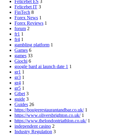
Felicebet ES
3
Felicebet IT
3
FinTech
8
Forex News
1
Forex Reviews
1
forum
2
fr1
1
fr4
1
gambling platform
1
Games
6
games
33
Giochi
6
google bard ai launch date 1
1
gr1
1
gr3
1
gr4
1
gr5
1
Gtbet
3
guide
3
Guides
26
https://boujeerestaurantandbar.co.uk/
1
https://www.oliversbrighton.co.uk/
1
https://www.thelondontriathlon.co.uk/
1
independent casino
2
Industry Regulation
3