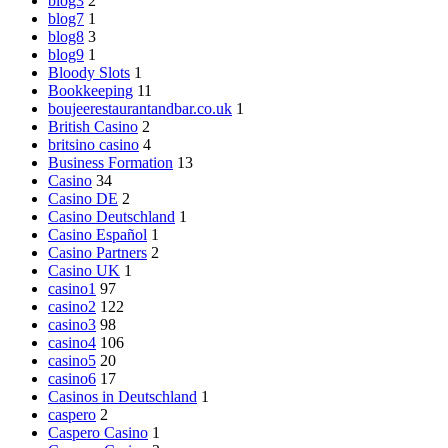
blog3
2
blog7
1
blog8
3
blog9
1
Bloody Slots
1
Bookkeeping
11
boujeerestaurantandbar.co.uk
1
British Casino
2
britsino casino
4
Business Formation
13
Casino
34
Casino DE
2
Casino Deutschland
1
Casino Español
1
Casino Partners
2
Casino UK
1
casino1
97
casino2
122
casino3
98
casino4
106
casino5
20
casino6
17
Casinos in Deutschland
1
caspero
2
Caspero Casino
1