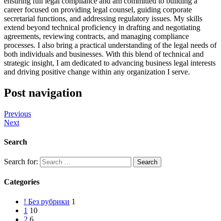
ensuring full legal compliance and am committed to building a
career focused on providing legal counsel, guiding corporate
secretarial functions, and addressing regulatory issues. My skills
extend beyond technical proficiency in drafting and negotiating
agreements, reviewing contracts, and managing compliance
processes. I also bring a practical understanding of the legal needs of
both individuals and businesses. With this blend of technical and
strategic insight, I am dedicated to advancing business legal interests
and driving positive change within any organization I serve.
Post navigation
Previous
Next
Search
Search for:
Categories
! Без рубрики
1
1
10
2
6