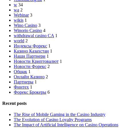
w
34
wa
2
Webinar
3
wikis
1
Wino Casino
3
Winorio Casino
4
withdrawal casino CA
1
world
2
Индексы Форекс
1
Казино Казахстан
1
Наши Партнери
1
Новости Криптовалют
1
Новости Форекс
2
Общак
1
Онлайн Казино
2
Партнеры
1
Финтех
1
Форекс Брокеры
6
Recent posts
The Rise of Mobile Gaming in the Casino Industry
The Evolution of Casino Loyalty Programs
The Impact of Artificial Intelligence on Casino Operations