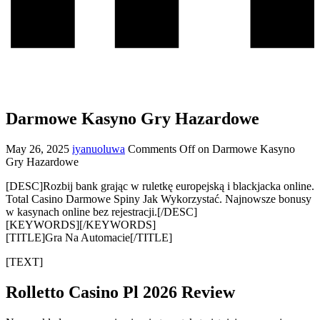
Darmowe Kasyno Gry Hazardowe
May 26, 2025
iyanuoluwa
Comments Off
on Darmowe Kasyno
Gry Hazardowe
[DESC]Rozbij bank grając w ruletkę europejską i blackjacka online.
Total Casino Darmowe Spiny Jak Wykorzystać. Najnowsze bonusy
w kasynach online bez rejestracji.[/DESC]
[KEYWORDS][/KEYWORDS]
[TITLE]Gra Na Automacie[/TITLE]
[TEXT]
Rolletto Casino Pl 2026 Review