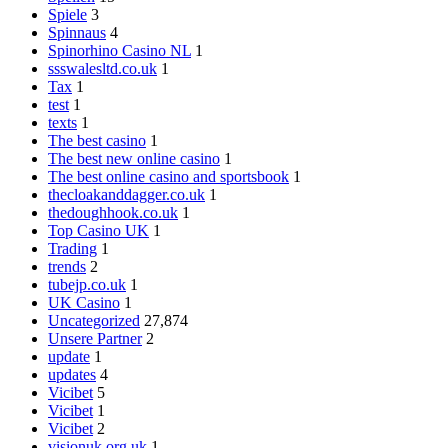
Spiele
3
Spinnaus
4
Spinorhino Casino NL
1
ssswalesltd.co.uk
1
Tax
1
test
1
texts
1
The best casino
1
The best new online casino
1
The best online casino and sportsbook
1
thecloakanddagger.co.uk
1
thedoughhook.co.uk
1
Top Casino UK
1
Trading
1
trends
2
tubejp.co.uk
1
UK Casino
1
Uncategorized
27,874
Unsere Partner
2
update
1
updates
4
Vicibet
5
Vicibet
1
Vicibet
2
visionuk.org.uk
1