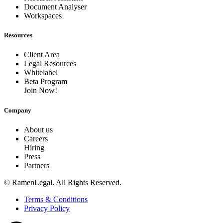
Document Analyser
Workspaces
Resources
Client Area
Legal Resources
Whitelabel
Beta Program
Join Now!
Company
About us
Careers
Hiring
Press
Partners
© RamenLegal. All Rights Reserved.
Terms & Conditions
Privacy Policy