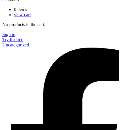
0
items
view cart
No products in the cart.
Sign in
Try for free
Uncategorized