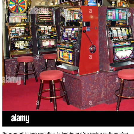
Pour un utilisateur canadien, la légitimité d’un casino en ligne n’est