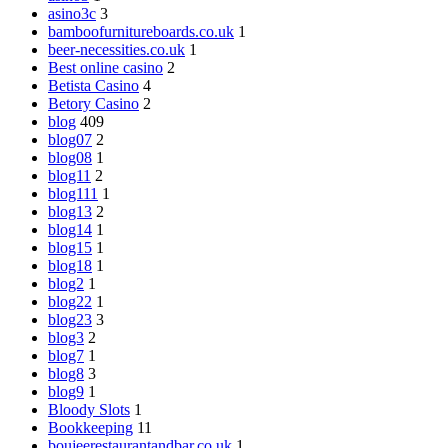
asino3c
3
bamboofurnitureboards.co.uk
1
beer-necessities.co.uk
1
Best online casino
2
Betista Casino
4
Betory Casino
2
blog
409
blog07
2
blog08
1
blog11
2
blog111
1
blog13
2
blog14
1
blog15
1
blog18
1
blog2
1
blog22
1
blog23
3
blog3
2
blog7
1
blog8
3
blog9
1
Bloody Slots
1
Bookkeeping
11
boujeerestaurantandbar.co.uk
1