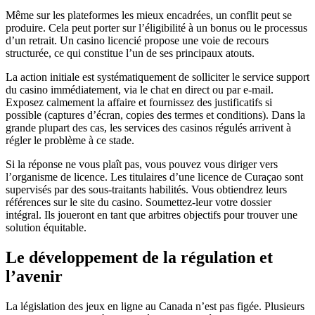
Même sur les plateformes les mieux encadrées, un conflit peut se
produire. Cela peut porter sur l’éligibilité à un bonus ou le processus
d’un retrait. Un casino licencié propose une voie de recours
structurée, ce qui constitue l’un de ses principaux atouts.
La action initiale est systématiquement de solliciter le service support
du casino immédiatement, via le chat en direct ou par e-mail.
Exposez calmement la affaire et fournissez des justificatifs si
possible (captures d’écran, copies des termes et conditions). Dans la
grande plupart des cas, les services des casinos régulés arrivent à
régler le problème à ce stade.
Si la réponse ne vous plaît pas, vous pouvez vous diriger vers
l’organisme de licence. Les titulaires d’une licence de Curaçao sont
supervisés par des sous-traitants habilités. Vous obtiendrez leurs
références sur le site du casino. Soumettez-leur votre dossier
intégral. Ils joueront en tant que arbitres objectifs pour trouver une
solution équitable.
Le développement de la régulation et
l’avenir
La législation des jeux en ligne au Canada n’est pas figée. Plusieurs