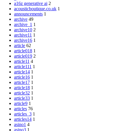
a16z generative ai
2
acousticboutique.co.uk
1
announcements
1
archive
49
archive_1
1
archive10
2
archive11
1
archive16
1
article
62
article018
1
article019
2
article11
4
article111
1
article14
1
article16
1
article17
1
article18
1
article32
1
article33
1
article9
1
articles
76
articles_3
1
articles14
1
asino1
4
asino3
1