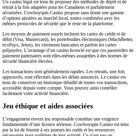
Un casino légal est tenu de proposer des méthodes de dépôt et de
retrait à la fois adaptées pour les Canadiens et parfaitement
sécurisées. Cowboyspin Casino propose sans doute une gamme
d’options ajustées au marché local, toutes combinées avec les
mêmes protocoles de sécurité que le reste de la plateforme.
Les moyens de paiement usuels incluent les cartes de crédit et de
débit (Visa, Mastercard), les portefeuilles électroniques (MuchBetter,
ecoPayz, Jeton), les virements bancaires et parfois les cartes
prépayées. L’avantage d’un casino licencié est que ces passerelles de
paiement partenaires sont elles-mêmes assujetties à des normes de
sécurité financière élevées.
Les transactions sont généralement rapides. Les retraits, une fois
approuvés, sont effectués dans les délais annoncés. Le casino est
tenu de conserver un historique détaillé de toutes vos transactions,
accessible depuis votre compte. Vous pouvez ainsi contrôler
facilement votre activité financière.
Jeu éthique et aides associées
L’engagement envers jeu responsable constitue une exigence
fondamentale d’une licence sérieuse. Cowboyspin Casino est tenu
par la loi de fournir à ses joueurs les outils et les ressources
nécessaires pour maîtriser de leur activité. Ce n’est pas un