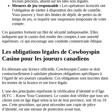
recours précieux, absent sur les sites non régulés.
Mesures de jeu responsable :
Les opérateurs licenciés ont
l’obligation de mettre à disposition des outils de contrôle.
Vous pouvez y fixer des limites de dépôt, de pertes ou de
temps de jeu, et requérir une suspension temporaire de votre
compte.
Ces garanties forment un filet de sécurité indispensable. Elles
indiquent que le casino doit rendre des comptes à une autorité
supérieure, ce qui encourage une conduite commerciale éthique.
Les obligations légales de Cowboyspin
Casino pour les joueurs canadiens
En détenant une licence officielle, Cowboyspin Casino se doit
contractuellement à satisfaire plusieurs obligations spécifiques à
l’égard de ses joueurs canadiens. Ces obligations sont inscrites dans
les termes de la licence et ont force légale.
L’une des principales représente la vérification d’identité et d’âge
(KYC – Know Your Customer). Le casino doit vérifier que tous ses
clients sont en âge légal selon la loi de leur province, soit 18 ou 19
ans. Cette procédure, qui peut nécessiter une copie de pièce
d’identité, est une mesure de protection avant tout.