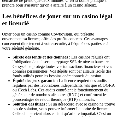
démarche ne prend que deux minutes. C’est la bonne pratique à
prendre pour s’assurer qu’on a affaire à un casino sérieux.
Les bénéfices de jouer sur un casino légal
et licencié
Opter pour un casino comme Cowboyspin, qui présente
ouvertement sa licence, offre des profits concrets. Ces avantages
concernent directement à votre sécurité, à l’équité des parties et à
votre sérénité générale.
Sûreté des fonds et des données :
Les casinos régulés ont
l’obligation de utiliser un cryptage SSL de niveau bancaire.
Ce système protège toutes vos transactions financières et vos
données personnelles. Vos dépôts sont par ailleurs isolés des
fonds utilisés pour les besoins opérationnels du casino.
Équité des jeux garantie :
La licence requiert des audits
réguliers par des laboratoires indépendants, tels que eCOGRA
ou iTech Labs. Ces audits contrôlent le fonctionnement du
générateur de nombres aléatoires (RNG) et confirment les
pourcentages de retour théorique (RTP) annoncés.
Solution des litiges :
Si un désaccord avec le casino ne trouve
pas de solution, vous pouvez informer l’autorité de licence.
Celle-ci intervient alors en tant qu’arbitre impartial. C’est un