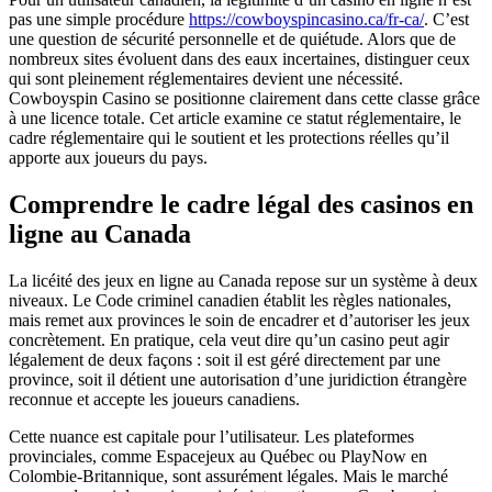
pas une simple procédure
https://cowboyspincasino.ca/fr-ca/
. C’est
une question de sécurité personnelle et de quiétude. Alors que de
nombreux sites évoluent dans des eaux incertaines, distinguer ceux
qui sont pleinement réglementaires devient une nécessité.
Cowboyspin Casino se positionne clairement dans cette classe grâce
à une licence totale. Cet article examine ce statut réglementaire, le
cadre réglementaire qui le soutient et les protections réelles qu’il
apporte aux joueurs du pays.
Comprendre le cadre légal des casinos en
ligne au Canada
La licéité des jeux en ligne au Canada repose sur un système à deux
niveaux. Le Code criminel canadien établit les règles nationales,
mais remet aux provinces le soin de encadrer et d’autoriser les jeux
concrètement. En pratique, cela veut dire qu’un casino peut agir
légalement de deux façons : soit il est géré directement par une
province, soit il détient une autorisation d’une juridiction étrangère
reconnue et accepte les joueurs canadiens.
Cette nuance est capitale pour l’utilisateur. Les plateformes
provinciales, comme Espacejeux au Québec ou PlayNow en
Colombie-Britannique, sont assurément légales. Mais le marché