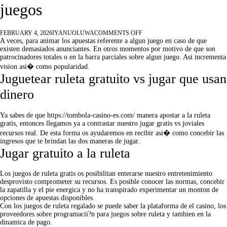
juegos
ON
FEBRUARY 4, 2026
IYANUOLUWA
COMMENTS OFF
COMUNMENTE
A veces, para animar los apuestas referente a algun juego en caso de que
ALGUNOS
existen demasiados anunciantes. En otros momentos por motivo de que son
CASINOS
patrocinadores totales o en la barra parciales sobre algun juego. Asi incrementa
ONLINE
vision asi� como popularidad.
OFRECEN
Juguetear ruleta gratuito vs jugar que usan
PROMOCIONES
SEMANALES
dinero
GRATIS
PARA
ALGUNOS
Ya sabes de que
https://tombola-casino-es.com/
manera apostar a la ruleta
JUEGOS
gratis, entonces llegamos ya a contrastar nuestro jugar gratis vs joviales
recursos real. De esta forma os ayudaremos en recibir asi� como concebir las
ingresos que te brindan las dos maneras de jugar.
Jugar gratuito a la ruleta
Los juegos de ruleta gratis os posibilitan enterarse nuestro entretenimiento
desprovisto comprometer su recursos. Es posible conocer las normas, concebir
la zapatilla y el pie energica y no ha transpirado experimentar un monton de
opciones de apuestas disponibles.
Con los juegos de ruleta regalado se puede saber la plataforma de el casino, los
proveedores sobre programacii?n para juegos sobre ruleta y tambien en la
dinamica de pago.