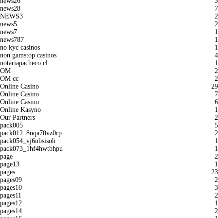
news26
3
news28
7
NEWS3
2
news5
2
news7
1
news787
1
no kyc casinos
1
non gamstop casinos
4
notariapacheco.cl
1
OM
2
OM cc
2
Online Casino
29
Online Casino
7
Online Casino
6
Online Kasyno
1
Our Partners
2
pack005
5
pack012_8nqa70vz0rp
2
pack054_vj6nbsisoh
1
pack073_1hf4hwtbhpu
1
page
2
page13
1
pages
23
pages09
2
pages10
3
pages11
2
pages12
1
pages14
2