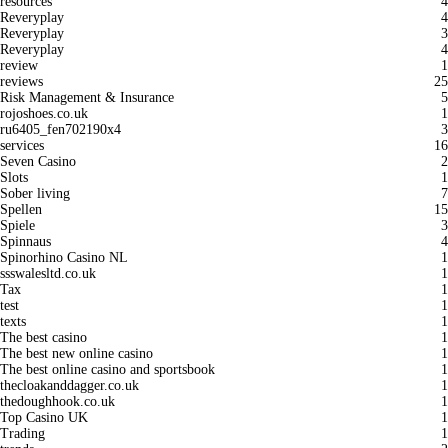
resources
4
Reveryplay
4
Reveryplay
3
Reveryplay
4
review
1
reviews
25
Risk Management & Insurance
5
rojoshoes.co.uk
1
ru6405_fen702190x4
3
services
16
Seven Casino
2
Slots
1
Sober living
7
Spellen
15
Spiele
3
Spinnaus
4
Spinorhino Casino NL
1
ssswalesltd.co.uk
1
Tax
1
test
1
texts
1
The best casino
1
The best new online casino
1
The best online casino and sportsbook
1
thecloakanddagger.co.uk
1
thedoughhook.co.uk
1
Top Casino UK
1
Trading
1