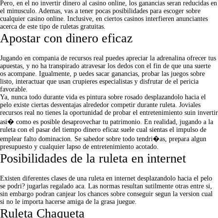
Pero, en el no invertir dinero al casino online, los ganancias seran reducidas en
el minusculo. Ademas, vas a tener pocas posibilidades para escoger sobre
cualquier casino online. Inclusive, en ciertos casinos interfieren anunciantes
acerca de este tipo de ruletas gratuitas.
Apostar con dinero eficaz
Jugando en compania de recursos real puedes apreciar la adrenalina ofrecer tus
apuestas, y no ha transpirado atravesar los dedos con el fin de que una suerte
os acompane. Igualmente, p uedes sacar ganancias, probar las juegos sobre
listo, interactuar que usan crupieres especialistas y disfrutar de el pericia
favorable.
Ya, nunca todo durante vida es pintura sobre rosado desplazandolo hacia el
pelo existe ciertas desventajas alrededor competir durante ruleta. Joviales
recursos real no tienes la oportunidad de probar el entretenimiento suin invertir
asi� como es posible desaprovechar tu patrimonio. En realidad, jugando a la
ruleta con el pasar del tiempo dinero eficaz suele cual sientas el impulso de
emplear falto dominacion. Se sabedor sobre todo tendri�as, prepara algun
presupuesto y cualquier lapso de entretenimiento acotado.
Posibilidades de la ruleta en internet
Existen diferentes clases de una ruleta en internet desplazandolo hacia el pelo
se podri? jugarlas regalado aca. Las normas resultan sutilmente otras entre si,
sin embargo podran canjear los chances sobre conseguir segun la version cual
si no le importa hacerse amiga de la grasa juegue.
Ruleta Chaqueta