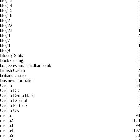
blog13
2
blog14
1
blog15
1
blog18
1
blog2
1
blog22
1
blog23
3
blog3
2
blog7
1
blog8
3
blog9
1
Bloody Slots
1
Bookkeeping
11
boujeerestaurantandbar.co.uk
1
British Casino
2
britsino casino
4
Business Formation
13
Casino
34
Casino DE
2
Casino Deutschland
1
Casino Español
1
Casino Partners
2
Casino UK
1
casino1
98
casino2
123
casino3
99
casino4
107
casino5
20