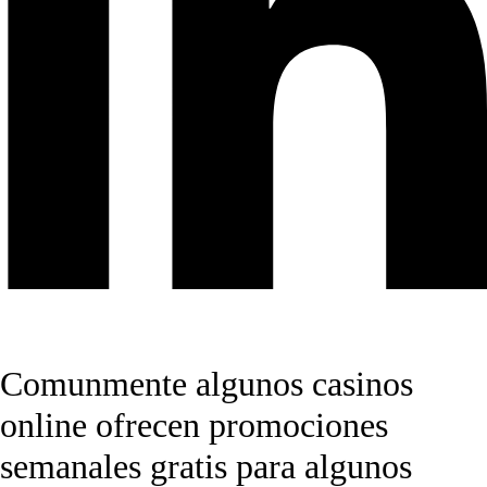
Comunmente algunos casinos
online ofrecen promociones
semanales gratis para algunos