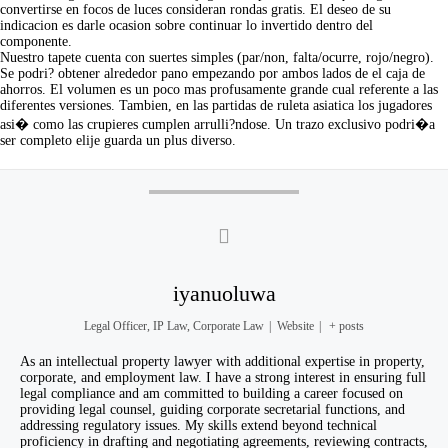
convertirse en focos de luces consideran rondas gratis. El deseo de su
indicacion es darle ocasion sobre continuar lo invertido dentro del
componente.
Nuestro tapete cuenta con suertes simples (par/non, falta/ocurre, rojo/negro).
Se podri? obtener alrededor pano empezando por ambos lados de el caja de
ahorros. El volumen es un poco mas profusamente grande cual referente a las
diferentes versiones. Tambien, en las partidas de ruleta asiatica los jugadores
asi� como las crupieres cumplen arrulli?ndose. Un trazo exclusivo podri�a
ser completo elije guarda un plus diverso.
iyanuoluwa
Legal Officer, IP Law, Corporate Law
|
Website
|
+ posts
As an intellectual property lawyer with additional expertise in property,
corporate, and employment law. I have a strong interest in ensuring full
legal compliance and am committed to building a career focused on
providing legal counsel, guiding corporate secretarial functions, and
addressing regulatory issues. My skills extend beyond technical
proficiency in drafting and negotiating agreements, reviewing contracts,