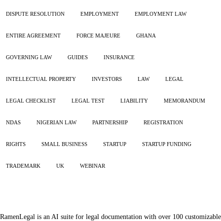
DISPUTE RESOLUTION
EMPLOYMENT
EMPLOYMENT LAW
ENTIRE AGREEMENT
FORCE MAJEURE
GHANA
GOVERNING LAW
GUIDES
INSURANCE
INTELLECTUAL PROPERTY
INVESTORS
LAW
LEGAL
LEGAL CHECKLIST
LEGAL TEST
LIABILITY
MEMORANDUM
NDAS
NIGERIAN LAW
PARTNERSHIP
REGISTRATION
RIGHTS
SMALL BUSINESS
STARTUP
STARTUP FUNDING
TRADEMARK
UK
WEBINAR
RamenLegal is an AI suite for legal documentation with over 100 customizable