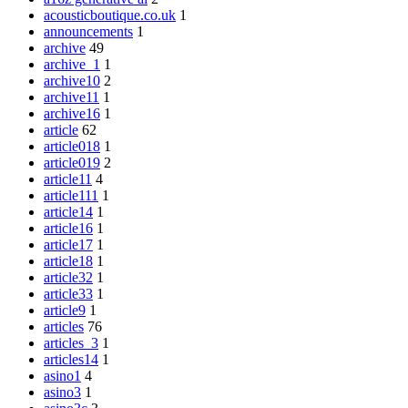
acousticboutique.co.uk
1
announcements
1
archive
49
archive_1
1
archive10
2
archive11
1
archive16
1
article
62
article018
1
article019
2
article11
4
article111
1
article14
1
article16
1
article17
1
article18
1
article32
1
article33
1
article9
1
articles
76
articles_3
1
articles14
1
asino1
4
asino3
1