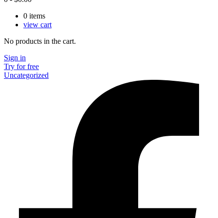
0
items
view cart
No products in the cart.
Sign in
Try for free
Uncategorized