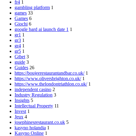
fr4
1
gambling platform
1
games
33
Games
6
Giochi
6
google bard ai launch date 1
1
gr1
1
gr3
1
gr4
1
gr5
1
Gtbet
3
guide
3
Guides
26
https://boujeerestaurantandbar.co.uk/
1
https://www.oliversbrighton.co.uk/
1
https://www.thelondontriathlon.co.uk/
1
independent casino
2
Industry Regulation
3
Insights
5
Intellectual Property
11
Invest
1
Jeux
4
josephinesrestaurant.co.uk
5
kasyno holandia
1
Kasyno Online
1