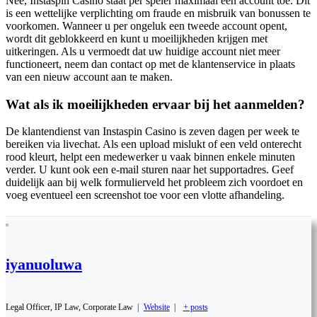
Nee, Instaspin Casino staat per speler maximaal één account toe. Dit
is een wettelijke verplichting om fraude en misbruik van bonussen te
voorkomen. Wanneer u per ongeluk een tweede account opent,
wordt dit geblokkeerd en kunt u moeilijkheden krijgen met
uitkeringen. Als u vermoedt dat uw huidige account niet meer
functioneert, neem dan contact op met de klantenservice in plaats
van een nieuw account aan te maken.
Wat als ik moeilijkheden ervaar bij het aanmelden?
De klantendienst van Instaspin Casino is zeven dagen per week te
bereiken via livechat. Als een upload mislukt of een veld onterecht
rood kleurt, helpt een medewerker u vaak binnen enkele minuten
verder. U kunt ook een e-mail sturen naar het supportadres. Geef
duidelijk aan bij welk formulierveld het probleem zich voordoet en
voeg eventueel een screenshot toe voor een vlotte afhandeling.
iyanuoluwa
Legal Officer, IP Law, Corporate Law
|
Website
|
+ posts