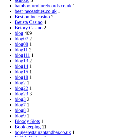
asino3c
3
bamboofurnitureboards.co.uk
1
beer-necessities.co.uk
1
Best online casino
2
Betista Casino
4
Betory Casino
2
blog
409
blog07
2
blog08
1
blog11
2
blog111
1
blog13
2
blog14
1
blog15
1
blog18
1
blog2
1
blog22
1
blog23
3
blog3
2
blog7
1
blog8
3
blog9
1
Bloody Slots
1
Bookkeeping
11
boujeerestaurantandbar.co.uk
1