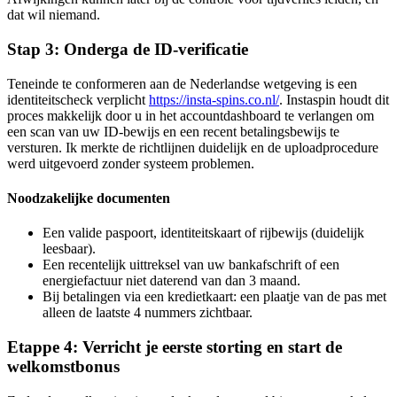
dat wil niemand.
Stap 3: Onderga de ID-verificatie
Teneinde te conformeren aan de Nederlandse wetgeving is een
identiteitscheck verplicht
https://insta-spins.co.nl/
. Instaspin houdt dit
proces makkelijk door u in het accountdashboard te verlangen om
een scan van uw ID-bewijs en een recent betalingsbewijs te
versturen. Ik merkte de richtlijnen duidelijk en de uploadprocedure
werd uitgevoerd zonder systeem problemen.
Noodzakelijke documenten
Een valide paspoort, identiteitskaart of rijbewijs (duidelijk
leesbaar).
Een recentelijk uittreksel van uw bankafschrift of een
energiefactuur niet daterend van dan 3 maand.
Bij betalingen via een kredietkaart: een plaatje van de pas met
alleen de laatste 4 nummers zichtbaar.
Etappe 4: Verricht je eerste storting en start de
welkomstbonus