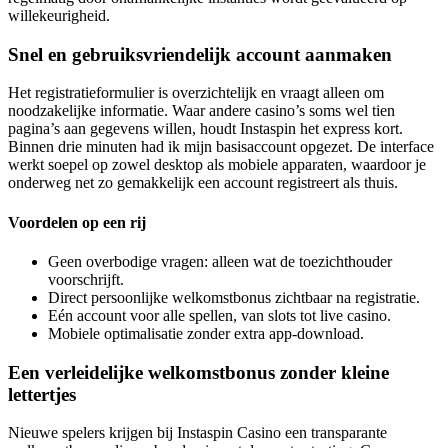
willekeurigheid.
Snel en gebruiksvriendelijk account aanmaken
Het registratieformulier is overzichtelijk en vraagt alleen om
noodzakelijke informatie. Waar andere casino’s soms wel tien
pagina’s aan gegevens willen, houdt Instaspin het express kort.
Binnen drie minuten had ik mijn basisaccount opgezet. De interface
werkt soepel op zowel desktop als mobiele apparaten, waardoor je
onderweg net zo gemakkelijk een account registreert als thuis.
Voordelen op een rij
Geen overbodige vragen: alleen wat de toezichthouder
voorschrijft.
Direct persoonlijke welkomstbonus zichtbaar na registratie.
Eén account voor alle spellen, van slots tot live casino.
Mobiele optimalisatie zonder extra app-download.
Een verleidelijke welkomstbonus zonder kleine
lettertjes
Nieuwe spelers krijgen bij Instaspin Casino een transparante