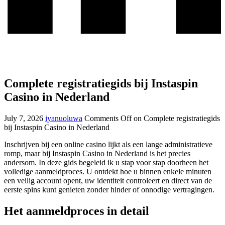
Complete registratiegids bij Instaspin
Casino in Nederland
July 7, 2026
iyanuoluwa
Comments Off
on Complete registratiegids
bij Instaspin Casino in Nederland
Inschrijven bij een online casino lijkt als een lange administratieve
romp, maar bij Instaspin Casino in Nederland is het precies
andersom. In deze gids begeleid ik u stap voor stap doorheen het
volledige aanmeldproces. U ontdekt hoe u binnen enkele minuten
een veilig account opent, uw identiteit controleert en direct van de
eerste spins kunt genieten zonder hinder of onnodige vertragingen.
Het aanmeldproces in detail