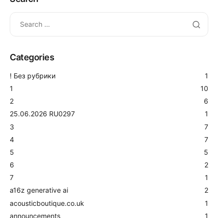
Categories
! Без рубрики
1
1
10
2
6
25.06.2026 RU0297
1
3
7
4
7
5
5
6
2
7
1
a16z generative ai
2
acousticboutique.co.uk
1
announcements
1