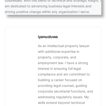
businesses. With this blend of technical and strategic insight, I
am dedicated to advancing business legal interests and
driving positive change within any organization I serve.
iyanuoluwa
As an intellectual property lawyer
with additional expertise in
property, corporate, and
employment law. I have a strong
interest in ensuring full legal
compliance and am committed to
building a career focused on
providing legal counsel, guiding
corporate secretarial functions, and
addressing regulatory issues. My
skills extend beyond technical