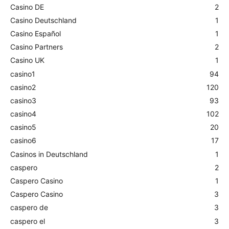
Casino DE
2
Casino Deutschland
1
Casino Español
1
Casino Partners
2
Casino UK
1
casino1
94
casino2
120
casino3
93
casino4
102
casino5
20
casino6
17
Casinos in Deutschland
1
caspero
2
Caspero Casino
1
Caspero Casino
3
caspero de
3
caspero el
3