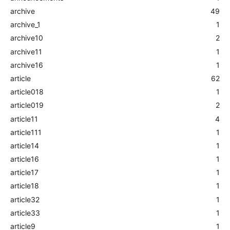
archive
49
archive_1
1
archive10
2
archive11
1
archive16
1
article
62
article018
1
article019
2
article11
4
article111
1
article14
1
article16
1
article17
1
article18
1
article32
1
article33
1
article9
1