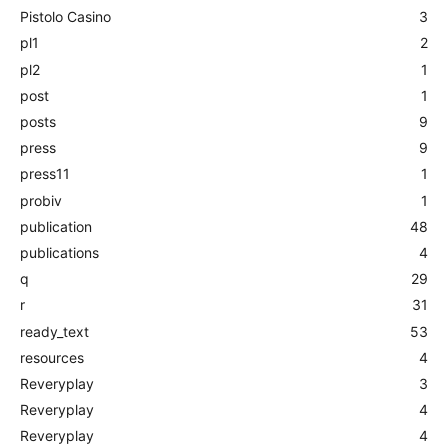
Pistolo Casino
3
pl1
2
pl2
1
post
1
posts
9
press
9
press11
1
probiv
1
publication
48
publications
4
q
29
r
31
ready_text
53
resources
4
Reveryplay
3
Reveryplay
4
Reveryplay
4