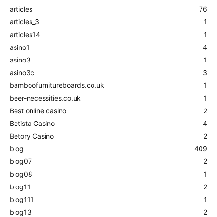
articles
76
articles_3
1
articles14
1
asino1
4
asino3
1
asino3c
3
bamboofurnitureboards.co.uk
1
beer-necessities.co.uk
1
Best online casino
2
Betista Casino
4
Betory Casino
2
blog
409
blog07
2
blog08
1
blog11
2
blog111
1
blog13
2