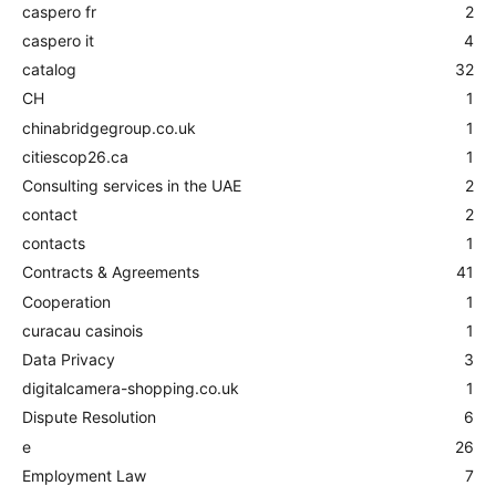
caspero fr
2
caspero it
4
catalog
32
CH
1
chinabridgegroup.co.uk
1
citiescop26.ca
1
Consulting services in the UAE
2
contact
2
contacts
1
Contracts & Agreements
41
Cooperation
1
curacau casinois
1
Data Privacy
3
digitalcamera-shopping.co.uk
1
Dispute Resolution
6
e
26
Employment Law
7