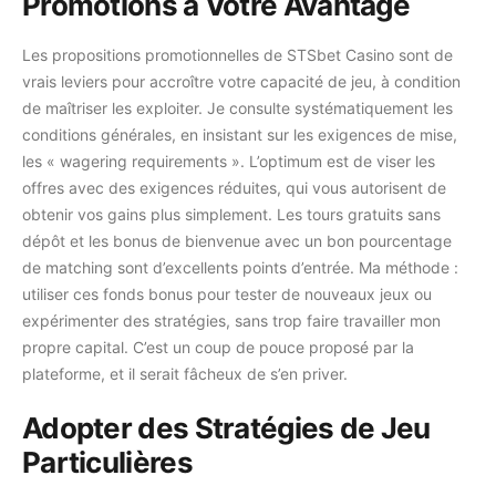
Promotions à Votre Avantage
Les propositions promotionnelles de STSbet Casino sont de
vrais leviers pour accroître votre capacité de jeu, à condition
de maîtriser les exploiter. Je consulte systématiquement les
conditions générales, en insistant sur les exigences de mise,
les « wagering requirements ». L’optimum est de viser les
offres avec des exigences réduites, qui vous autorisent de
obtenir vos gains plus simplement. Les tours gratuits sans
dépôt et les bonus de bienvenue avec un bon pourcentage
de matching sont d’excellents points d’entrée. Ma méthode :
utiliser ces fonds bonus pour tester de nouveaux jeux ou
expérimenter des stratégies, sans trop faire travailler mon
propre capital. C’est un coup de pouce proposé par la
plateforme, et il serait fâcheux de s’en priver.
Adopter des Stratégies de Jeu
Particulières