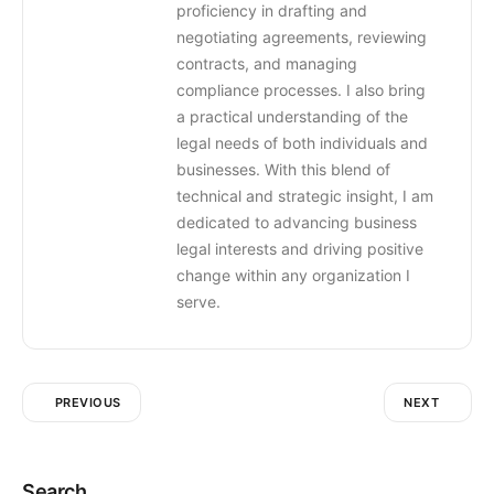
proficiency in drafting and
negotiating agreements, reviewing
contracts, and managing
compliance processes. I also bring
a practical understanding of the
legal needs of both individuals and
businesses. With this blend of
technical and strategic insight, I am
dedicated to advancing business
legal interests and driving positive
change within any organization I
serve.
PREVIOUS
NEXT
Search