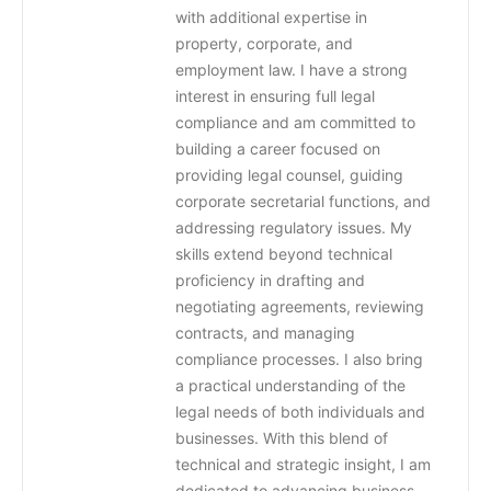
with additional expertise in
property, corporate, and
employment law. I have a strong
interest in ensuring full legal
compliance and am committed to
building a career focused on
providing legal counsel, guiding
corporate secretarial functions, and
addressing regulatory issues. My
skills extend beyond technical
proficiency in drafting and
negotiating agreements, reviewing
contracts, and managing
compliance processes. I also bring
a practical understanding of the
legal needs of both individuals and
businesses. With this blend of
technical and strategic insight, I am
dedicated to advancing business