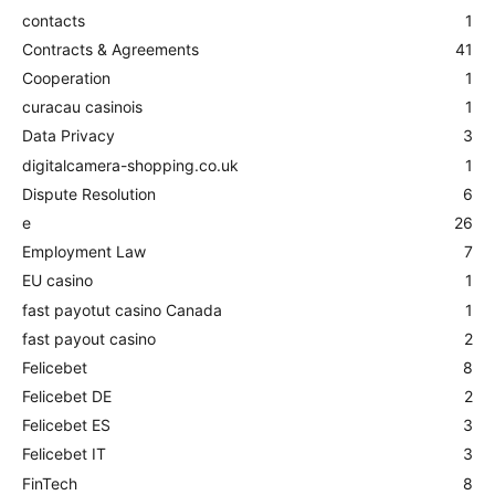
contacts
1
Contracts & Agreements
41
Cooperation
1
curacau casinois
1
Data Privacy
3
digitalcamera-shopping.co.uk
1
Dispute Resolution
6
e
26
Employment Law
7
EU casino
1
fast payotut casino Canada
1
fast payout casino
2
Felicebet
8
Felicebet DE
2
Felicebet ES
3
Felicebet IT
3
FinTech
8