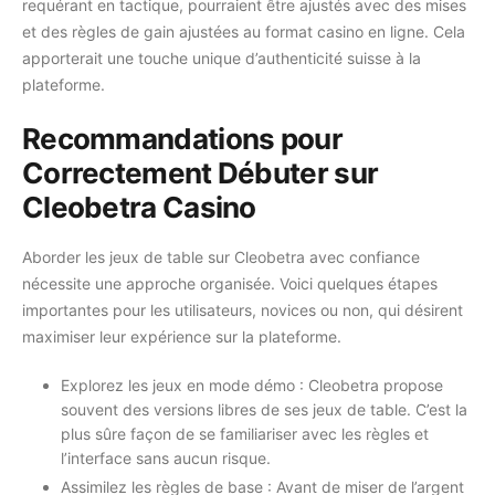
requérant en tactique, pourraient être ajustés avec des mises
et des règles de gain ajustées au format casino en ligne. Cela
apporterait une touche unique d’authenticité suisse à la
plateforme.
Recommandations pour
Correctement Débuter sur
Cleobetra Casino
Aborder les jeux de table sur Cleobetra avec confiance
nécessite une approche organisée. Voici quelques étapes
importantes pour les utilisateurs, novices ou non, qui désirent
maximiser leur expérience sur la plateforme.
Explorez les jeux en mode démo : Cleobetra propose
souvent des versions libres de ses jeux de table. C’est la
plus sûre façon de se familiariser avec les règles et
l’interface sans aucun risque.
Assimilez les règles de base : Avant de miser de l’argent