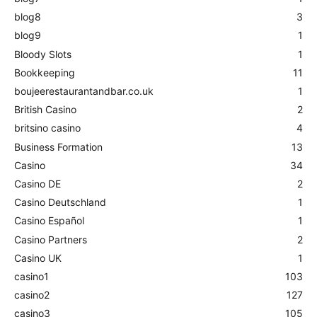
blog8
3
blog9
1
Bloody Slots
1
Bookkeeping
11
boujeerestaurantandbar.co.uk
1
British Casino
2
britsino casino
4
Business Formation
13
Casino
34
Casino DE
2
Casino Deutschland
1
Casino Español
1
Casino Partners
2
Casino UK
1
casino1
103
casino2
127
casino3
105