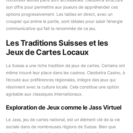
son offre pour permettre aux joueurs de appréhender ces
options progressivement. Les tables en direct, avec un
croupier qui anime la partie, sont idéales pour saisir l’énergie
communicative qui fait la renommée de ce jeu.
Les Traditions Suisses et les
Jeux de Cartes Locaux
La Suisse a une riche tradition de jeux de cartes. Certains ont
même trouvé leur place dans les casinos. Cleobetra Casino, à
l’écoute aux préférences régionales, intègre des jeux qui
résonnent avec la culture locale. Cela constitue une option
agréable aux classiques internationaux.
Exploration de Jeux comme le Jass Virtuel
Le Jass, jeu de cartes national, est un élément clé de la vie
sociale dans de nombreuses régions de Suisse. Bien que