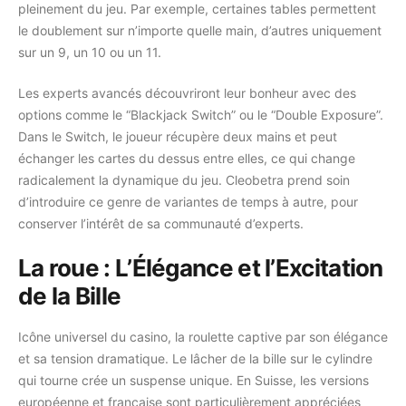
pleinement du jeu. Par exemple, certaines tables permettent
le doublement sur n’importe quelle main, d’autres uniquement
sur un 9, un 10 ou un 11.
Les experts avancés découvriront leur bonheur avec des
options comme le “Blackjack Switch” ou le “Double Exposure”.
Dans le Switch, le joueur récupère deux mains et peut
échanger les cartes du dessus entre elles, ce qui change
radicalement la dynamique du jeu. Cleobetra prend soin
d’introduire ce genre de variantes de temps à autre, pour
conserver l’intérêt de sa communauté d’experts.
La roue : L’Élégance et l’Excitation
de la Bille
Icône universel du casino, la roulette captive par son élégance
et sa tension dramatique. Le lâcher de la bille sur le cylindre
qui tourne crée un suspense unique. En Suisse, les versions
européenne et française sont particulièrement appréciées