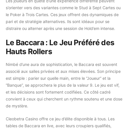
Les joueurs en quête d’une expérience différente peuvent
s’orienter vers des variantes comme le Stud à Sept Cartes ou
le Poker à Trois Cartes. Ces jeux offrent des dynamiques de
pari et de stratégie alternatives. Ils sont idéaux pour se
distraire ou alterner après une session de Hold’em intense.
Le Baccara : Le Jeu Préféré des
Hauts Rollers
Nimbé d’une aura de sophistication, le Baccara est souvent
associé aux salles privées et aux mises élevées. Son principe
est simple : parier sur quelle main, entre le “Joueur” et la
“Banque”, se approchera le plus de la valeur 9. Le jeu est vif,
et les décisions sont fortement codifiées. Ce côté cadré
convient à ceux qui cherchent un rythme soutenu et une dose
de mystère.
Cleobetra Casino offre ce jeu d’élite disponible à tous. Les
tables de Baccara en live, avec leurs croupiers qualifiés,