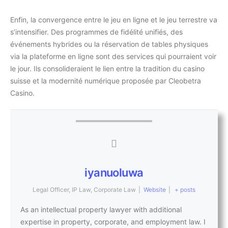
Enfin, la convergence entre le jeu en ligne et le jeu terrestre va
s’intensifier. Des programmes de fidélité unifiés, des
événements hybrides ou la réservation de tables physiques
via la plateforme en ligne sont des services qui pourraient voir
le jour. Ils consolideraient le lien entre la tradition du casino
suisse et la modernité numérique proposée par Cleobetra
Casino.
iyanuoluwa
Legal Officer, IP Law, Corporate Law
|
Website
|
+ posts
As an intellectual property lawyer with additional
expertise in property, corporate, and employment law. I