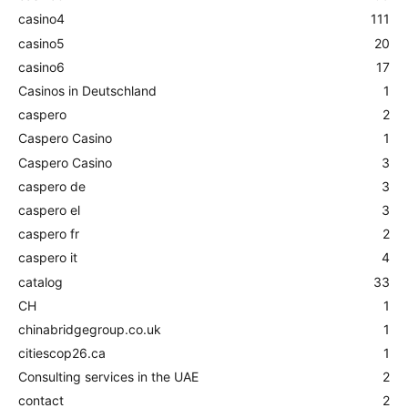
casino4
111
casino5
20
casino6
17
Casinos in Deutschland
1
caspero
2
Caspero Casino
1
Caspero Casino
3
caspero de
3
caspero el
3
caspero fr
2
caspero it
4
catalog
33
CH
1
chinabridgegroup.co.uk
1
citiescop26.ca
1
Consulting services in the UAE
2
contact
2