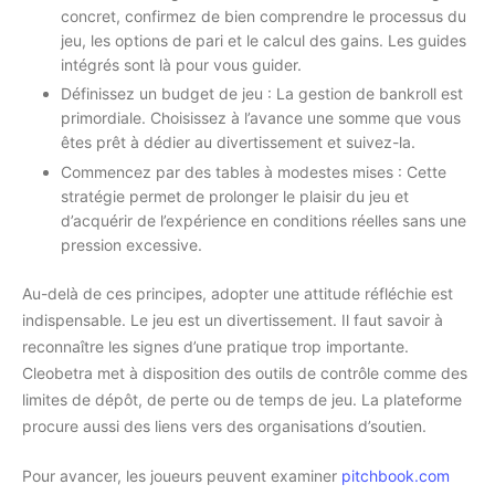
concret, confirmez de bien comprendre le processus du
jeu, les options de pari et le calcul des gains. Les guides
intégrés sont là pour vous guider.
Définissez un budget de jeu : La gestion de bankroll est
primordiale. Choisissez à l’avance une somme que vous
êtes prêt à dédier au divertissement et suivez-la.
Commencez par des tables à modestes mises : Cette
stratégie permet de prolonger le plaisir du jeu et
d’acquérir de l’expérience en conditions réelles sans une
pression excessive.
Au-delà de ces principes, adopter une attitude réfléchie est
indispensable. Le jeu est un divertissement. Il faut savoir à
reconnaître les signes d’une pratique trop importante.
Cleobetra met à disposition des outils de contrôle comme des
limites de dépôt, de perte ou de temps de jeu. La plateforme
procure aussi des liens vers des organisations d’soutien.
Pour avancer, les joueurs peuvent examiner
pitchbook.com