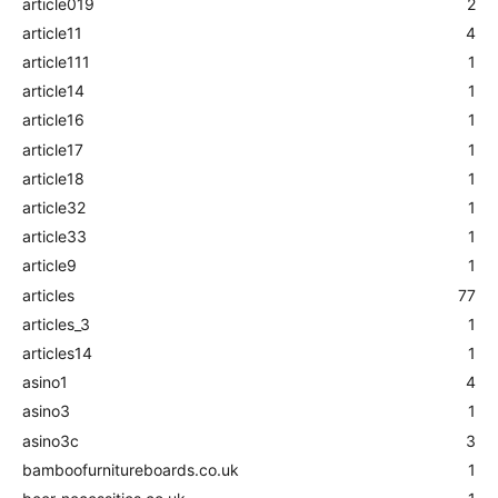
article019
2
article11
4
article111
1
article14
1
article16
1
article17
1
article18
1
article32
1
article33
1
article9
1
articles
77
articles_3
1
articles14
1
asino1
4
asino3
1
asino3c
3
bamboofurnitureboards.co.uk
1