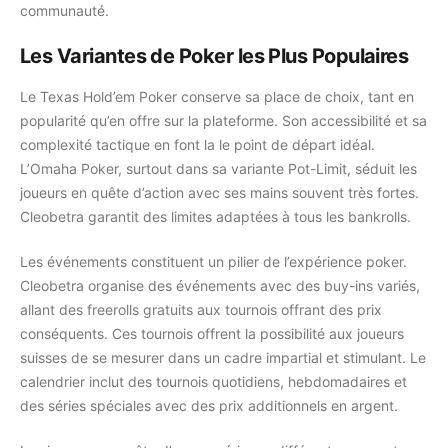
communauté.
Les Variantes de Poker les Plus Populaires
Le Texas Hold’em Poker conserve sa place de choix, tant en
popularité qu’en offre sur la plateforme. Son accessibilité et sa
complexité tactique en font la le point de départ idéal.
L’Omaha Poker, surtout dans sa variante Pot-Limit, séduit les
joueurs en quête d’action avec ses mains souvent très fortes.
Cleobetra garantit des limites adaptées à tous les bankrolls.
Les événements constituent un pilier de l’expérience poker.
Cleobetra organise des événements avec des buy-ins variés,
allant des freerolls gratuits aux tournois offrant des prix
conséquents. Ces tournois offrent la possibilité aux joueurs
suisses de se mesurer dans un cadre impartial et stimulant. Le
calendrier inclut des tournois quotidiens, hebdomadaires et
des séries spéciales avec des prix additionnels en argent.