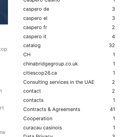
caspero de
3
caspero el
3
caspero fr
2
caspero it
4
catalog
32
ptop
CH
1
chinabridgegroup.co.uk
1
citiescop26.ca
1
Consulting services in the UAE
2
m
contact
2
contacts
1
rt
Contracts & Agreements
41
Cooperation
1
curacau casinois
1
une
Data Privacy
3