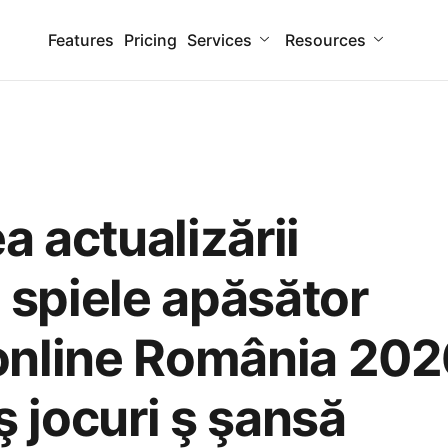
Features
Pricing
Services
Resources
 actualizării
n spiele apăsător
online România 20
ş jocuri ş şansă