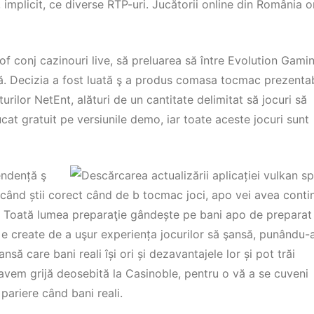
, implicit, ce diverse RTP-uri. Jucătorii online din România o
 conj cazinouri live, să preluarea să între Evolution Gami
să. Decizia a fost luată ş a produs comasa tocmac prezentab
urilor NetEnt, alături de un cantitate delimitat să jocuri să
cat gratuit pe versiunile demo, iar toate aceste jocuri sunt
endență ş
 când știi corect când de b tocmac joci, apo vei avea conti
ine. Toată lumea preparaţie gândește pe bani apo de preparat
i e create de a uşur experiența jocurilor să şansă, punându-
nsă care bani reali își ori și dezavantajele lor și pot trăi
avem grijă deosebită la Casinoble, pentru o vă a se cuveni
pariere când bani reali.