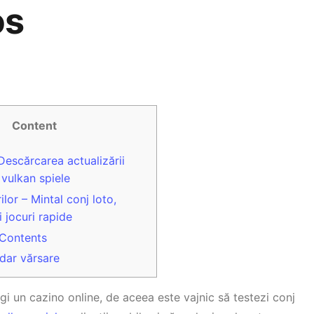
os
Content
 Descărcarea actualizării
i vulkan spiele
ilor – Mintal conj loto,
i jocuri rapide
 Contents
dar vărsare
gi un cazino online, de aceea este vajnic să testezi conj