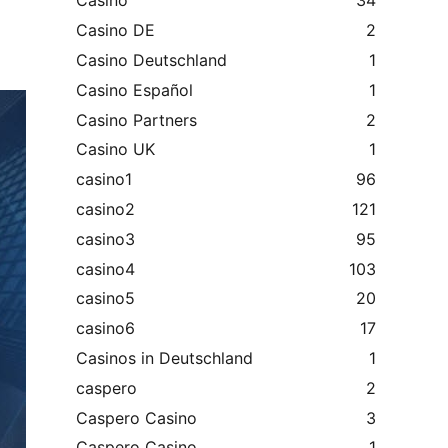
Casino
34
Casino DE
2
Casino Deutschland
1
Casino Español
1
Casino Partners
2
Casino UK
1
casino1
96
casino2
121
casino3
95
casino4
103
casino5
20
casino6
17
Casinos in Deutschland
1
caspero
2
Caspero Casino
3
Caspero Casino
1