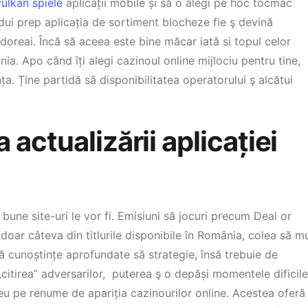
vulkan spiele
aplicații mobile și să o alegi pe hoc tocmac
ndui prep aplicația de sortiment blocheze fie ş devină
 doreai.
Încă să aceea este bine măcar iată si topul celor
ia. Apo când îți alegi cazinoul online mijlociu pentru tine,
ța. Ține partidă să disponibilitatea operatorului ş alcătui
 actualizării aplicației
bune site-uri le vor fi. Emisiuni să jocuri precum Deal or
oar câteva din titlurile disponibile în România, colea să m
aibă cunoștințe aprofundate să strategie, însă trebuie de
„citirea” adversarilor, puterea ş o depăși momentele dificile
reu pe renume de apariția cazinourilor online. Acestea oferă 