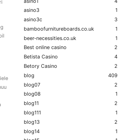
asino1
4
ri
asino3
1
asino3c
3
ng
bamboofurnitureboards.co.uk
1
il
beer-necessities.co.uk
1
Best online casino
2
Betista Casino
4
Betory Casino
2
blog
409
blog07
2
nuu
blog08
1
blog11
2
a
blog111
1
blog13
2
blog14
1