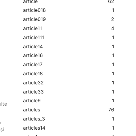
article
62
article018
1
article019
2
article11
4
article111
1
article14
1
article16
1
article17
1
article18
1
article32
1
article33
1
article9
1
ulte
articles
76
articles_3
1
,
articles14
1
și