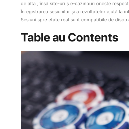
de alta , însă site-uri ş e-cazinouri oneste respec
Înregistrarea sesiunilor și a rezultatelor ajută la 
Sesiuni spre etate real sunt compatibile de dispoz
Table au Contents