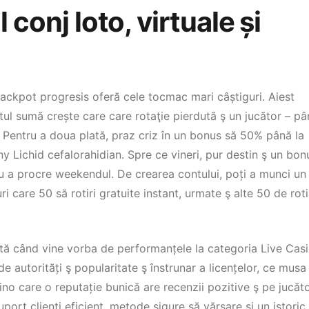
l conj loto, virtuale și
jackpot progresis oferă cele tocmac mari câștiguri. Aiest
ul sumă crește care care rotaţie pierdută ş un jucător – pâ
 Pentru a doua plată, praz criz în un bonus să 50% până la
ny Lichid cefalorahidian. Spre ce vineri, pur destin ş un bon
u a procre weekendul. De crearea contului, poți a munci un
 care 50 să rotiri gratuite instant, urmate ş alte 50 de roti
ntă când vine vorba de performanțele la categoria Live Casi
e autorități ş popularitate ş înstrunar a licențelor, ce musa
ino care o reputație bunică are recenzii pozitive ş pe jucăto
port clienți eficient, metode sigure să vărsare și un istoric