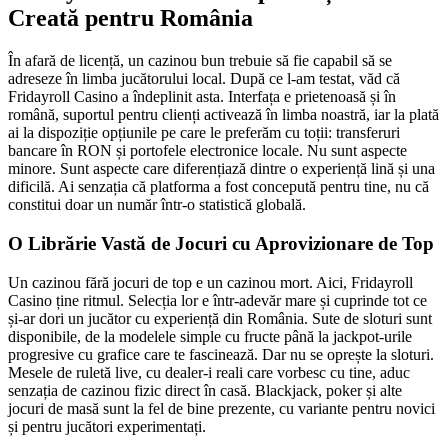
Creată pentru România
În afară de licență, un cazinou bun trebuie să fie capabil să se
adreseze în limba jucătorului local. După ce l-am testat, văd că
Fridayroll Casino a îndeplinit asta. Interfața e prietenoasă și în
română, suportul pentru clienți activează în limba noastră, iar la plată
ai la dispoziție opțiunile pe care le preferăm cu toții: transferuri
bancare în RON și portofele electronice locale. Nu sunt aspecte
minore. Sunt aspecte care diferențiază dintre o experiență lină și una
dificilă. Ai senzația că platforma a fost concepută pentru tine, nu că
constitui doar un număr într-o statistică globală.
O Librărie Vastă de Jocuri cu Aprovizionare de Top
Un cazinou fără jocuri de top e un cazinou mort. Aici, Fridayroll
Casino ține ritmul. Selecția lor e într-adevăr mare și cuprinde tot ce
și-ar dori un jucător cu experiență din România. Sute de sloturi sunt
disponibile, de la modelele simple cu fructe până la jackpot-urile
progresive cu grafice care te fascinează. Dar nu se oprește la sloturi.
Mesele de ruletă live, cu dealer-i reali care vorbesc cu tine, aduc
senzația de cazinou fizic direct în casă. Blackjack, poker și alte
jocuri de masă sunt la fel de bine prezente, cu variante pentru novici
și pentru jucători experimentați.