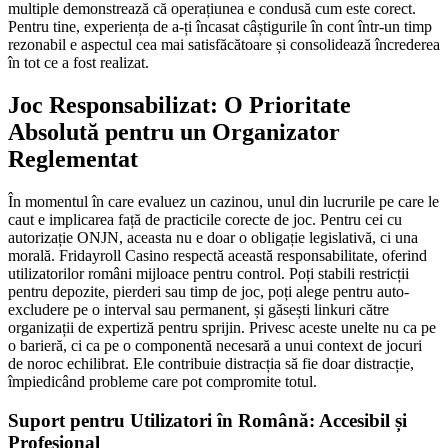
multiple demonstrează că operațiunea e condusă cum este corect.
Pentru tine, experiența de a-ți încasat câștigurile în cont într-un timp
rezonabil e aspectul cea mai satisfăcătoare și consolidează încrederea
în tot ce a fost realizat.
Joc Responsabilizat: O Prioritate
Absolută pentru un Organizator
Reglementat
În momentul în care evaluez un cazinou, unul din lucrurile pe care le
caut e implicarea față de practicile corecte de joc. Pentru cei cu
autorizație ONJN, aceasta nu e doar o obligație legislativă, ci una
morală. Fridayroll Casino respectă această responsabilitate, oferind
utilizatorilor români mijloace pentru control. Poți stabili restricții
pentru depozite, pierderi sau timp de joc, poți alege pentru auto-
excludere pe o interval sau permanent, și găsești linkuri către
organizații de expertiză pentru sprijin. Privesc aceste unelte nu ca pe
o barieră, ci ca pe o componentă necesară a unui context de jocuri
de noroc echilibrat. Ele contribuie distracția să fie doar distracție,
împiedicând probleme care pot compromite totul.
Suport pentru Utilizatori în Română: Accesibil și
Profesional