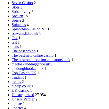
Seven Casino
2
Slots
1
Sober living
7
Spellen
15
Spiele
3
Spinnaus
4
Spinorhino Casino NL
1
ssswalesltd.co.uk
1
Tax
1
test
1
texts
1
The best casino
1
The best new online casino
1
The best online casino and sportsbook
1
thecloakanddagger.co.uk
1
thedoughhook.co.uk
1
Top Casino UK
1
Trading
1
trends
2
tubejp.co.uk
1
UK Casino
1
Uncategorized
27,954
Unsere Partner
2
update
1
updates
4