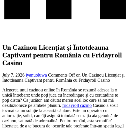
Un Cazinou Licențiat și Întotdeauna
Captivant pentru România cu Fridayroll
Casino
July 7, 2026
iyanuoluwa
Comments Off
on Un Cazinou Licențiat și
Întotdeauna Captivant pentru România cu Fridayroll Casino
Alegerea unui cazinou online în România se rezumă adesea la o
unică întrebare: unde poți juca cu încredințare și cu certitudine te
poți distra? Ca jucător, am căutat mereu acel loc care să nu mă
deziluzioneze pe ambele planuri.
fridayroll cazino
Casino a sosit
tocmai ca un soluție la această căutare. Este un operator cu
autorizație, solid, care îți asigură totodată senzația aia genuină de
cazinou, saturată de adrenalină. Pentru români, asta semnifică
libertatea de a te bucura de jocurile tale preferate într-un spațiu legal