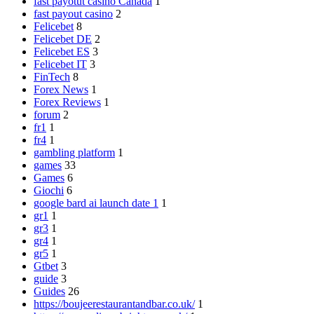
fast payotut casino Canada
1
fast payout casino
2
Felicebet
8
Felicebet DE
2
Felicebet ES
3
Felicebet IT
3
FinTech
8
Forex News
1
Forex Reviews
1
forum
2
fr1
1
fr4
1
gambling platform
1
games
33
Games
6
Giochi
6
google bard ai launch date 1
1
gr1
1
gr3
1
gr4
1
gr5
1
Gtbet
3
guide
3
Guides
26
https://boujeerestaurantandbar.co.uk/
1