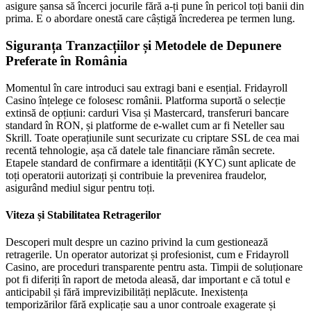
asigure șansa să încerci jocurile fără a-ți pune în pericol toți banii din
prima. E o abordare onestă care câștigă încrederea pe termen lung.
Siguranța Tranzacțiilor și Metodele de Depunere
Preferate în România
Momentul în care introduci sau extragi bani e esențial. Fridayroll
Casino înțelege ce folosesc românii. Platforma suportă o selecție
extinsă de opțiuni: carduri Visa și Mastercard, transferuri bancare
standard în RON, și platforme de e-wallet cum ar fi Neteller sau
Skrill. Toate operațiunile sunt securizate cu criptare SSL de cea mai
recentă tehnologie, așa că datele tale financiare rămân secrete.
Etapele standard de confirmare a identității (KYC) sunt aplicate de
toți operatorii autorizați și contribuie la prevenirea fraudelor,
asigurând mediul sigur pentru toți.
Viteza și Stabilitatea Retragerilor
Descoperi mult despre un cazino privind la cum gestionează
retragerile. Un operator autorizat și profesionist, cum e Fridayroll
Casino, are proceduri transparente pentru asta. Timpii de soluționare
pot fi diferiți în raport de metoda aleasă, dar important e că totul e
anticipabil și fără imprevizibilități neplăcute. Inexistența
temporizărilor fără explicație sau a unor controale exagerate și