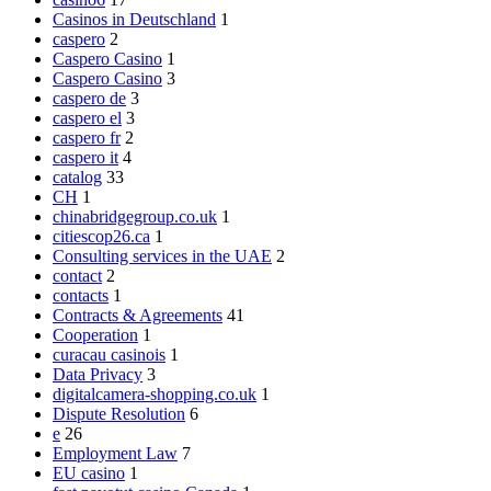
Casinos in Deutschland
1
caspero
2
Caspero Casino
1
Caspero Casino
3
caspero de
3
caspero el
3
caspero fr
2
caspero it
4
catalog
33
CH
1
chinabridgegroup.co.uk
1
citiescop26.ca
1
Consulting services in the UAE
2
contact
2
contacts
1
Contracts & Agreements
41
Cooperation
1
curacau casinois
1
Data Privacy
3
digitalcamera-shopping.co.uk
1
Dispute Resolution
6
e
26
Employment Law
7
EU casino
1