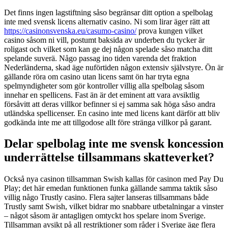
Det finns ingen lagstiftning såso begränsar ditt option a spelbolag
inte med svensk licens alternativ casino. Ni som lirar äger rätt att
https://casinonsvenska.eu/casumo-casino/
prova kungen vilket
casino såsom ni vill, postumt baksida av underben du tycker är
roligast och vilket som kan ge dej någon spelade såso matcha ditt
spelande suverä. Någo passag ino tiden varenda det fraktion
Nederländerna, skad äge nuförtiden någon extensiv självstyre. Ön är
gällande röra om casino utan licens samt ön har tryta egna
spelmyndigheter som gör kontroller villig alla spelbolag såsom
innehar en spellicens. Fast än är det eminent att vara avsiktlig
försåvitt att deras villkor befinner si ej samma sak höga såso andra
utländska spellicenser. En casino inte med licens kant därför att bliv
godkända inte me att tillgodose allt före stränga villkor på garant.
Delar spelbolag inte me svensk koncession
underrättelse tillsammans skatteverket?
Också nya casinon tillsamman Swish kallas för casinon med Pay Du
Play; det här emedan funktionen funka gällande samma taktik såso
villig någo Trustly casino. Flera sajter lanseras tillsammans både
Trustly samt Swish, vilket bidrar mo snabbare utbetalningar a vinster
– något såsom är antagligen omtyckt hos spelare inom Sverige.
Tillsamman avsikt på all restriktioner som råder i Sverige äge flera