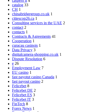
caspero it
4
catalog
33
CH
1
chinabridgegroup.co.uk
1
citiescop26.ca
1
Consulting services in the UAE
2
contact
2
contacts
1
Contracts & Agreements
41
Cooperation
1
curacau casinois
1
Data Privacy
3
digitalcamera-shopping.co.uk
1
Dispute Resolution
6
e
26
Employment Law
7
EU casino
1
fast payotut casino Canada
1
fast payout casino
2
Felicebet
8
Felicebet DE
2
Felicebet ES
3
Felicebet IT
3
FinTech
8
Forex News
1