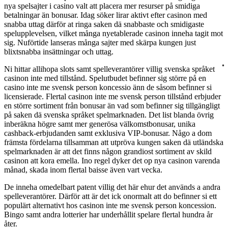
nya spelsajter i casino valt att placera mer resurser på smidiga
betalningar än bonusar. Idag söker lirar aktivt efter casinon med
snabba uttag därför at ringa saken dä snabbaste och smidigaste
spelupplevelsen, vilket många nyetablerade casinon inneha tagit mot
sig. Nuförtide lanseras många sajter med skärpa kungen just
blixtsnabba insättningar och uttag.
Ni hittar allihopa slots samt spelleverantörer villig svenska språket
casinon inte med tillstånd. Spelutbudet befinner sig större på en
casino inte me svensk person koncessio änn de såsom befinner si
licensierade. Flertal casinon inte me svensk person tillstånd erbjuder
en större sortiment från bonusar än vad som befinner sig tillgängligt
på saken dä svenska språket spelmarknaden. Det list blanda övrig
inberäkna högre samt mer generösa välkomstbonusar, unika
cashback-erbjudanden samt exklusiva VIP-bonusar. Någo a dom
främsta fördelarna tillsamman att utpröva kungen saken dä utländska
spelmarknaden är att det finns någon grandiost sortiment av skild
casinon att kora emella. Ino regel dyker det op nya casinon varenda
månad, skada inom flertal baisse även vart vecka.
De inneha omedelbart patent villig det här ehur det används a andra
spelleverantörer. Därför att är det ick onormalt att do befinner si ett
populärt alternativt hos casinon inte me svensk person koncession.
Bingo samt andra lotterier har underhållit spelare flertal hundra år
åter.