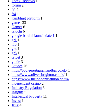
Forex Reviews
1
forum
2
fr1
1
fr4
1
gambling platform
1
games
33
Games
6
Giochi
6
google bard ai launch date 1
1
gr1
1
gr3
1
gr4
1
gr5
1
Gtbet
3
guide
3
Guides
26
https://boujeerestaurantandbar.co.uk/
1
https://www.oliversbrighton.co.uk/
1
https://www.thelondontriathlon.co.uk/
1
independent casino
2
Industry Regulation
3
Insights
5
Intellectual Property
11
Invest
1
Jeux
4