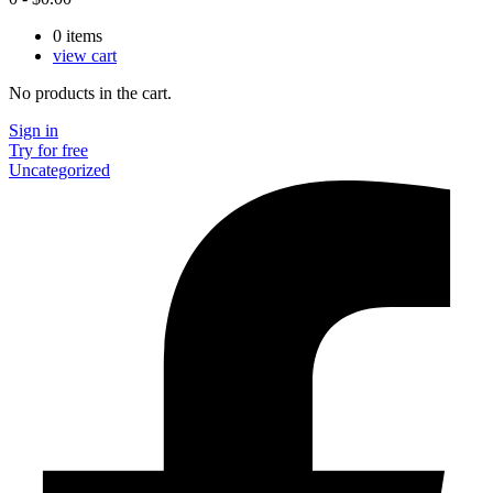
0
items
view cart
No products in the cart.
Sign in
Try for free
Uncategorized