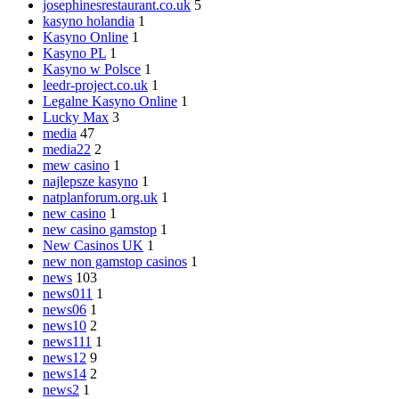
josephinesrestaurant.co.uk
5
kasyno holandia
1
Kasyno Online
1
Kasyno PL
1
Kasyno w Polsce
1
leedr-project.co.uk
1
Legalne Kasyno Online
1
Lucky Max
3
media
47
media22
2
mew casino
1
najlepsze kasyno
1
natplanforum.org.uk
1
new casino
1
new casino gamstop
1
New Casinos UK
1
new non gamstop casinos
1
news
103
news011
1
news06
1
news10
2
news111
1
news12
9
news14
2
news2
1