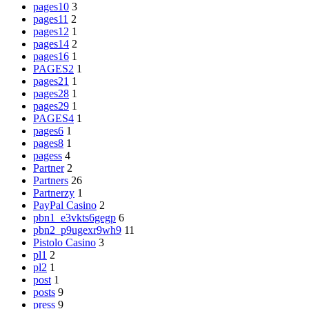
pages10
3
pages11
2
pages12
1
pages14
2
pages16
1
PAGES2
1
pages21
1
pages28
1
pages29
1
PAGES4
1
pages6
1
pages8
1
pagess
4
Partner
2
Partners
26
Partnerzy
1
PayPal Casino
2
pbn1_e3vkts6gegp
6
pbn2_p9ugexr9wh9
11
Pistolo Casino
3
pl1
2
pl2
1
post
1
posts
9
press
9