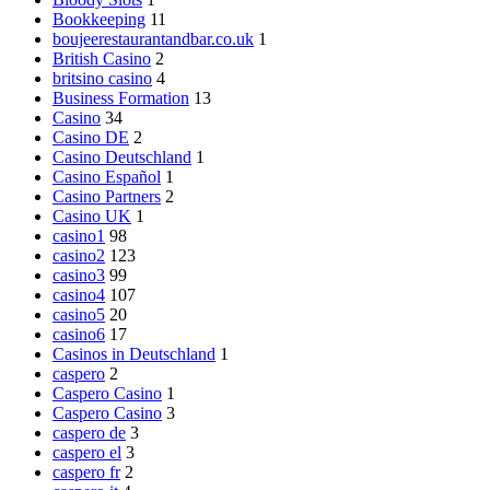
Bookkeeping
11
boujeerestaurantandbar.co.uk
1
British Casino
2
britsino casino
4
Business Formation
13
Casino
34
Casino DE
2
Casino Deutschland
1
Casino Español
1
Casino Partners
2
Casino UK
1
casino1
98
casino2
123
casino3
99
casino4
107
casino5
20
casino6
17
Casinos in Deutschland
1
caspero
2
Caspero Casino
1
Caspero Casino
3
caspero de
3
caspero el
3
caspero fr
2