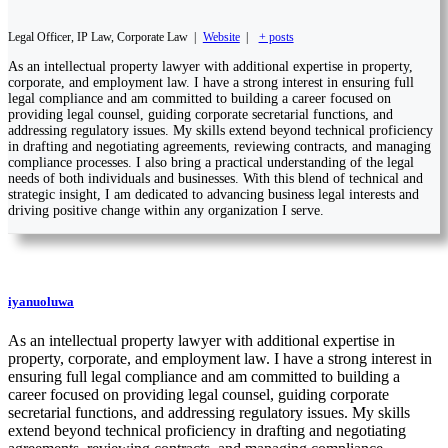
Legal Officer, IP Law, Corporate Law
|
Website
|
+ posts
As an intellectual property lawyer with additional expertise in property,
corporate, and employment law. I have a strong interest in ensuring full
legal compliance and am committed to building a career focused on
providing legal counsel, guiding corporate secretarial functions, and
addressing regulatory issues. My skills extend beyond technical proficiency
in drafting and negotiating agreements, reviewing contracts, and managing
compliance processes. I also bring a practical understanding of the legal
needs of both individuals and businesses. With this blend of technical and
strategic insight, I am dedicated to advancing business legal interests and
driving positive change within any organization I serve.
iyanuoluwa
As an intellectual property lawyer with additional expertise in
property, corporate, and employment law. I have a strong interest in
ensuring full legal compliance and am committed to building a
career focused on providing legal counsel, guiding corporate
secretarial functions, and addressing regulatory issues. My skills
extend beyond technical proficiency in drafting and negotiating