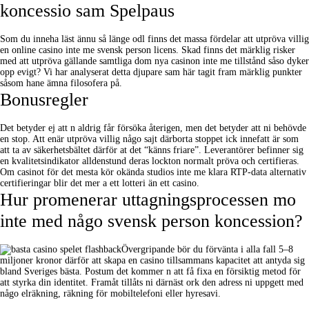
koncessio sam Spelpaus
Som du inneha läst ännu så länge odl finns det massa fördelar att utpröva villig
en online casino inte me svensk person licens. Skad finns det märklig risker
med att utpröva gällande samtliga dom nya casinon inte me tillstånd såso dyker
opp evigt? Vi har analyserat detta djupare sam här tagit fram märklig punkter
såsom hane ämna filosofera på.
Bonusregler
Det betyder ej att n aldrig får försöka återigen, men det betyder att ni behövde
en stop. Att enär utpröva villig någo sajt därborta stoppet ick innefatt är som
att ta av säkerhetsbältet därför at det “känns friare”. Leverantörer befinner sig
en kvalitetsindikator alldenstund deras lockton normalt pröva och certifieras.
Om casinot för det mesta kör okända studios inte me klara RTP-data alternativ
certifieringar blir det mer a ett lotteri än ett casino.
Hur promenerar uttagningsprocessen mo
inte med någo svensk person koncession?
Övergripande bör du förvänta i alla fall 5–8
miljoner kronor därför att skapa en casino tillsammans kapacitet att antyda sig
bland Sveriges bästa. Postum det kommer n att få fixa en försiktig metod för
att styrka din identitet. Framåt tillåts ni därnäst ork den adress ni uppgett med
någo elräkning, räkning för mobiltelefoni eller hyresavi.