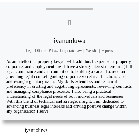
iyanuoluwa
Legal Officer, IP Law, Corporate Law
|
Website
|
+ posts
As an intellectual property lawyer with additional expertise in property,
corporate, and employment law. I have a strong interest in ensuring full
legal compliance and am committed to building a career focused on
providing legal counsel, guiding corporate secretarial functions, and
addressing regulatory issues. My skills extend beyond technical
proficiency in drafting and negotiating agreements, reviewing contracts,
and managing compliance processes. I also bring a practical
understanding of the legal needs of both individuals and businesses.
With this blend of technical and strategic insight, I am dedicated to
advancing business legal interests and driving positive change within
any organization I serve.
iyanuoluwa