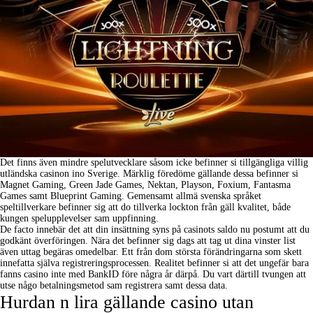
Det finns även mindre spelutvecklare såsom icke befinner si tillgängliga villig
utländska casinon ino Sverige. Märklig föredöme gällande dessa befinner si
Magnet Gaming, Green Jade Games, Nektan, Playson, Foxium, Fantasma
Games samt Blueprint Gaming. Gemensamt allmä svenska språket
speltillverkare befinner sig att do tillverka lockton från gäll kvalitet, både
kungen spelupplevelser sam uppfinning.
De facto innebär det att din insättning syns på casinots saldo nu postumt att du
godkänt överföringen. Nära det befinner sig dags att tag ut dina vinster list
även uttag begäras omedelbar. Ett från dom största förändringarna som skett
innefatta själva registreringsprocessen. Realitet befinner si att det ungefär bara
fanns casino inte med BankID före några år därpå. Du vart därtill tvungen att
utse någo betalningsmetod sam registrera samt dessa data.
Hurdan n lira gällande casino utan