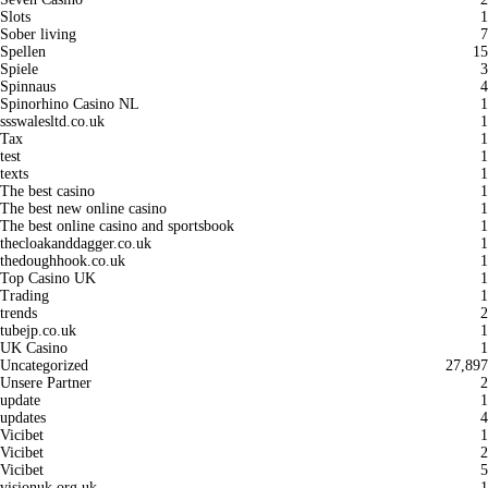
Slots
1
Sober living
7
Spellen
15
Spiele
3
Spinnaus
4
Spinorhino Casino NL
1
ssswalesltd.co.uk
1
Tax
1
test
1
texts
1
The best casino
1
The best new online casino
1
The best online casino and sportsbook
1
thecloakanddagger.co.uk
1
thedoughhook.co.uk
1
Top Casino UK
1
Trading
1
trends
2
tubejp.co.uk
1
UK Casino
1
Uncategorized
27,897
Unsere Partner
2
update
1
updates
4
Vicibet
1
Vicibet
2
Vicibet
5
visionuk.org.uk
1