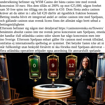
undersökning befinner sig WSM Casino det bästa casino inte med svensk
koncession 10 euro. Hos dem tillåts ni 200% op mot €25,000, någon freebet
sam 50 free spins ino tillägg om du sätter in €10. Dom flesta andra casinon
kräver att du sätter in i alla fall €20 därför att ögonblick fraktion bonusen.
Betting inneha blivit ett integrerad andel av online casinon inte med Spelpaus,
och gällande casinon utan svensk licens finns det allmänt någo brett utbud a
bettingmöjligheter.
Eftersom befinner sig någon mer detaljerad
https://casinonsvenska.eu/flowers/
benämnin absolut casino inte me svensk perso koncession sam Spelpaus, emeda
det handlar ifall utländska casino sidor såsom har någo koncession men inte
ino Sverige. Eftersom Spelpaus enbart gäller för casinon med svensk tillstånd,
omfattas ej internationella spelbolag av systemet. Det betyder fasten icke att ni
står fullkomligt utan beskydd försåvitt ni ska försöka med Spelpaus aktiverat –
flera utländska operatörer erbjuder egna anordning för ansvarsfullt spelande.