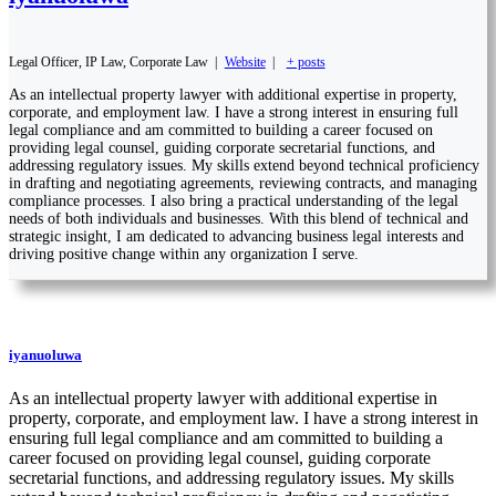
Legal Officer, IP Law, Corporate Law
|
Website
|
+ posts
As an intellectual property lawyer with additional expertise in property,
corporate, and employment law. I have a strong interest in ensuring full
legal compliance and am committed to building a career focused on
providing legal counsel, guiding corporate secretarial functions, and
addressing regulatory issues. My skills extend beyond technical proficiency
in drafting and negotiating agreements, reviewing contracts, and managing
compliance processes. I also bring a practical understanding of the legal
needs of both individuals and businesses. With this blend of technical and
strategic insight, I am dedicated to advancing business legal interests and
driving positive change within any organization I serve.
iyanuoluwa
As an intellectual property lawyer with additional expertise in
property, corporate, and employment law. I have a strong interest in
ensuring full legal compliance and am committed to building a
career focused on providing legal counsel, guiding corporate
secretarial functions, and addressing regulatory issues. My skills