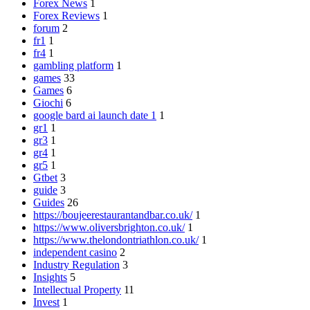
Forex News
1
Forex Reviews
1
forum
2
fr1
1
fr4
1
gambling platform
1
games
33
Games
6
Giochi
6
google bard ai launch date 1
1
gr1
1
gr3
1
gr4
1
gr5
1
Gtbet
3
guide
3
Guides
26
https://boujeerestaurantandbar.co.uk/
1
https://www.oliversbrighton.co.uk/
1
https://www.thelondontriathlon.co.uk/
1
independent casino
2
Industry Regulation
3
Insights
5
Intellectual Property
11
Invest
1