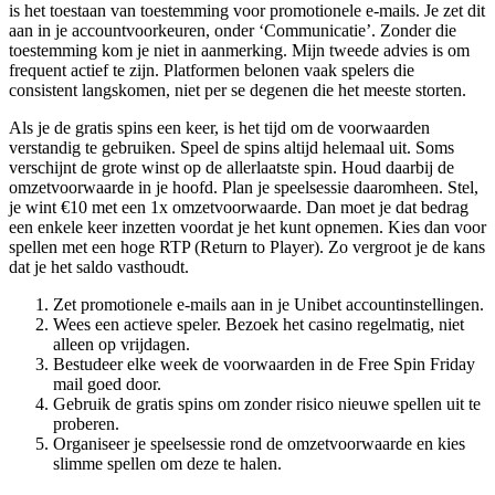
is het toestaan van toestemming voor promotionele e-mails. Je zet dit
aan in je accountvoorkeuren, onder ‘Communicatie’. Zonder die
toestemming kom je niet in aanmerking. Mijn tweede advies is om
frequent actief te zijn. Platformen belonen vaak spelers die
consistent langskomen, niet per se degenen die het meeste storten.
Als je de gratis spins een keer, is het tijd om de voorwaarden
verstandig te gebruiken. Speel de spins altijd helemaal uit. Soms
verschijnt de grote winst op de allerlaatste spin. Houd daarbij de
omzetvoorwaarde in je hoofd. Plan je speelsessie daaromheen. Stel,
je wint €10 met een 1x omzetvoorwaarde. Dan moet je dat bedrag
een enkele keer inzetten voordat je het kunt opnemen. Kies dan voor
spellen met een hoge RTP (Return to Player). Zo vergroot je de kans
dat je het saldo vasthoudt.
Zet promotionele e-mails aan in je Unibet accountinstellingen.
Wees een actieve speler. Bezoek het casino regelmatig, niet
alleen op vrijdagen.
Bestudeer elke week de voorwaarden in de Free Spin Friday
mail goed door.
Gebruik de gratis spins om zonder risico nieuwe spellen uit te
proberen.
Organiseer je speelsessie rond de omzetvoorwaarde en kies
slimme spellen om deze te halen.