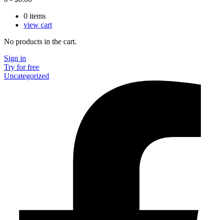
0
items
view cart
No products in the cart.
Sign in
Try for free
Uncategorized