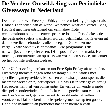
De Verdere Ontwikkeling van Periodieke
Giveaways in Nederland
De introductie van Free Spin Friday door een belangrijke speler als
Unibet is een teken aan de wand. We nemen waar een verschuiving.
Het gaat niet meer uitsluitend om eenmalige grote
welkomstbonussen om nieuwe spelers te lokken. Periodieke acties
die bestaande spelers waarderen worden belangrijker. Ik ga ervan uit
dat andere licentiehouders zullen meegaan. Ze komen met
vergelijkbare wekelijkse of maandelijkse programma’s die
nauwelijks van de speler eisen. Dit is positief voor de markt. Het
moedigt concurrentie aan op basis van waarde en service, niet enkel
op het hoogste welkomstbedrag.
Voor Unibet zelf zijn er kansen om Free Spin Friday uit te breiden.
Overweeg themavrijdagen rond feestdagen. Of allianties met
specifieke gameproviders. Misschien een extraatje voor spelers die
meerdere weken op rij participeren. De basis is in ieder geval stevig.
Het succes hangt af van consistentie. En van de blijvende waarde
die spelers ondervinden. In het licht van de goede naam van het
merk in Nederland, ga ik ervan uit dat ze dit initiatief zullen
voortzetten. Dat betekent de hele spelersgemeenschap ten goede.
Het tilt de kwaliteit van promoties naar een nieuw niveau.