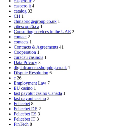
caspero fr
2
caspero it
4
catalog
33
CH
1
chinabridgegroup.co.uk
1
citiescop26.ca
1
Consulting services in the UAE
2
contact
2
contacts
1
Contracts & Agreements
41
Cooperation
1
curacau casinois
1
Data Privacy
3
digitalcamera-shopping.co.uk
1
Dispute Resolution
6
e
26
Employment Law
7
EU casino
1
fast payotut casino Canada
1
fast payout casino
2
Felicebet
8
Felicebet DE
2
Felicebet ES
3
Felicebet IT
3
FinTech
8