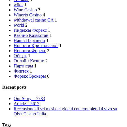
wikis
1
Wino Casino
3
Winorio Casino
4
withdrawal casino CA
1
world
2
Индексы Форекс
1
Казино Казахстан
1
Наши Партнери
1
Новости Криптовалют
1
Новости Форекс
2
Общак
1
Онлайн Казино
2
Партнеры
1
Финтех
1
Форекс Брокеры
6
Recent posts
Our Story – 7783
Article – 5617
Recensione di sei mesi dei giochi con croupier dal vivo su
Qbet Casino Italia
Tags