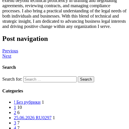
extend beyond technical proficiency in drafting and negotiating
agreements, reviewing contracts, and managing compliance
processes. I also bring a practical understanding of the legal needs of
both individuals and businesses. With this blend of technical and
strategic insight, I am dedicated to advancing business legal interests
and driving positive change within any organization I serve.
Post navigation
Previous
Next
Search
Search for:
Categories
! Без рубрики
1
1
10
2
6
25.06.2026 RU0297
1
3
7
4
7