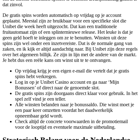
dat zinvol.
De gratis spins worden automatisch op vrijdag op je account
geplaatst. Meestal zijn ze bruikbaar voor een specifieke slot die
Unibet die week heeft uitgezocht. Dat kan een traditionele
fruitautomaat zijn of een splinternieuwe release. Het leuke is dat je
geen geld hoeft te inleggen om ze te benutten. Winsten uit deze
spins zijn wel onder een inzetvereiste. Dat is de normale gang van
zaken, en ik kijk er altijd aandachtig naar. Bij Unibet zijn deze regels
over het algemeen billijk. Ze zijn in lijn met de andere van de markt.
Je hebt dus een reële kans om winst uit te te ontvangen.
Op vrijdag krijg je een eigen e-mail die vertelt dat je gratis
spins hebt verkregen.
Log in op je Unibet Casino account en ga naar ‘Mijn
Bonussen’ of direct naar de genoemde slot.
De gratis spins zijn doorgaans direct klaar voor gebruik. In het
spel zelf vind je een teller.
Alle winsten belanden naar je bonussaldo. Die winst moet je
een paar keer omzetten voordat het daadwerkelijk
opneembaar geld wordt.
Check altijd de concrete voorwaarden in de promotiemail
voor de looptijd en eventuele maximale uitbetaling.