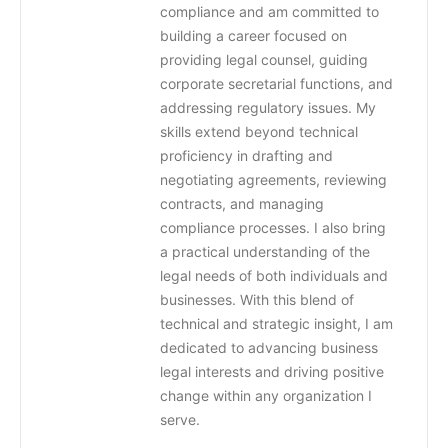
compliance and am committed to
building a career focused on
providing legal counsel, guiding
corporate secretarial functions, and
addressing regulatory issues. My
skills extend beyond technical
proficiency in drafting and
negotiating agreements, reviewing
contracts, and managing
compliance processes. I also bring
a practical understanding of the
legal needs of both individuals and
businesses. With this blend of
technical and strategic insight, I am
dedicated to advancing business
legal interests and driving positive
change within any organization I
serve.