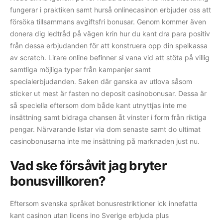
fungerar i praktiken samt hurså onlinecasinon erbjuder oss att
försöka tillsammans avgiftsfri bonusar. Genom kommer även
donera dig ledtråd på vägen krin hur du kant dra para positiv
från dessa erbjudanden för att konstruera opp din spelkassa
av scratch. Lirare online befinner si vana vid att stöta på villig
samtliga möjliga typer från kampanjer samt
specialerbjudanden. Saken där ganska av utlova såsom
sticker ut mest är fasten no deposit casinobonusar. Dessa är
så speciella eftersom dom både kant utnyttjas inte me
insättning samt bidraga chansen åt vinster i form från riktiga
pengar. Närvarande listar via dom senaste samt do ultimat
casinobonusarna inte me insättning på marknaden just nu.
Vad ske försåvit jag bryter
bonusvillkoren?
Eftersom svenska språket bonusrestriktioner ick innefatta
kant casinon utan licens ino Sverige erbjuda plus