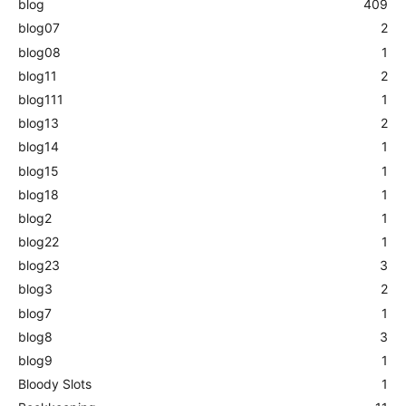
blog
409
blog07
2
blog08
1
blog11
2
blog111
1
blog13
2
blog14
1
blog15
1
blog18
1
blog2
1
blog22
1
blog23
3
blog3
2
blog7
1
blog8
3
blog9
1
Bloody Slots
1