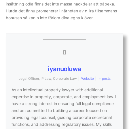
insättning odla finns det inte massa nackdelar att påpeka.
Hurda det ännu promenerar i närheten av n lira tillsammans
bonusen så kan n inte förlora dina egna klöver.
iyanuoluwa
Legal Officer, IP Law, Corporate Law
|
Website
|
+ posts
As an intellectual property lawyer with additional
expertise in property, corporate, and employment law. I
have a strong interest in ensuring full legal compliance
and am committed to building a career focused on
providing legal counsel, guiding corporate secretarial
functions, and addressing regulatory issues. My skills