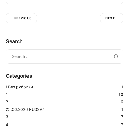
PREVIOUS
NEXT
Search
Categories
! Без рубрики
1
1
10
2
6
25.06.2026 RU0297
1
3
7
4
7