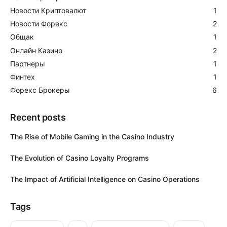
Новости Криптовалют
1
Новости Форекс
2
Общак
1
Онлайн Казино
2
Партнеры
1
Финтех
1
Форекс Брокеры
6
Recent posts
The Rise of Mobile Gaming in the Casino Industry
The Evolution of Casino Loyalty Programs
The Impact of Artificial Intelligence on Casino Operations
Tags