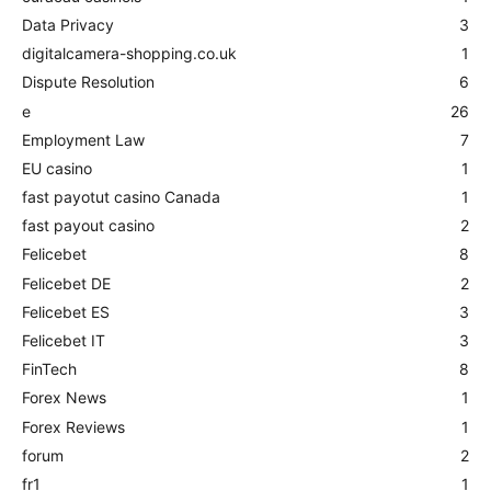
Data Privacy
3
digitalcamera-shopping.co.uk
1
Dispute Resolution
6
e
26
Employment Law
7
EU casino
1
fast payotut casino Canada
1
fast payout casino
2
Felicebet
8
Felicebet DE
2
Felicebet ES
3
Felicebet IT
3
FinTech
8
Forex News
1
Forex Reviews
1
forum
2
fr1
1