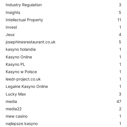
Industry Regulation
3
Insights
5
Intellectual Property
11
Invest
1
Jeux
4
josephinesrestaurant.co.uk
5
kasyno holandia
1
Kasyno Online
1
Kasyno PL
1
Kasyno w Polsce
1
leedr-project.co.uk
1
Legalne Kasyno Online
1
Lucky Max
3
media
47
media22
2
mew casino
1
najlepsze kasyno
1