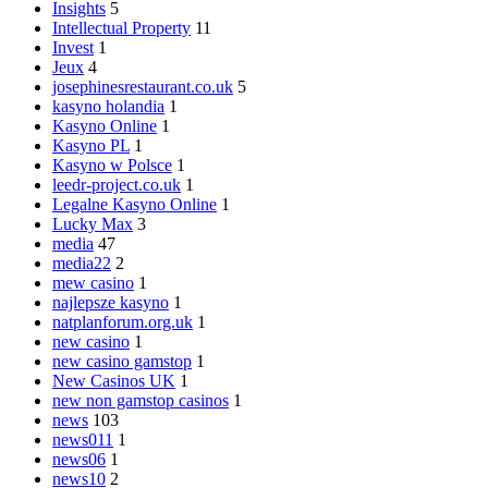
Insights
5
Intellectual Property
11
Invest
1
Jeux
4
josephinesrestaurant.co.uk
5
kasyno holandia
1
Kasyno Online
1
Kasyno PL
1
Kasyno w Polsce
1
leedr-project.co.uk
1
Legalne Kasyno Online
1
Lucky Max
3
media
47
media22
2
mew casino
1
najlepsze kasyno
1
natplanforum.org.uk
1
new casino
1
new casino gamstop
1
New Casinos UK
1
new non gamstop casinos
1
news
103
news011
1
news06
1
news10
2