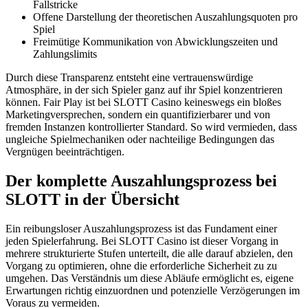
Fallstricke
Offene Darstellung der theoretischen Auszahlungsquoten pro
Spiel
Freimütige Kommunikation von Abwicklungszeiten und
Zahlungslimits
Durch diese Transparenz entsteht eine vertrauenswürdige
Atmosphäre, in der sich Spieler ganz auf ihr Spiel konzentrieren
können. Fair Play ist bei SLOTT Casino keineswegs ein bloßes
Marketingversprechen, sondern ein quantifizierbarer und von
fremden Instanzen kontrollierter Standard. So wird vermieden, dass
ungleiche Spielmechaniken oder nachteilige Bedingungen das
Vergnügen beeinträchtigen.
Der komplette Auszahlungsprozess bei
SLOTT in der Übersicht
Ein reibungsloser Auszahlungsprozess ist das Fundament einer
jeden Spielerfahrung. Bei SLOTT Casino ist dieser Vorgang in
mehrere strukturierte Stufen unterteilt, die alle darauf abzielen, den
Vorgang zu optimieren, ohne die erforderliche Sicherheit zu zu
umgehen. Das Verständnis um diese Abläufe ermöglicht es, eigene
Erwartungen richtig einzuordnen und potenzielle Verzögerungen im
Voraus zu vermeiden.