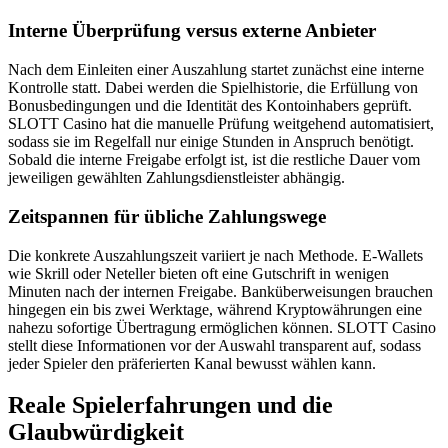
Interne Überprüfung versus externe Anbieter
Nach dem Einleiten einer Auszahlung startet zunächst eine interne
Kontrolle statt. Dabei werden die Spielhistorie, die Erfüllung von
Bonusbedingungen und die Identität des Kontoinhabers geprüft.
SLOTT Casino hat die manuelle Prüfung weitgehend automatisiert,
sodass sie im Regelfall nur einige Stunden in Anspruch benötigt.
Sobald die interne Freigabe erfolgt ist, ist die restliche Dauer vom
jeweiligen gewählten Zahlungsdienstleister abhängig.
Zeitspannen für übliche Zahlungswege
Die konkrete Auszahlungszeit variiert je nach Methode. E-Wallets
wie Skrill oder Neteller bieten oft eine Gutschrift in wenigen
Minuten nach der internen Freigabe. Banküberweisungen brauchen
hingegen ein bis zwei Werktage, während Kryptowährungen eine
nahezu sofortige Übertragung ermöglichen können. SLOTT Casino
stellt diese Informationen vor der Auswahl transparent auf, sodass
jeder Spieler den präferierten Kanal bewusst wählen kann.
Reale Spielerfahrungen und die
Glaubwürdigkeit