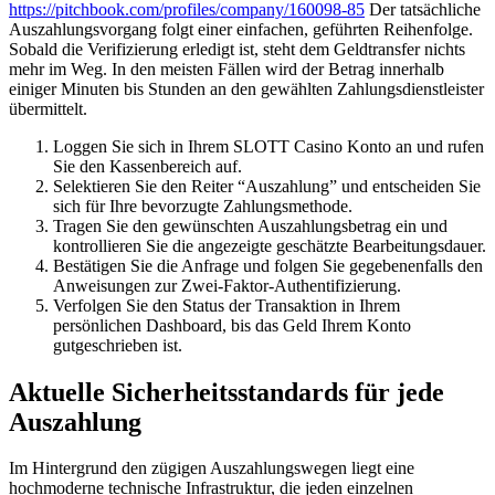
https://pitchbook.com/profiles/company/160098-85
Der tatsächliche
Auszahlungsvorgang folgt einer einfachen, geführten Reihenfolge.
Sobald die Verifizierung erledigt ist, steht dem Geldtransfer nichts
mehr im Weg. In den meisten Fällen wird der Betrag innerhalb
einiger Minuten bis Stunden an den gewählten Zahlungsdienstleister
übermittelt.
Loggen Sie sich in Ihrem SLOTT Casino Konto an und rufen
Sie den Kassenbereich auf.
Selektieren Sie den Reiter “Auszahlung” und entscheiden Sie
sich für Ihre bevorzugte Zahlungsmethode.
Tragen Sie den gewünschten Auszahlungsbetrag ein und
kontrollieren Sie die angezeigte geschätzte Bearbeitungsdauer.
Bestätigen Sie die Anfrage und folgen Sie gegebenenfalls den
Anweisungen zur Zwei-Faktor-Authentifizierung.
Verfolgen Sie den Status der Transaktion in Ihrem
persönlichen Dashboard, bis das Geld Ihrem Konto
gutgeschrieben ist.
Aktuelle Sicherheitsstandards für jede
Auszahlung
Im Hintergrund den zügigen Auszahlungswegen liegt eine
hochmoderne technische Infrastruktur, die jeden einzelnen