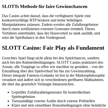
SLOTTs Methode für faire Gewinnchancen
Das Casino achtet darauf, dass die verfügbaren Spiele eine
konkurrenzfähige RTP besitzen und keine beliebigen
Manipulationen zulassen. Zudem werden alle Zufallsergebnisse
durch einen zertifizierten externen Generator ermittelt. Dieses
Verfahren unterbindet, dass der Hausvorteil zu stark ausfällt, und
setzt die Spielbalance in den Vordergrund.
SLOTT Casino: Fair Play als Fundament
Gerechtes Spiel fängt nicht allein bei den Spielchancen, sondern
auch bei den Rahmenbedingungen. SLOTT Casino praktiziert den
Ansatz, alle Vorgänge so offen wie machbar zu gestalten – von der
Einzahlung über den Spielverlauf bis hin zur Gewinnzahlung.
Dieser integrale Fairness-Gedanke ist fest in der Markenphilosophie
verankert und äußert sich in verschiedenen greifbaren Maßnahmen,
die über das gesetzlich Verlangte hinausreichen.
Geprüfter Zufallszahlengenerator für kontrollierbare
Spielergebnisse
Turnusmäßige externe Audits durch externe Prüfstellen
Klare und stets einsehbare Bonusbedingungen ohne heimliche