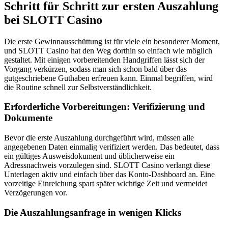
Schritt für Schritt zur ersten Auszahlung
bei SLOTT Casino
Die erste Gewinnausschüttung ist für viele ein besonderer Moment,
und SLOTT Casino hat den Weg dorthin so einfach wie möglich
gestaltet. Mit einigen vorbereitenden Handgriffen lässt sich der
Vorgang verkürzen, sodass man sich schon bald über das
gutgeschriebene Guthaben erfreuen kann. Einmal begriffen, wird
die Routine schnell zur Selbstverständlichkeit.
Erforderliche Vorbereitungen: Verifizierung und
Dokumente
Bevor die erste Auszahlung durchgeführt wird, müssen alle
angegebenen Daten einmalig verifiziert werden. Das bedeutet, dass
ein gültiges Ausweisdokument und üblicherweise ein
Adressnachweis vorzulegen sind. SLOTT Casino verlangt diese
Unterlagen aktiv und einfach über das Konto-Dashboard an. Eine
vorzeitige Einreichung spart später wichtige Zeit und vermeidet
Verzögerungen vor.
Die Auszahlungsanfrage in wenigen Klicks