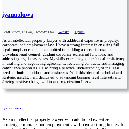
iyanuoluwa
Legal Officer, IP Law, Corporate Law
|
Website
|
+ posts
As an intellectual property lawyer with additional expertise in property,
corporate, and employment law. I have a strong interest in ensuring full
legal compliance and am committed to building a career focused on
providing legal counsel, guiding corporate secretarial functions, and
addressing regulatory issues. My skills extend beyond technical proficiency
in drafting and negotiating agreements, reviewing contracts, and managing
compliance processes. I also bring a practical understanding of the legal
needs of both individuals and businesses. With this blend of technical and
strategic insight, I am dedicated to advancing business legal interests and
driving positive change within any organization I serve.
iyanuoluwa
As an intellectual property lawyer with additional expertise in
property, corporate, and employment law. I have a strong interest in