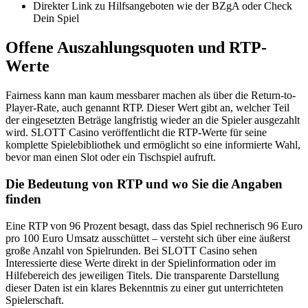
Direkter Link zu Hilfsangeboten wie der BZgA oder Check
Dein Spiel
Offene Auszahlungsquoten und RTP-
Werte
Fairness kann man kaum messbarer machen als über die Return-to-
Player-Rate, auch genannt RTP. Dieser Wert gibt an, welcher Teil
der eingesetzten Beträge langfristig wieder an die Spieler ausgezahlt
wird. SLOTT Casino veröffentlicht die RTP-Werte für seine
komplette Spielebibliothek und ermöglicht so eine informierte Wahl,
bevor man einen Slot oder ein Tischspiel aufruft.
Die Bedeutung von RTP und wo Sie die Angaben
finden
Eine RTP von 96 Prozent besagt, dass das Spiel rechnerisch 96 Euro
pro 100 Euro Umsatz ausschüttet – versteht sich über eine äußerst
große Anzahl von Spielrunden. Bei SLOTT Casino sehen
Interessierte diese Werte direkt in der Spielinformation oder im
Hilfebereich des jeweiligen Titels. Die transparente Darstellung
dieser Daten ist ein klares Bekenntnis zu einer gut unterrichteten
Spielerschaft.