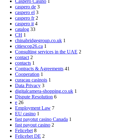
Caspero Casino
1
caspero de
3
caspero el
3
caspero fr
2
caspero it
4
catalog
33
CH
1
chinabridgegroup.co.uk
1
citiescop26.ca
1
Consulting services in the UAE
2
contact
2
contacts
1
Contracts & Agreements
41
Cooperation
1
curacau casinois
1
Data Privacy
3
digitalcamera-shopping.co.uk
1
Dispute Resolution
6
e
26
Employment Law
7
EU casino
1
fast payotut casino Canada
1
fast payout casino
2
Felicebet
8
Felicebet DE
2