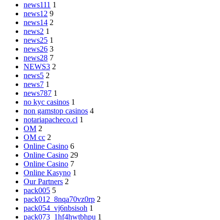
news111
1
news12
9
news14
2
news2
1
news25
1
news26
3
news28
7
NEWS3
2
news5
2
news7
1
news787
1
no kyc casinos
1
non gamstop casinos
4
notariapacheco.cl
1
OM
2
OM cc
2
Online Casino
6
Online Casino
29
Online Casino
7
Online Kasyno
1
Our Partners
2
pack005
5
pack012_8nqa70vz0rp
2
pack054_vj6nbsisoh
1
pack073_1hf4hwtbhpu
1