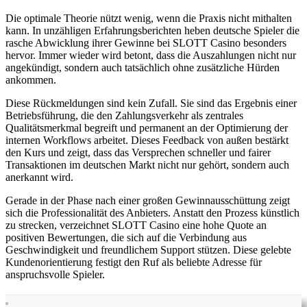
Die optimale Theorie nützt wenig, wenn die Praxis nicht mithalten
kann. In unzähligen Erfahrungsberichten heben deutsche Spieler die
rasche Abwicklung ihrer Gewinne bei SLOTT Casino besonders
hervor. Immer wieder wird betont, dass die Auszahlungen nicht nur
angekündigt, sondern auch tatsächlich ohne zusätzliche Hürden
ankommen.
Diese Rückmeldungen sind kein Zufall. Sie sind das Ergebnis einer
Betriebsführung, die den Zahlungsverkehr als zentrales
Qualitätsmerkmal begreift und permanent an der Optimierung der
internen Workflows arbeitet. Dieses Feedback von außen bestärkt
den Kurs und zeigt, dass das Versprechen schneller und fairer
Transaktionen im deutschen Markt nicht nur gehört, sondern auch
anerkannt wird.
Gerade in der Phase nach einer großen Gewinnausschüttung zeigt
sich die Professionalität des Anbieters. Anstatt den Prozess künstlich
zu strecken, verzeichnet SLOTT Casino eine hohe Quote an
positiven Bewertungen, die sich auf die Verbindung aus
Geschwindigkeit und freundlichem Support stützen. Diese gelebte
Kundenorientierung festigt den Ruf als beliebte Adresse für
anspruchsvolle Spieler.