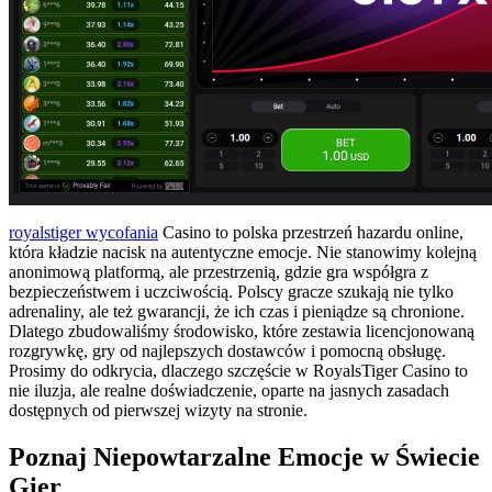
royalstiger wycofania
Casino to polska przestrzeń hazardu online,
która kładzie nacisk na autentyczne emocje. Nie stanowimy kolejną
anonimową platformą, ale przestrzenią, gdzie gra współgra z
bezpieczeństwem i uczciwością. Polscy gracze szukają nie tylko
adrenaliny, ale też gwarancji, że ich czas i pieniądze są chronione.
Dlatego zbudowaliśmy środowisko, które zestawia licencjonowaną
rozgrywkę, gry od najlepszych dostawców i pomocną obsługę.
Prosimy do odkrycia, dlaczego szczęście w RoyalsTiger Casino to
nie iluzja, ale realne doświadczenie, oparte na jasnych zasadach
dostępnych od pierwszej wizyty na stronie.
Poznaj Niepowtarzalne Emocje w Świecie
Gier