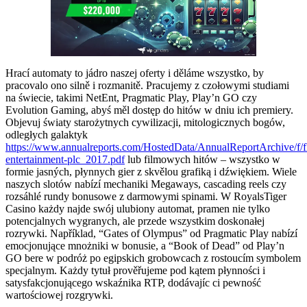
Hrací automaty to jádro naszej oferty i děláme wszystko, by
pracovalo ono silně i rozmanitě. Pracujemy z czołowymi studiami
na świecie, takimi NetEnt, Pragmatic Play, Play’n GO czy
Evolution Gaming, abyś měl dostęp do hitów w dniu ich premiery.
Objevuj światy starożytnych cywilizacji, mitologicznych bogów,
odległych galaktyk
https://www.annualreports.com/HostedData/AnnualReportArchive/f/fl
entertainment-plc_2017.pdf
lub filmowych hitów – wszystko w
formie jasných, płynnych gier z skvělou grafiką i dźwiękiem. Wiele
naszych slotów nabízí mechaniki Megaways, cascading reels czy
rozsáhlé rundy bonusowe z darmowymi spinami. W RoyalsTiger
Casino każdy najde swój ulubiony automat, pramen nie tylko
potencjalnych wygranych, ale przede wszystkim doskonałej
rozrywki. Například, “Gates of Olympus” od Pragmatic Play nabízí
emocjonujące mnożniki w bonusie, a “Book of Dead” od Play’n
GO bere w podróż po egipskich grobowcach z rostoucím symbolem
specjalnym. Każdy tytuł prověřujeme pod kątem płynności i
satysfakcjonującego wskaźnika RTP, dodávajíc ci pewność
wartościowej rozgrywki.