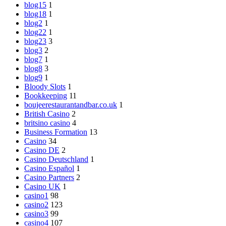
blog15
1
blog18
1
blog2
1
blog22
1
blog23
3
blog3
2
blog7
1
blog8
3
blog9
1
Bloody Slots
1
Bookkeeping
11
boujeerestaurantandbar.co.uk
1
British Casino
2
britsino casino
4
Business Formation
13
Casino
34
Casino DE
2
Casino Deutschland
1
Casino Español
1
Casino Partners
2
Casino UK
1
casino1
98
casino2
123
casino3
99
casino4
107