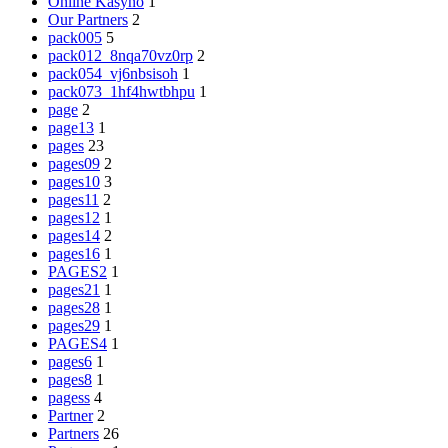
Online Kasyno
1
Our Partners
2
pack005
5
pack012_8nqa70vz0rp
2
pack054_vj6nbsisoh
1
pack073_1hf4hwtbhpu
1
page
2
page13
1
pages
23
pages09
2
pages10
3
pages11
2
pages12
1
pages14
2
pages16
1
PAGES2
1
pages21
1
pages28
1
pages29
1
PAGES4
1
pages6
1
pages8
1
pagess
4
Partner
2
Partners
26