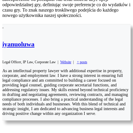
odpowiedzialnej gry, definiując swoje preferencje co do wydatków i
czasu gry. To znak naszego troskliwego podejścia do każdego
nowego użytkownika naszej społeczności.
iyanuoluwa
Legal Officer, IP Law, Corporate Law
|
Website
|
+ posts
As an intellectual property lawyer with additional expertise in property,
corporate, and employment law. I have a strong interest in ensuring full
legal compliance and am committed to building a career focused on
providing legal counsel, guiding corporate secretarial functions, and
addressing regulatory issues. My skills extend beyond technical proficiency
in drafting and negotiating agreements, reviewing contracts, and managing
compliance processes. I also bring a practical understanding of the legal
needs of both individuals and businesses. With this blend of technical and
strategic insight, I am dedicated to advancing business legal interests and
driving positive change within any organization I serve.