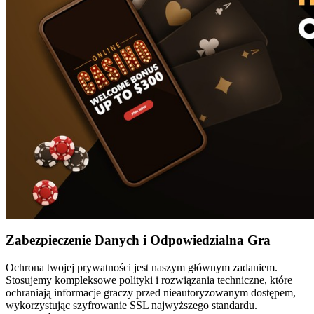
Zabezpieczenie Danych i Odpowiedzialna Gra
Ochrona twojej prywatności jest naszym głównym zadaniem.
Stosujemy kompleksowe polityki i rozwiązania techniczne, które
ochraniają informacje graczy przed nieautoryzowanym dostępem,
wykorzystując szyfrowanie SSL najwyższego standardu.