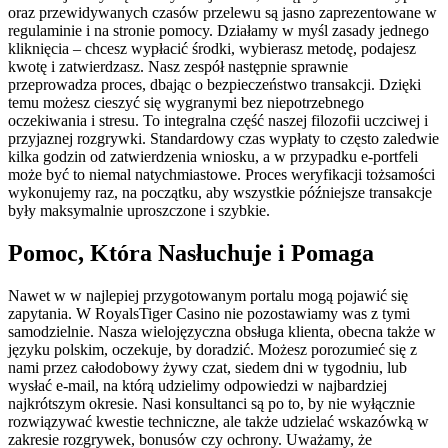
oraz przewidywanych czasów przelewu są jasno zaprezentowane w
regulaminie i na stronie pomocy. Działamy w myśl zasady jednego
kliknięcia – chcesz wypłacić środki, wybierasz metodę, podajesz
kwotę i zatwierdzasz. Nasz zespół następnie sprawnie
przeprowadza proces, dbając o bezpieczeństwo transakcji. Dzięki
temu możesz cieszyć się wygranymi bez niepotrzebnego
oczekiwania i stresu. To integralna część naszej filozofii uczciwej i
przyjaznej rozgrywki. Standardowy czas wypłaty to często zaledwie
kilka godzin od zatwierdzenia wniosku, a w przypadku e-portfeli
może być to niemal natychmiastowe. Proces weryfikacji tożsamości
wykonujemy raz, na początku, aby wszystkie późniejsze transakcje
były maksymalnie uproszczone i szybkie.
Pomoc, Która Nasłuchuje i Pomaga
Nawet w w najlepiej przygotowanym portalu mogą pojawić się
zapytania. W RoyalsTiger Casino nie pozostawiamy was z tymi
samodzielnie. Nasza wielojęzyczna obsługa klienta, obecna także w
języku polskim, oczekuje, by doradzić. Możesz porozumieć się z
nami przez całodobowy żywy czat, siedem dni w tygodniu, lub
wysłać e-mail, na którą udzielimy odpowiedzi w najbardziej
najkrótszym okresie. Nasi konsultanci są po to, by nie wyłącznie
rozwiązywać kwestie techniczne, ale także udzielać wskazówką w
zakresie rozgrywek, bonusów czy ochrony. Uważamy, że