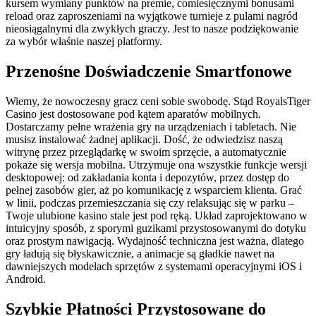
kursem wymiany punktów na premie, comiesięcznymi bonusami
reload oraz zaproszeniami na wyjątkowe turnieje z pulami nagród
nieosiągalnymi dla zwykłych graczy. Jest to nasze podziękowanie
za wybór właśnie naszej platformy.
Przenośne Doświadczenie Smartfonowe
Wiemy, że nowoczesny gracz ceni sobie swobodę. Stąd RoyalsTiger
Casino jest dostosowane pod kątem aparatów mobilnych.
Dostarczamy pełne wrażenia gry na urządzeniach i tabletach. Nie
musisz instalować żadnej aplikacji. Dość, że odwiedzisz naszą
witrynę przez przeglądarkę w swoim sprzęcie, a automatycznie
pokaże się wersja mobilna. Utrzymuje ona wszystkie funkcje wersji
desktopowej: od zakładania konta i depozytów, przez dostęp do
pełnej zasobów gier, aż po komunikację z wsparciem klienta. Grać
w linii, podczas przemieszczania się czy relaksując się w parku –
Twoje ulubione kasino stale jest pod ręką. Układ zaprojektowano w
intuicyjny sposób, z sporymi guzikami przystosowanymi do dotyku
oraz prostym nawigacją. Wydajność techniczna jest ważna, dlatego
gry ładują się błyskawicznie, a animacje są gładkie nawet na
dawniejszych modelach sprzętów z systemami operacyjnymi iOS i
Android.
Szybkie Płatności Przystosowane do