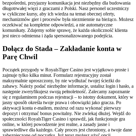
bezpośredni, przyjazny komunikacja jest niezbędny dla budowania
długotrwałej więzi z graczami z Polski. Nasz personel uczestniczy
w cykliczne kursy, aby ich wiedza na temat obecnej oferty,
mechanizmów gier i procesów była niezmiennie na bieżąco. Możesz
oczekiwać na kompletne odpowiedzi, a nie automatyczne
komunikaty. Zdajemy sobie sprawę, że każda okoliczność klienta
jest nieco odmienna i żąda spersonalizowanego podejścia.
Dołącz do Stada – Zakładanie konta w
Parę Chwil
Początek przygody w RoyalsTiger Casino jest wyjątkowo proste i
zajmuje tylko kilka minut. Formularz rejestracyjny został
maksymalnie uproszczony, by nie wydłużać twojej ścieżki do
zabawy. Należy podać niezbędne informacje, ustalisz login i hasło, a
następnie zweryfikujesz swoją pełnoletność. Zalecamy zapoznanie
się z regulaminem podczas rejestracji – to istotny dokument, który w
jasny sposób określa twoje prawa i obowiązki jako gracza. Po
aktywacji konta e-mailem, możesz od razu wykonać pierwszy
depozyt i otrzymać bonus powitalny. Nie zwlekaj dłużej. Wejdź do
społeczności RoyalsTiger Casino i sprawdź, jak funkcjonuje gra
online, w której powodzenie jest realne, a zasady jasne i
sprawiedliwe dla każdego. Cały proces jest chroniony, a twoje dane
zabezpieczone od początku. Już teraz możesz użyć opcji