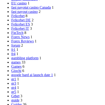
EU casino
1
fast payotut casino Canada
1
fast payout casino
2
Felicebet
8
Felicebet DE
2
Felicebet ES
3
Felicebet IT
3
FinTech
8
Forex News
1
Forex Reviews
1
forum
2
fr1
1
fr4
1
gambling platform
1
games
33
Games
6
Giochi
6
google bard ai launch date 1
1
gr1
1
gr3
1
gr4
1
gr5
1
Gtbet
3
guide
3
Guides
26