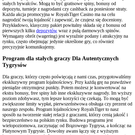
stałych bywalców. Mogą to być gratisowe spiny, bonusy od
depozytu, turnieje z nagrodami czy cashback za poniesione straty.
Każda akcja promocyjna w RoyalsTiger Casino ma na celu
nagrodzić twoją lojalność i zapewnić, że czujesz się doceniony.
Przykładowo, klasyczny pakiet powitalny składa się z bonusu od
pierwszych kilku
depozytów
wraz z pulą darmowych spinów.
Wymagany obrót (wagering) jest wyraźnie podany i atrakcyjny na
rynku, często obejmując jedynie określone gry, co również
precyzyjnie komunikujemy.
Program dla stałych graczy Dla Autentycznych
Tygrysów
Dla graczy, którzy często poświęcają z nami czas, przygotowaliśmy
ekskluzywny program lojalnościowy. Przy każdą grę na prawdziwe
pieniądze otrzymujesz punkty. Potem możesz je konwertować na
ekstra bonusy, free spiny lub inne ekskluzywne nagrody. Im wyższy
poziom zdobywasz, tym lepsze korzyści cię czekają. To mogą być
zwiększone limity wypłat, pierwszeństwowa obsługa czy prezent od
naszego zespołu. Program lojalnościowy RoyalsTiger to nasz
sposób na tworzenie stałej relacji z graczami, którzy cenią jakość i
bezpieczeństwo na polskim rynku. Budowa programu jest
wielopoziomowa, zaczynając od Brązowego Tygrysa, a kończąc na
Platynowym Tygrysie. Dowolny awans łączy się z wyższym