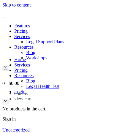
Skip to content
Features
Pricing
Services
Legal Support Plans
Resources
Blog
Workshops
Home
Services
X
Pricing
Resources
Blog
0
-
$
0.00
Legal Health Test
Login
0
items
view cart
X
No products in the cart.
Sign in
Try for free
Uncategorized