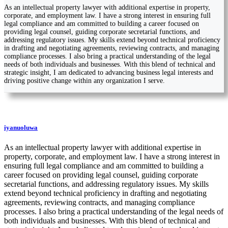
As an intellectual property lawyer with additional expertise in property,
corporate, and employment law. I have a strong interest in ensuring full
legal compliance and am committed to building a career focused on
providing legal counsel, guiding corporate secretarial functions, and
addressing regulatory issues. My skills extend beyond technical proficiency
in drafting and negotiating agreements, reviewing contracts, and managing
compliance processes. I also bring a practical understanding of the legal
needs of both individuals and businesses. With this blend of technical and
strategic insight, I am dedicated to advancing business legal interests and
driving positive change within any organization I serve.
iyanuoluwa
As an intellectual property lawyer with additional expertise in
property, corporate, and employment law. I have a strong interest in
ensuring full legal compliance and am committed to building a
career focused on providing legal counsel, guiding corporate
secretarial functions, and addressing regulatory issues. My skills
extend beyond technical proficiency in drafting and negotiating
agreements, reviewing contracts, and managing compliance
processes. I also bring a practical understanding of the legal needs of
both individuals and businesses. With this blend of technical and