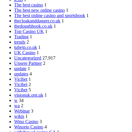
The best casino
1
The best new online casino
1
The best online casino and sportsbook
1
thecloakanddagger.co.uk
1
thedoughhook.co.uk
1
Top Casino UK
1
Trading
1
trends
2
tubejp.co.uk
1
UK Casino
1
Uncategorized
27,917
Unsere Partner
2
update
1
updates
4
Vicibet
1
Vicibet
2
Vicibet
5
visionuk.org.uk
1
w
34
wa
2
Webinar
3
wikis
1
Wino Casino
3
Winorio Casino
4