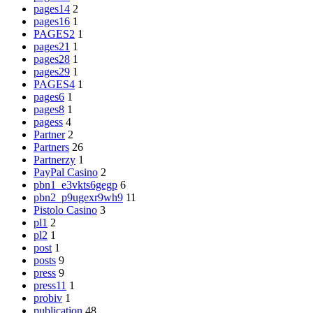
pages14
2
pages16
1
PAGES2
1
pages21
1
pages28
1
pages29
1
PAGES4
1
pages6
1
pages8
1
pagess
4
Partner
2
Partners
26
Partnerzy
1
PayPal Casino
2
pbn1_e3vkts6gegp
6
pbn2_p9ugexr9wh9
11
Pistolo Casino
3
pl1
2
pl2
1
post
1
posts
9
press
9
press11
1
probiv
1
publication
48