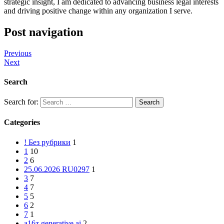
strategic insight, I am dedicated to advancing business legal interests
and driving positive change within any organization I serve.
Post navigation
Previous
Next
Search
Search for:
Categories
! Без рубрики
1
1
10
2
6
25.06.2026 RU0297
1
3
7
4
7
5
5
6
2
7
1
a16z generative ai
2