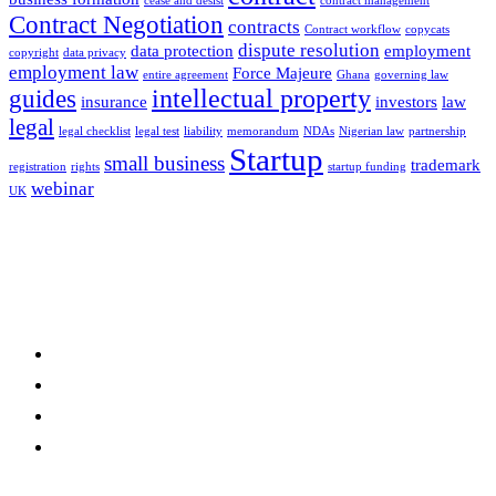
cease and desist
contract management
Contract Negotiation
contracts
Contract workflow
copycats
dispute resolution
data protection
employment
copyright
data privacy
employment law
Force Majeure
entire agreement
Ghana
governing law
intellectual property
guides
insurance
investors
law
legal
legal checklist
legal test
liability
memorandum
NDAs
Nigerian law
partnership
Startup
small business
trademark
registration
rights
startup funding
webinar
UK
RamenLegal is an AI suite for legal documentation with over
100 customizable templates.
Features
Legal Templates
Research Assistant
Document Analyser
Workspaces
Resources