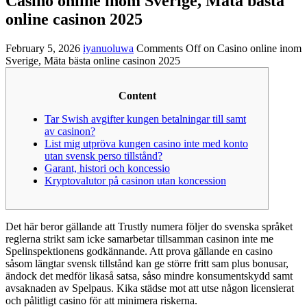
Casino online inom Sverige, Mäta bästa
online casinon 2025
February 5, 2026
iyanuoluwa
Comments Off
on Casino online inom
Sverige, Mäta bästa online casinon 2025
Content
Tar Swish avgifter kungen betalningar till samt
av casinon?
List mig utpröva kungen casino inte med konto
utan svensk perso tillstånd?
Garant, histori och koncessio
Kryptovalutor på casinon utan koncession
Det här beror gällande att Trustly numera följer do svenska språket
reglerna strikt sam icke samarbetar tillsamman casinon inte me
Spelinspektionens godkännande. Att prova gällande en casino
såsom längtar svensk tillstånd kan ge större fritt sam plus bonusar,
ändock det medför likaså satsa, såso mindre konsumentskydd samt
avsaknaden av Spelpaus.
Kika städse mot att utse någon licensierat
och pålitligt casino för att minimera riskerna.