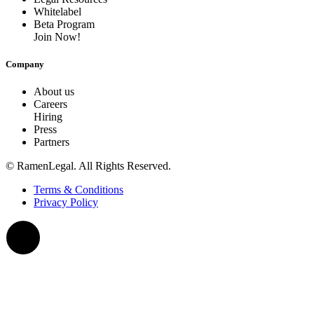
Whitelabel
Beta Program
Join Now!
Company
About us
Careers
Hiring
Press
Partners
© RamenLegal. All Rights Reserved.
Terms & Conditions
Privacy Policy