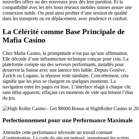
nouvelles offres ou des nouveaux jeux dès leur parution. Et la
compatibilité avec les très bons réseaux mobiles suisses assure une
connexion stable. On peut ainsi profiter d’une session de qualité
dans les transports ou en déplacement, avec prudence et confort.
La Célérité comme Base Principale de
Mafia Casino
Chez Mafia Casino, la promptitude n’est pas qu’une affirmation.
Elle découle d’une infrastructure technique conçue pour cela. La
plateforme compte sur des serveurs performants, installés pour
desservir la Suisse avec une latence très faible. Depuis Genève,
Zurich ou Lugano, la réponse reste similaire. Concrètement, cela
signifie que les jeux se chargent en quelques moments. La
navigation entre les pages est lisse. L’interface réagit à chaque clic
sans délai apparent, effaçant ces moments de vide qui brisent l’élan
du jeu.
Perfectionnement pour une Performance Maximale
Atteindre cette performance nécessite un travail constant
d’optimisation. Le code du site est nettoyé, supprimant les scripts