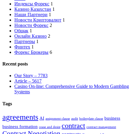
Индексы Форекс
1
Казино Казахстан
1
Наши Партнери
1
Новости Криптовалют
1
Новости Форекс
2
Общак
1
Онлайн Казино
2
Партнеры
1
Финтех
1
Форекс Брокеры
6
Recent posts
Our Story – 7783
Article – 5617
Casino On-line: Comprehensive Guide to Modern Gambling
Systems
Tags
agreements
AI
business
assignment clause
audit
boilerplate clause
contract
business formation
cease and desist
contract management
Contract Negotiation