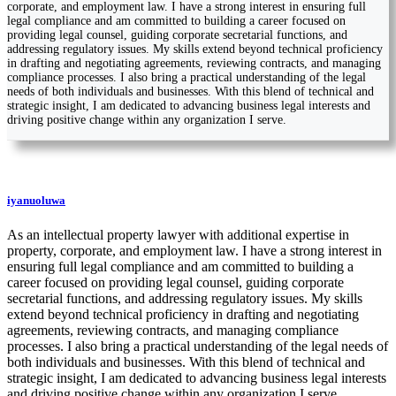
corporate, and employment law. I have a strong interest in ensuring full
legal compliance and am committed to building a career focused on
providing legal counsel, guiding corporate secretarial functions, and
addressing regulatory issues. My skills extend beyond technical proficiency
in drafting and negotiating agreements, reviewing contracts, and managing
compliance processes. I also bring a practical understanding of the legal
needs of both individuals and businesses. With this blend of technical and
strategic insight, I am dedicated to advancing business legal interests and
driving positive change within any organization I serve.
iyanuoluwa
As an intellectual property lawyer with additional expertise in
property, corporate, and employment law. I have a strong interest in
ensuring full legal compliance and am committed to building a
career focused on providing legal counsel, guiding corporate
secretarial functions, and addressing regulatory issues. My skills
extend beyond technical proficiency in drafting and negotiating
agreements, reviewing contracts, and managing compliance
processes. I also bring a practical understanding of the legal needs of
both individuals and businesses. With this blend of technical and
strategic insight, I am dedicated to advancing business legal interests
and driving positive change within any organization I serve.