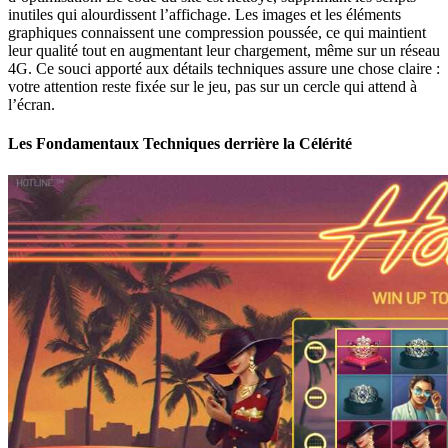
inutiles qui alourdissent l’affichage. Les images et les éléments
graphiques connaissent une compression poussée, ce qui maintient
leur qualité tout en augmentant leur chargement, même sur un réseau
4G. Ce souci apporté aux détails techniques assure une chose claire :
votre attention reste fixée sur le jeu, pas sur un cercle qui attend à
l’écran.
Les Fondamentaux Techniques derrière la Célérité