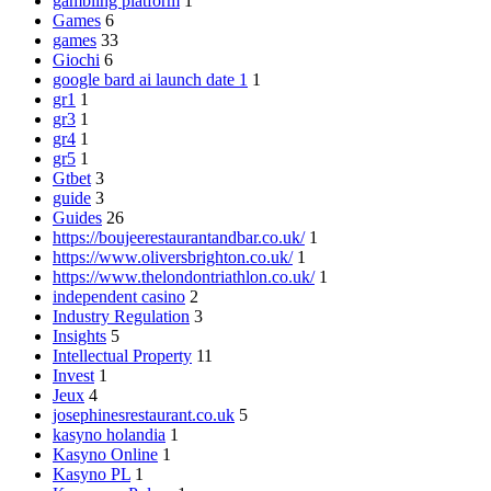
gambling platform
1
Games
6
games
33
Giochi
6
google bard ai launch date 1
1
gr1
1
gr3
1
gr4
1
gr5
1
Gtbet
3
guide
3
Guides
26
https://boujeerestaurantandbar.co.uk/
1
https://www.oliversbrighton.co.uk/
1
https://www.thelondontriathlon.co.uk/
1
independent casino
2
Industry Regulation
3
Insights
5
Intellectual Property
11
Invest
1
Jeux
4
josephinesrestaurant.co.uk
5
kasyno holandia
1
Kasyno Online
1
Kasyno PL
1