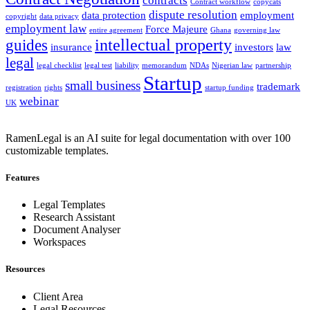
contracts
Contract workflow
copycats
dispute resolution
data protection
employment
copyright
data privacy
employment law
Force Majeure
entire agreement
Ghana
governing law
intellectual property
guides
insurance
investors
law
legal
legal checklist
legal test
liability
memorandum
NDAs
Nigerian law
partnership
Startup
small business
trademark
registration
rights
startup funding
webinar
UK
RamenLegal is an AI suite for legal documentation with over 100
customizable templates.
Features
Legal Templates
Research Assistant
Document Analyser
Workspaces
Resources
Client Area
Legal Resources