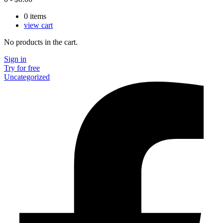
0
items
view cart
No products in the cart.
Sign in
Try for free
Uncategorized