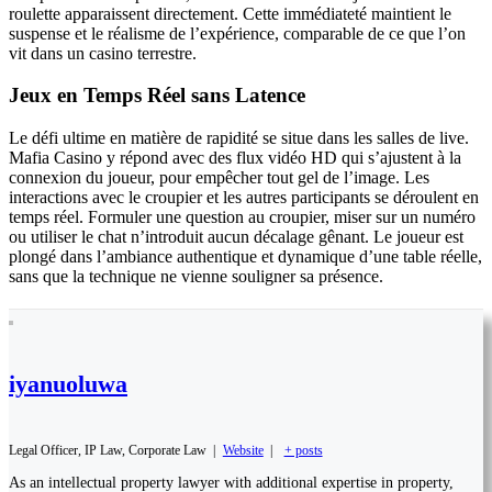
roulette apparaissent directement. Cette immédiateté maintient le
suspense et le réalisme de l’expérience, comparable de ce que l’on
vit dans un casino terrestre.
Jeux en Temps Réel sans Latence
Le défi ultime en matière de rapidité se situe dans les salles de live.
Mafia Casino y répond avec des flux vidéo HD qui s’ajustent à la
connexion du joueur, pour empêcher tout gel de l’image. Les
interactions avec le croupier et les autres participants se déroulent en
temps réel. Formuler une question au croupier, miser sur un numéro
ou utiliser le chat n’introduit aucun décalage gênant. Le joueur est
plongé dans l’ambiance authentique et dynamique d’une table réelle,
sans que la technique ne vienne souligner sa présence.
iyanuoluwa
Legal Officer, IP Law, Corporate Law
|
Website
|
+ posts
As an intellectual property lawyer with additional expertise in property,