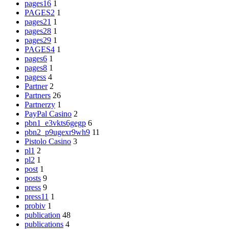
pages16
1
PAGES2
1
pages21
1
pages28
1
pages29
1
PAGES4
1
pages6
1
pages8
1
pagess
4
Partner
2
Partners
26
Partnerzy
1
PayPal Casino
2
pbn1_e3vkts6gegp
6
pbn2_p9ugexr9wh9
11
Pistolo Casino
3
pl1
2
pl2
1
post
1
posts
9
press
9
press11
1
probiv
1
publication
48
publications
4