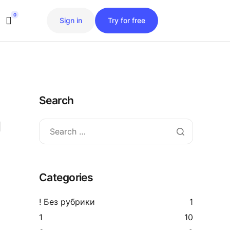
0
Sign in
Try for free
Search
a
Categories
! Без рубрики
1
1
10