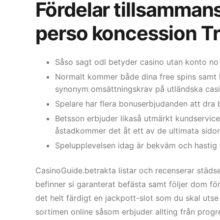
Fördelar tillsamman
perso koncession Tr
Såso sagt odl betyder casino utan konto no i
Normalt kommer både dina free spins samt
synonym omsättningskrav på utländska casi
Spelare har flera bonuserbjudanden att dra
Betsson erbjuder likaså utmärkt kundservice
åstadkommer det åt ett av de ultimata sidorn
Spelupplevelsen idag är bekväm och hastig 
CasinoGuide.betrakta listar och recenserar städs
befinner si garanterat befästa samt följer dom för
det helt färdigt en jackpott-slot som du skal utse 
sortimen online såsom erbjuder allting från pro