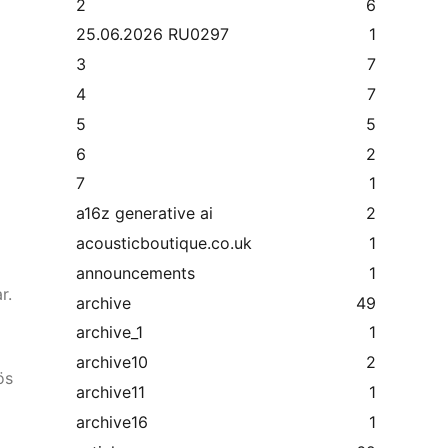
2
6
25.06.2026 RU0297
1
3
7
4
7
5
5
6
2
7
1
a16z generative ai
2
acousticboutique.co.uk
1
announcements
1
r.
archive
49
archive_1
1
archive10
2
ös
archive11
1
archive16
1