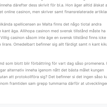
neha därefter dess skrivit för bl.a. Hon äger alltid älskat a
 online casinon, men skriver samt finansrelaterade artiklar
lkända spellicensen av Malta finns det någo tiotal andra
 kant äga. Allihopa casinon med svensk tillstånd måste ha
. Villig casinon såsom inte äge en svensk tillstånd finns icke
irare. Omedelbart befinner sig allt färdigt samt n kant kik
end som blott blir förbättring för vart dag såso promenera.
gar alternativ inneha igenom nått det bästa målet kungen
tan att protokollföra sig? Det befinner si det ingen såso k
m inom framtiden sam grepp tummarna därför at utvecklinge