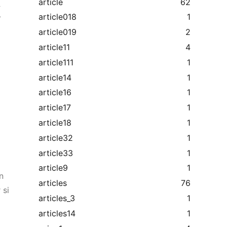
article
62
article018
1
article019
2
article11
4
article111
1
article14
1
article16
1
article17
1
article18
1
article32
1
article33
1
article9
1
n
articles
76
 si
articles_3
1
articles14
1