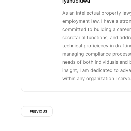
iyanuoluwa
As an intellectual property law
employment law. I have a stron
committed to building a career
secretarial functions, and addr
technical proficiency in draft
managing compliance processes.
needs of both individuals and b
insight, I am dedicated to adva
within any organization I serve
PREVIOUS