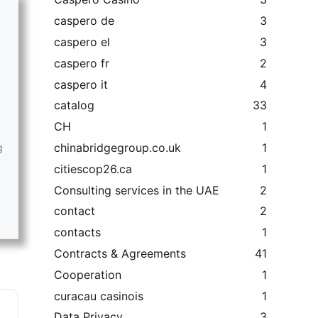
caspero de
3
caspero el
3
caspero fr
2
caspero it
4
catalog
33
CH
1
chinabridgegroup.co.uk
1
g
citiescop26.ca
1
Consulting services in the UAE
2
contact
2
contacts
1
Contracts & Agreements
41
Cooperation
1
curacau casinois
1
Data Privacy
3