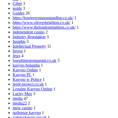
Gtbet
3
guide
3
Guides
26
https://boujeerestaurantandbar.co.uk/
1
https://www.oliversbrighton.co.uk/
1
https://www.thelondontriathlon.co.uk/
1
independent casino
2
Industry Regulation
3
Insights
5
Intellectual Property
11
Invest
1
Jeux
4
josephinesrestaurant.co.uk
5
kasyno holandia
1
Kasyno Online
1
Kasyno PL
1
Kasyno w Polsce
1
leedr-project.co.uk
1
Legalne Kasyno Online
1
Lucky Max
3
media
47
media22
2
mew casino
1
najlepsze kasyno
1
natplanforum.org.uk
1