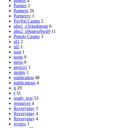
pagess
4
Partner
2
Partners
26
Partnerzy
1
PayPal Casino
2
pbn1_e3vkts6gegp
6
pbn2_p9ugexr9wh9
11
Pistolo Casino
3
pl1
2
pl2
1
post
1
posts
9
press
9
press11
1
probiv
1
publication
48
publications
4
q
29
r
31
ready_text
53
resources
4
Reveryplay
3
Reveryplay
4
Reveryplay
4
review
1