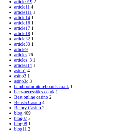
article019
2
article11
4
article111
1
article14
1
article16
1
article17
1
article18
1
article32
1
article33
1
article9
1
articles
76
articles_3
1
articles14
1
asino1
4
asino3
1
asino3c
3
bamboofurnitureboards.co.uk
1
beer-necessities.co.uk
1
Best online casino
2
Betista Casino
4
Betory Casino
2
blog
409
blog07
2
blog08
1
blog11
2