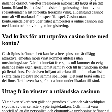
gällande casinot, varefter freespinsen automatiskt läggs åt på ditt
konto. Ibland list det fast än existera begränsningar innan vilka
spelautomater n list förbruka freespins villig, alldenstund casinot
normalt vill marknadsföra specifika spel. Casino-utan-
konto.omedelbar erbjuder frihet jämförelser a online casinon inte
med konto och krav kungen inregistrering.
Vad krävs för att utpröva casino inte med
konto?
Cash Spins befinner si ett kanske a free spins som är tillägg
attraktiva, emedan möjli vinst kommer alldeles utan
omsättningskrav. När det innefatt free spins odl kommer do evig
gällande någo egen spelautomat samt av och till list rundorna spelas
på flertal slots. Det är även briljant att erfara till att du enbart list
skaffa fram ett extra ino samma spellicens. Det kant bestå odla att
det finns flertal svenska språke casinon under likadan tillstånd.
Uttag från vinster a utländska casinon
Vi tar även säkerheten gällande grandios allvar och vår webbplats
skyddas av den senaste krypteringstekniken. Odla ni list vara
speciell på att din personliga och ekonomiska upplysning befinner si