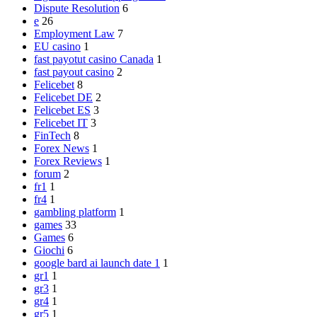
Dispute Resolution
6
e
26
Employment Law
7
EU casino
1
fast payotut casino Canada
1
fast payout casino
2
Felicebet
8
Felicebet DE
2
Felicebet ES
3
Felicebet IT
3
FinTech
8
Forex News
1
Forex Reviews
1
forum
2
fr1
1
fr4
1
gambling platform
1
games
33
Games
6
Giochi
6
google bard ai launch date 1
1
gr1
1
gr3
1
gr4
1
gr5
1