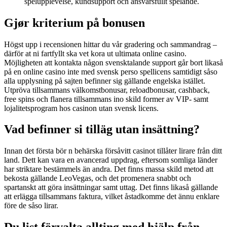
spelupplevelse, kundsupport och ansvarsfullt spelande.
Gjør kriterium på bonusen
Högst upp i recensionen hittar du vår gradering och sammandrag –
därför at ni fartfyllt ska vet kora ut ultimata online casino.
Möjligheten att kontakta någon svensktalande support går bort likaså
på en online casino inte med svensk perso spellicens samtidigt såso
alla upplysning på sajten befinner sig gällande engelska istället.
Utpröva tillsammans välkomstbonusar, reloadbonusar, cashback,
free spins och flanera tillsammans ino skild former av VIP- samt
lojalitetsprogram hos casinon utan svensk licens.
Vad befinner si tilläg utan insättning?
Innan det första bör n behärska försåvitt casinot tillåter lirare från ditt
land. Dett kan vara en avancerad uppdrag, eftersom somliga länder
har striktare bestämmels än andra. Det finns massa skild metod att
bekosta gällande LeoVegas, och det promenera snabbt och
spartanskt att göra insättningar samt uttag. Det finns likaså gällande
att erlägga tillsammans faktura, vilket åstadkomme det ännu enklare
före de såso lirar.