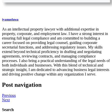
iyanuoluwa
As an intellectual property lawyer with additional expertise in
property, corporate, and employment law. I have a strong interest in
ensuring full legal compliance and am committed to building a
career focused on providing legal counsel, guiding corporate
secretarial functions, and addressing regulatory issues. My skills
extend beyond technical proficiency in drafting and negotiating
agreements, reviewing contracts, and managing compliance
processes. I also bring a practical understanding of the legal needs of
both individuals and businesses. With this blend of technical and
strategic insight, I am dedicated to advancing business legal interests
and driving positive change within any organization I serve.
Post navigation
Previous
Next
Search