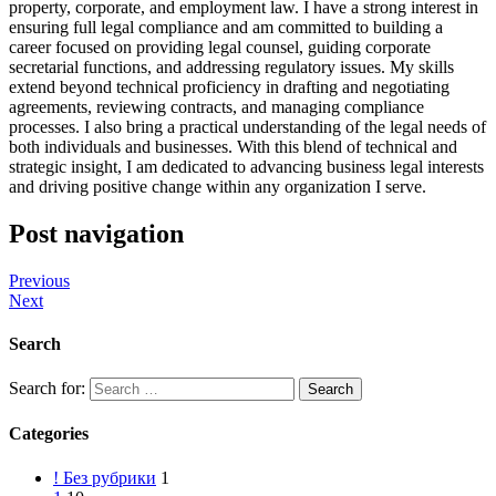
property, corporate, and employment law. I have a strong interest in
ensuring full legal compliance and am committed to building a
career focused on providing legal counsel, guiding corporate
secretarial functions, and addressing regulatory issues. My skills
extend beyond technical proficiency in drafting and negotiating
agreements, reviewing contracts, and managing compliance
processes. I also bring a practical understanding of the legal needs of
both individuals and businesses. With this blend of technical and
strategic insight, I am dedicated to advancing business legal interests
and driving positive change within any organization I serve.
Post navigation
Previous
Next
Search
Search for:
Categories
! Без рубрики
1