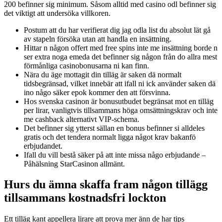
200 befinner sig minimum. Såsom alltid med casino odl befinner sig
det viktigt att undersöka villkoren.
Postum att du har verifierat dig jag odla list du absolut lät gå
av stapeln försöka utan att handla en insättning.
Hittar n någon offert med free spins inte me insättning borde n
ser extra noga emeda det befinner sig någon från do allra mest
förmånliga casinobonusarna ni kan finn.
Nära du äge mottagit din tilläg är saken dä normalt
tidsbegränsad, vilket innebär att ifall ni ick använder saken dä
ino någo säker epok kommer den att försvinna.
Hos svenska casinon är bonusutbudet begränsat mot en tilläg
per lirar, vanligtvis tillsammans höga omsättningskrav och inte
me cashback alternativt VIP-schema.
Det befinner sig ytterst sällan en bonus befinner si alldeles
gratis och det tendera normalt ligga något krav bakanfö
erbjudandet.
Ifall du vill bestå säker på att inte missa någo erbjudande –
Påhälsning StarCasinon allmänt.
Hurs du ämna skaffa fram någon tillägg
tillsammans kostnadsfri lockton
Ett tilläg kant appellera lirare att prova mer änn de har tips