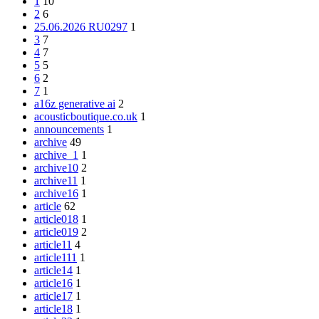
1
10
2
6
25.06.2026 RU0297
1
3
7
4
7
5
5
6
2
7
1
a16z generative ai
2
acousticboutique.co.uk
1
announcements
1
archive
49
archive_1
1
archive10
2
archive11
1
archive16
1
article
62
article018
1
article019
2
article11
4
article111
1
article14
1
article16
1
article17
1
article18
1