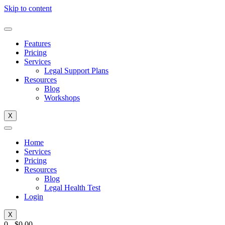
Skip to content
Features
Pricing
Services
Legal Support Plans
Resources
Blog
Workshops
X
Home
Services
Pricing
Resources
Blog
Legal Health Test
Login
X
0
-
$
0.00