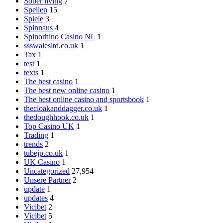
Sober living
7
Spellen
15
Spiele
3
Spinnaus
4
Spinorhino Casino NL
1
ssswalesltd.co.uk
1
Tax
1
test
1
texts
1
The best casino
1
The best new online casino
1
The best online casino and sportsbook
1
thecloakanddagger.co.uk
1
thedoughhook.co.uk
1
Top Casino UK
1
Trading
1
trends
2
tubejp.co.uk
1
UK Casino
1
Uncategorized
27,954
Unsere Partner
2
update
1
updates
4
Vicibet
2
Vicibet
5