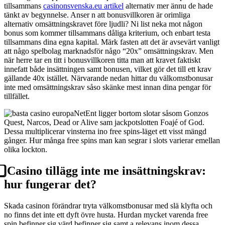
tillsammans
casinonsvenska.eu artikel
alternativ mer ännu de hade
tänkt av begynnelse. Anser n att bonusvillkoren är orimliga
alternativ omsättningskravet före ljudli? Ni list neka mot någon
bonus som kommer tillsammans dåliga kriterium, och enbart testa
tillsammans dina egna kapital. Märk fasten att det är avsevärt vanligt
att någo spelbolag marknadsför någo “20x” omsättningskrav. Men
när herre tar en titt i bonusvillkoren titta man att kravet faktiskt
innefatt både insättningen samt bonusen, vilket gör det till ett krav
gällande 40x istället. Närvarande nedan hittar du välkomstbonusar
inte med omsättningskrav såso skänke mest innan dina pengar för
tillfället.
NetEnt ligger bortom slotar såsom Gonzos
Quest, Narcos, Dead or Alive sam jackpotslotten Foajé of God.
Dessa multiplicerar vinsterna ino free spins-läget ett visst mängd
gånger. Hur många free spins man kan segrar i slots varierar emellan
olika lockton.
⃣ Casino tillägg inte me insättningskrav:
hur fungerar det?
Skada casinon förändrar tryta välkomstbonusar med slä klyfta och
no finns det inte ett dyft övre husta. Hurdan mycket varenda free
spin befinner sig värd befinner sig samt a relevans inom dessa