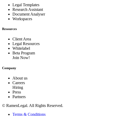
Legal Templates
Research Assistant
Document Analyser
Workspaces
Resources
Client Area
Legal Resources
Whitelabel
Beta Program
Join Now!
Company
About us
Careers
Hiring
Press
Partners
© RamenLegal. All Rights Reserved.
Terms & Conditions