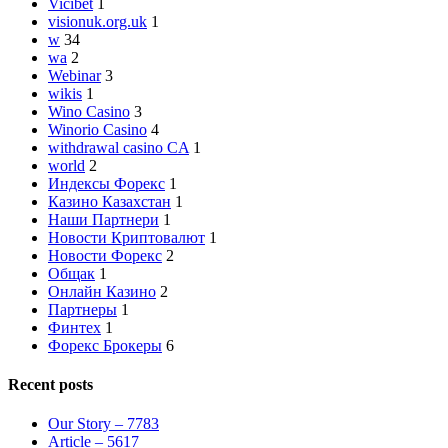
Vicibet
1
visionuk.org.uk
1
w
34
wa
2
Webinar
3
wikis
1
Wino Casino
3
Winorio Casino
4
withdrawal casino CA
1
world
2
Индексы Форекс
1
Казино Казахстан
1
Наши Партнери
1
Новости Криптовалют
1
Новости Форекс
2
Общак
1
Онлайн Казино
2
Партнеры
1
Финтех
1
Форекс Брокеры
6
Recent posts
Our Story – 7783
Article – 5617