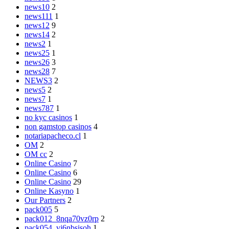
news10
2
news111
1
news12
9
news14
2
news2
1
news25
1
news26
3
news28
7
NEWS3
2
news5
2
news7
1
news787
1
no kyc casinos
1
non gamstop casinos
4
notariapacheco.cl
1
OM
2
OM cc
2
Online Casino
7
Online Casino
6
Online Casino
29
Online Kasyno
1
Our Partners
2
pack005
5
pack012_8nqa70vz0rp
2
pack054_vj6nbsisoh
1