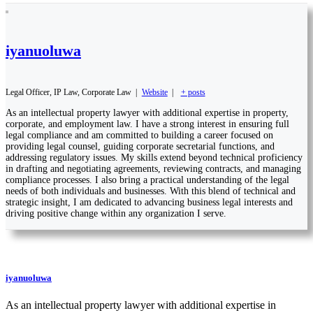
iyanuoluwa
Legal Officer, IP Law, Corporate Law
|
Website
|
+ posts
As an intellectual property lawyer with additional expertise in property,
corporate, and employment law. I have a strong interest in ensuring full
legal compliance and am committed to building a career focused on
providing legal counsel, guiding corporate secretarial functions, and
addressing regulatory issues. My skills extend beyond technical proficiency
in drafting and negotiating agreements, reviewing contracts, and managing
compliance processes. I also bring a practical understanding of the legal
needs of both individuals and businesses. With this blend of technical and
strategic insight, I am dedicated to advancing business legal interests and
driving positive change within any organization I serve.
iyanuoluwa
As an intellectual property lawyer with additional expertise in