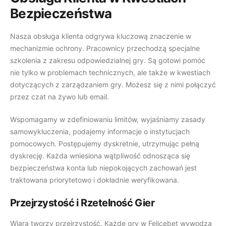
Bezpieczeństwa
Nasza obsługa klienta odgrywa kluczową znaczenie w
mechanizmie ochrony. Pracownicy przechodzą specjalne
szkolenia z zakresu odpowiedzialnej gry. Są gotowi pomóc
nie tylko w problemach technicznych, ale także w kwestiach
dotyczących z zarządzaniem gry. Możesz się z nimi połączyć
przez czat na żywo lub email.
Wspomagamy w zdefiniowaniu limitów, wyjaśniamy zasady
samowykluczenia, podajemy informacje o instytucjach
pomocowych. Postępujemy dyskretnie, utrzymując pełną
dyskrecję. Każda wniesiona wątpliwość odnosząca się
bezpieczeństwa konta lub niepokojących zachowań jest
traktowana priorytetowo i dokładnie weryfikowana.
Przejrzystość i Rzetelność Gier
Wiara tworzy przejrzystość. Każde gry w Felicebet wywodzą