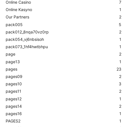
Online Casino
7
Online Kasyno
1
Our Partners
2
pack005
5
pack012_8nqa70vz0rp
2
pack054_vj6nbsisoh
1
pack073_1hf4hwtbhpu
1
page
2
page13
1
pages
23
pages09
2
pages10
3
pages11
2
pages12
1
pages14
2
pages16
1
PAGES2
1