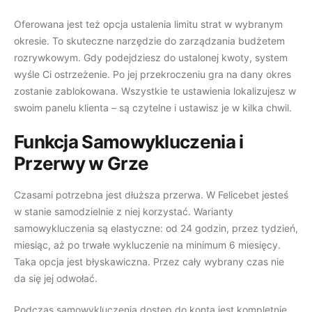
Oferowana jest też opcja ustalenia limitu strat w wybranym
okresie. To skuteczne narzędzie do zarządzania budżetem
rozrywkowym. Gdy podejdziesz do ustalonej kwoty, system
wyśle Ci ostrzeżenie. Po jej przekroczeniu gra na dany okres
zostanie zablokowana. Wszystkie te ustawienia lokalizujesz w
swoim panelu klienta – są czytelne i ustawisz je w kilka chwil.
Funkcja Samowykluczenia i
Przerwy w Grze
Czasami potrzebna jest dłuższa przerwa. W Felicebet jesteś
w stanie samodzielnie z niej korzystać. Warianty
samowykluczenia są elastyczne: od 24 godzin, przez tydzień,
miesiąc, aż po trwałe wykluczenie na minimum 6 miesięcy.
Taka opcja jest błyskawiczna. Przez cały wybrany czas nie
da się jej odwołać.
Podczas samowykluczenia dostęp do konta jest kompletnie