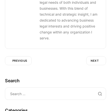
legal needs of both individuals and
businesses. With this blend of
technical and strategic insight, I am
dedicated to advancing business
legal interests and driving positive
change within any organization I
serve.
PREVIOUS
NEXT
Search
Categories