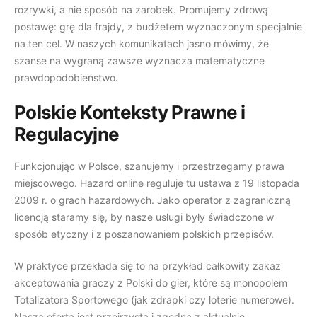
rozrywki, a nie sposób na zarobek. Promujemy zdrową
postawę: grę dla frajdy, z budżetem wyznaczonym specjalnie
na ten cel. W naszych komunikatach jasno mówimy, że
szanse na wygraną zawsze wyznacza matematyczne
prawdopodobieństwo.
Polskie Konteksty Prawne i
Regulacyjne
Funkcjonując w Polsce, szanujemy i przestrzegamy prawa
miejscowego. Hazard online reguluje tu ustawa z 19 listopada
2009 r. o grach hazardowych. Jako operator z zagraniczną
licencją staramy się, by nasze usługi były świadczone w
sposób etyczny i z poszanowaniem polskich przepisów.
W praktyce przekłada się to na przykład całkowity zakaz
akceptowania graczy z Polski do gier, które są monopolem
Totalizatora Sportowego (jak zdrapki czy loterie numerowe).
Nasza oferta jest przejrzysta i zgodna z aktualnie