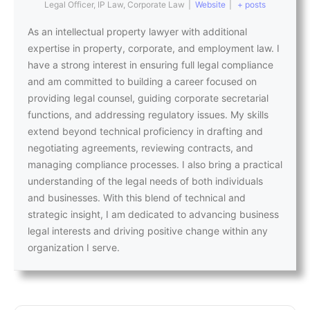
Legal Officer, IP Law, Corporate Law
|
Website
|
+ posts
As an intellectual property lawyer with additional
expertise in property, corporate, and employment law. I
have a strong interest in ensuring full legal compliance
and am committed to building a career focused on
providing legal counsel, guiding corporate secretarial
functions, and addressing regulatory issues. My skills
extend beyond technical proficiency in drafting and
negotiating agreements, reviewing contracts, and
managing compliance processes. I also bring a practical
understanding of the legal needs of both individuals
and businesses. With this blend of technical and
strategic insight, I am dedicated to advancing business
legal interests and driving positive change within any
organization I serve.