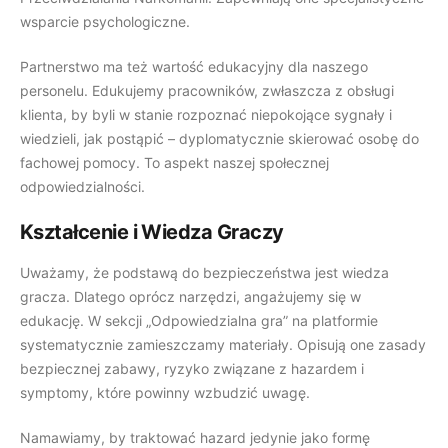
wsparcie psychologiczne.
Partnerstwo ma też wartość edukacyjny dla naszego
personelu. Edukujemy pracowników, zwłaszcza z obsługi
klienta, by byli w stanie rozpoznać niepokojące sygnały i
wiedzieli, jak postąpić – dyplomatycznie skierować osobę do
fachowej pomocy. To aspekt naszej społecznej
odpowiedzialności.
Kształcenie i Wiedza Graczy
Uważamy, że podstawą do bezpieczeństwa jest wiedza
gracza. Dlatego oprócz narzędzi, angażujemy się w
edukację. W sekcji „Odpowiedzialna gra” na platformie
systematycznie zamieszczamy materiały. Opisują one zasady
bezpiecznej zabawy, ryzyko związane z hazardem i
symptomy, które powinny wzbudzić uwagę.
Namawiamy, by traktować hazard jedynie jako formę