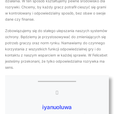
działania. W ten sposób kształtujemy pewne środowisko dla
rozrywki. Chcemy, by każdy gracz potrafił cieszyć się grami
w kontrolowany i odpowiedzialny sposób, bez obaw o swoje
dane czy finanse.
Zobowiązujemy się do stałego ulepszania naszych systemów
ochrony. Będziemy je przystosowywać do zmieniających się
potrzeb graczy oraz norm rynku. Namawiamy do czynnego
korzystania z wszystkich funkcji odpowiedzialnej gry i do
kontaktu z naszym wsparciem w każdej sprawie. W Felicebet
jesteśmy przekonani, że tylko odpowiedzialna rozrywka ma
sens.
iyanuoluwa