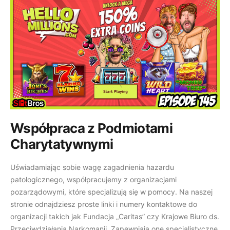
Współpraca z Podmiotami
Charytatywnymi
Uświadamiając sobie wagę zagadnienia hazardu
patologicznego, współpracujemy z organizacjami
pozarządowymi, które specjalizują się w pomocy. Na naszej
stronie odnajdziesz proste linki i numery kontaktowe do
organizacji takich jak Fundacja „Caritas” czy Krajowe Biuro ds.
Przeciwdziałania Narkomanii. Zapewniają one specjalistyczne