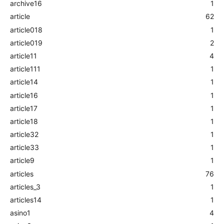
archive16
1
article
62
article018
1
article019
2
article11
4
article111
1
article14
1
article16
1
article17
1
article18
1
article32
1
article33
1
article9
1
articles
76
articles_3
1
articles14
1
asino1
4