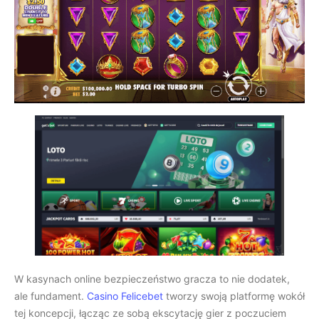
W kasynach online bezpieczeństwo gracza to nie dodatek,
ale fundament.
Casino Felicebet
tworzy swoją platformę wokół
tej koncepcji, łącząc ze sobą ekscytację gier z poczuciem