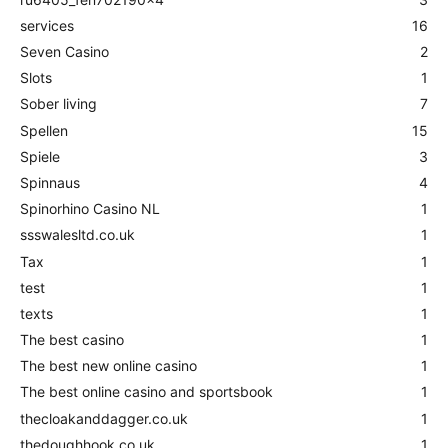
services
16
Seven Casino
2
Slots
1
Sober living
7
Spellen
15
Spiele
3
Spinnaus
4
Spinorhino Casino NL
1
ssswalesltd.co.uk
1
Tax
1
test
1
texts
1
The best casino
1
The best new online casino
1
The best online casino and sportsbook
1
thecloakanddagger.co.uk
1
thedoughhook.co.uk
1