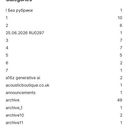
! Без рубрики
1
1
10
2
6
25.06.2026 RU0297
1
3
7
4
7
5
5
6
2
7
1
a16z generative ai
2
acousticboutique.co.uk
1
announcements
1
archive
49
archive_1
1
archive10
2
archive11
1