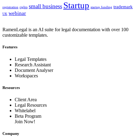
Startup
small business
trademark
registration
rights
startup funding
webinar
UK
RamenLegal is an AI suite for legal documentation with over 100
customizable templates.
Features
Legal Templates
Research Assistant
Document Analyser
Workspaces
Resources
Client Area
Legal Resources
Whitelabel
Beta Program
Join Now!
Company