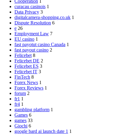
Cooperation
1
curacau casinois
1
Data Privacy
3
digitalcamera-shopping.co.uk
1
Dispute Resolution
6
e
26
Employment Law
7
EU casino
1
fast payotut casino Canada
1
fast payout casino
2
Felicebet
8
Felicebet DE
2
Felicebet ES
3
Felicebet IT
3
FinTech
8
Forex News
1
Forex Reviews
1
forum
2
fr1
1
fr4
1
gambling platform
1
Games
6
games
33
Giochi
6
google bard ai launch date 1
1