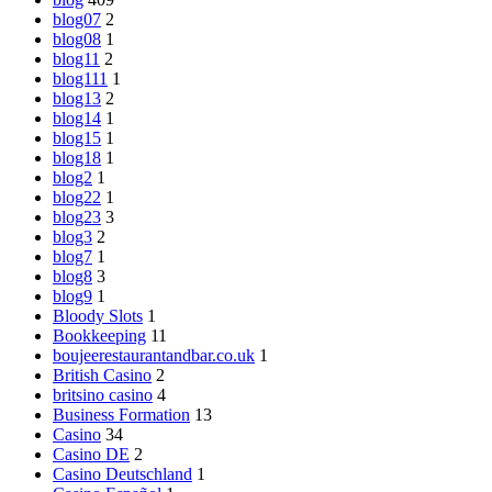
blog07
2
blog08
1
blog11
2
blog111
1
blog13
2
blog14
1
blog15
1
blog18
1
blog2
1
blog22
1
blog23
3
blog3
2
blog7
1
blog8
3
blog9
1
Bloody Slots
1
Bookkeeping
11
boujeerestaurantandbar.co.uk
1
British Casino
2
britsino casino
4
Business Formation
13
Casino
34
Casino DE
2
Casino Deutschland
1