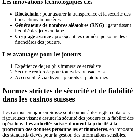
Les innovations technologiques clés
Blockchain
: pour assurer la transparence et la sécurité des
transactions financières.
Générateurs de nombres aléatoires (RNG)
: garantissant
l’équité des jeux en ligne.
Cryptage avancé
: protégeant les données personnelles et
financières des joueurs.
Les avantages pour les joueurs
Expérience de jeu plus immersive et réaliste
Sécurité renforcée pour toutes les transactions
Accessibilité via divers appareils et plateformes
Normes strictes de sécurité et de fiabilité
dans les casinos suisses
Les casinos en ligne en Suisse sont soumis à des réglementations
rigoureuses visant à assurer la sécurité des joueurs et la fiabilité des
opérations.
Les autorités suisses donnent la priorité à la
protection des données personnelles et financières
, en imposant
des standards élevés pour la gestion des informations sensibles,