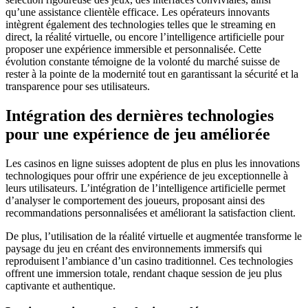
qu’une assistance clientèle efficace. Les opérateurs innovants
intègrent également des technologies telles que le streaming en
direct, la réalité virtuelle, ou encore l’intelligence artificielle pour
proposer une expérience immersible et personnalisée. Cette
évolution constante témoigne de la volonté du marché suisse de
rester à la pointe de la modernité tout en garantissant la sécurité et la
transparence pour ses utilisateurs.
Intégration des dernières technologies
pour une expérience de jeu améliorée
Les casinos en ligne suisses adoptent de plus en plus les innovations
technologiques pour offrir une expérience de jeu exceptionnelle à
leurs utilisateurs. L’intégration de l’intelligence artificielle permet
d’analyser le comportement des joueurs, proposant ainsi des
recommandations personnalisées et améliorant la satisfaction client.
De plus, l’utilisation de la réalité virtuelle et augmentée transforme le
paysage du jeu en créant des environnements immersifs qui
reproduisent l’ambiance d’un casino traditionnel. Ces technologies
offrent une immersion totale, rendant chaque session de jeu plus
captivante et authentique.