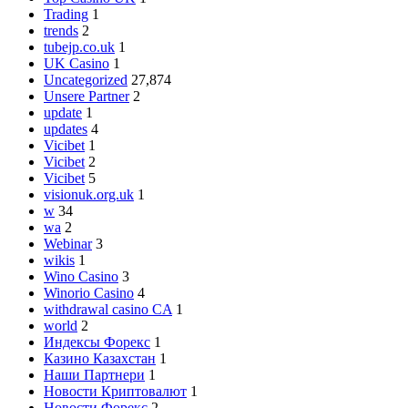
Trading
1
trends
2
tubejp.co.uk
1
UK Casino
1
Uncategorized
27,874
Unsere Partner
2
update
1
updates
4
Vicibet
1
Vicibet
2
Vicibet
5
visionuk.org.uk
1
w
34
wa
2
Webinar
3
wikis
1
Wino Casino
3
Winorio Casino
4
withdrawal casino CA
1
world
2
Индексы Форекс
1
Казино Казахстан
1
Наши Партнери
1
Новости Криптовалют
1
Новости Форекс
2