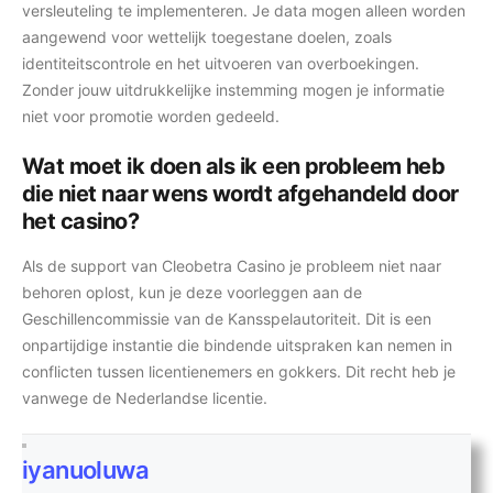
versleuteling te implementeren. Je data mogen alleen worden
aangewend voor wettelijk toegestane doelen, zoals
identiteitscontrole en het uitvoeren van overboekingen.
Zonder jouw uitdrukkelijke instemming mogen je informatie
niet voor promotie worden gedeeld.
Wat moet ik doen als ik een probleem heb
die niet naar wens wordt afgehandeld door
het casino?
Als de support van Cleobetra Casino je probleem niet naar
behoren oplost, kun je deze voorleggen aan de
Geschillencommissie van de Kansspelautoriteit. Dit is een
onpartijdige instantie die bindende uitspraken kan nemen in
conflicten tussen licentienemers en gokkers. Dit recht heb je
vanwege de Nederlandse licentie.
iyanuoluwa