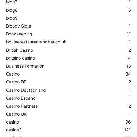
blog7
1
blog8
3
blog9
1
Bloody Slots
1
Bookkeeping
11
boujeerestaurantandbar.co.uk
1
British Casino
2
britsino casino
4
Business Formation
13
Casino
34
Casino DE
2
Casino Deutschland
1
Casino Español
1
Casino Partners
2
Casino UK
1
casino1
96
casino2
121