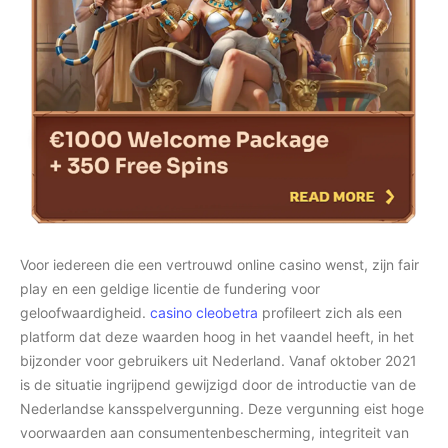
Voor iedereen die een vertrouwd online casino wenst, zijn fair
play en een geldige licentie de fundering voor
geloofwaardigheid.
casino cleobetra
profileert zich als een
platform dat deze waarden hoog in het vaandel heeft, in het
bijzonder voor gebruikers uit Nederland. Vanaf oktober 2021
is de situatie ingrijpend gewijzigd door de introductie van de
Nederlandse kansspelvergunning. Deze vergunning eist hoge
voorwaarden aan consumentenbescherming, integriteit van