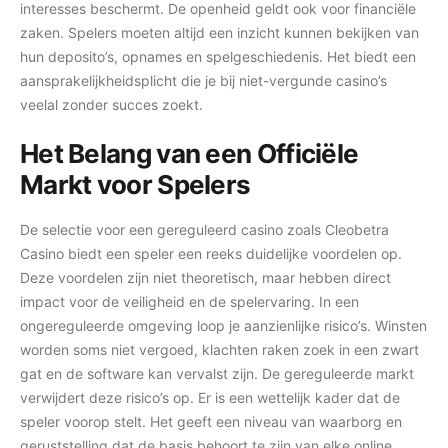
interesses beschermt. De openheid geldt ook voor financiële
zaken. Spelers moeten altijd een inzicht kunnen bekijken van
hun deposito’s, opnames en spelgeschiedenis. Het biedt een
aansprakelijkheidsplicht die je bij niet-vergunde casino’s
veelal zonder succes zoekt.
Het Belang van een Officiële
Markt voor Spelers
De selectie voor een gereguleerd casino zoals Cleobetra
Casino biedt een speler een reeks duidelijke voordelen op.
Deze voordelen zijn niet theoretisch, maar hebben direct
impact voor de veiligheid en de spelervaring. In een
ongereguleerde omgeving loop je aanzienlijke risico’s. Winsten
worden soms niet vergoed, klachten raken zoek in een zwart
gat en de software kan vervalst zijn. De gereguleerde markt
verwijdert deze risico’s op. Er is een wettelijk kader dat de
speler voorop stelt. Het geeft een niveau van waarborg en
geruststelling dat de basis behoort te zijn van elke online