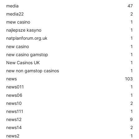
media
47
media22
2
mew casino
1
najlepsze kasyno
1
natplanforum.org.uk
1
new casino
1
new casino gamstop
1
New Casinos UK
1
new non gamstop casinos
1
news
103
news011
1
news06
1
news10
2
news111
1
news12
9
news14
2
news2
1