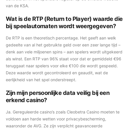
van de KSA.
Wat is de RTP (Return to Player) waarde die
bij speelautomaten wordt weergegeven?
De RTP is een theoretisch percentage. Het geeft aan welk
gedeelte van al het gebruikte geld over een zeer lange tijd –
denk aan vele miljoenen spins – aan spelers wordt uitgekeerd
als winst. Een RTP van 96% staat voor dat er gemiddeld €96
teruggaat naar spelers voor elke €100 die wordt gespeeld.
Deze waarde wordt gecontroleerd en geaudit, wat de
eerlijkheid van het spel onderstreept.
Zijn mijn persoonlijke data veilig bij een
erkend casino?
Ja. Gereguleerde casino’s zoals Cleobetra Casino moeten te
voldoen aan harde wetten voor privacybescherming,
waaronder de AVG. Ze zijn verplicht geavanceerde