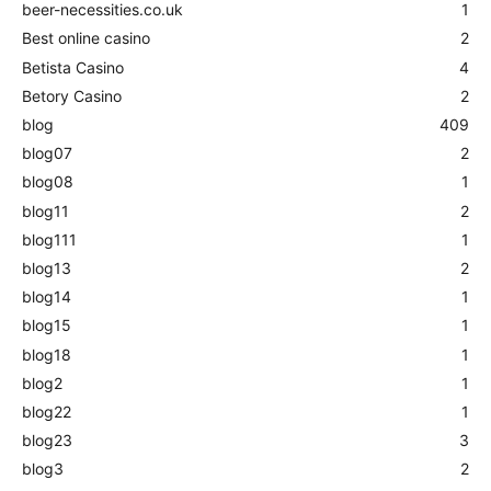
beer-necessities.co.uk
1
Best online casino
2
Betista Casino
4
Betory Casino
2
blog
409
blog07
2
blog08
1
blog11
2
blog111
1
blog13
2
blog14
1
blog15
1
blog18
1
blog2
1
blog22
1
blog23
3
blog3
2