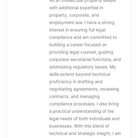
As an intellectual property lawyer
with additional expertise in
property, corporate, and
employment law. I have a strong
interest in ensuring full legal
compliance and am committed to
building a career focused on
providing legal counsel, guiding
corporate secretarial functions, and
addressing regulatory issues. My
skills extend beyond technical
proficiency in drafting and
negotiating agreements, reviewing
contracts, and managing
compliance processes. I also bring
a practical understanding of the
legal needs of both individuals and
businesses. With this blend of
technical and strategic insight, I am