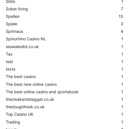
Slots
1
Sober living
7
Spellen
15
Spiele
3
Spinnaus
4
Spinorhino Casino NL
1
ssswalesltd.co.uk
1
Tax
1
test
1
texts
1
The best casino
1
The best new online casino
1
The best online casino and sportsbook
1
thecloakanddagger.co.uk
1
thedoughhook.co.uk
1
Top Casino UK
1
Trading
1