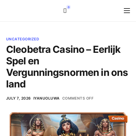
0
Home
Services
UNCATEGORIZED
Pricing
Cleobetra Casino – Eerlijk
Spel en
Resources
Vergunningsnormen in ons
Login
land
JULY 7, 2026
IYANUOLUWA
COMMENTS OFF