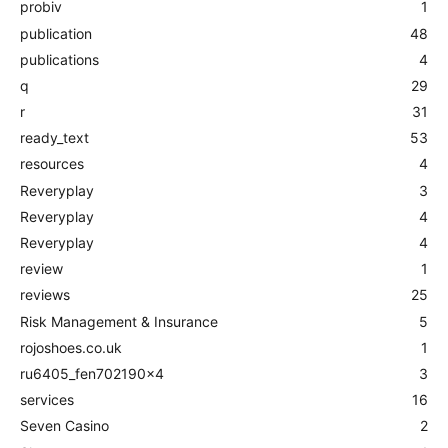
probiv
1
publication
48
publications
4
q
29
r
31
ready_text
53
resources
4
Reveryplay
3
Reveryplay
4
Reveryplay
4
review
1
reviews
25
Risk Management & Insurance
5
rojoshoes.co.uk
1
ru6405_fen702190x4
3
services
16
Seven Casino
2