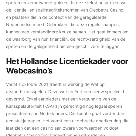
spellen en verantwoord gokken. In deze tekst bespreken we
de licentie- en spelintegriteitsnormen van Cleobetra Casino,
en plaatsen die in de context van de gereguleerde
Nederlandse markt. Gebruikers die deze regels snappen,
kunnen een verstandigere keuze nemen. Het gaat immers om
de waarborg van hun financiën, de rechtvaardigheid van de
spellen en de gelegenheid om een geschil voor te leggen.
Het Hollandse Licentiekader voor
Webcasino’s
Vanaf 1 oktober 2021 treedt in werking de Wet op
afstandskansspelen. Deze wet creëert een nieuw speelveld
gevormd. Enkel aanbieders met een vergunning van de
Kansspelautoriteit (KSA) zijn gerechtigd nog legaal spellen
presenteren aan Nederlanders. Die licentie gaat verder dan
een stukje papier. Het vormt een uitgebreide goedkeuring die
laat zien dat een casino aan zware voorwaarden voldoet.
Cleobetra Casino functioneert binnen dit kader en