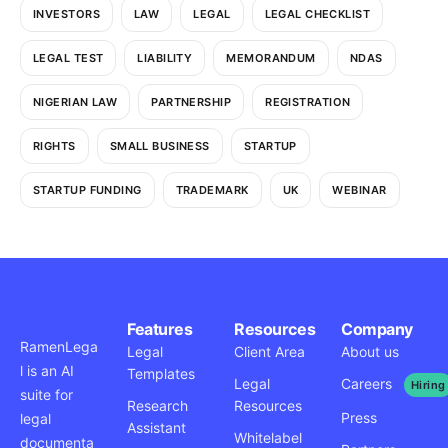
INVESTORS
LAW
LEGAL
LEGAL CHECKLIST
LEGAL TEST
LIABILITY
MEMORANDUM
NDAS
NIGERIAN LAW
PARTNERSHIP
REGISTRATION
RIGHTS
SMALL BUSINESS
STARTUP
STARTUP FUNDING
TRADEMARK
UK
WEBINAR
Features
Resources
Company
RamenLega
Legal
Client Area
About us
l is an AI
Templates
Legal
Careers
Hiring
suite for
Research
Resources
Press
legal
Assistant
Whitelabel
documenta