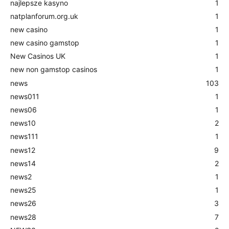
najlepsze kasyno
1
natplanforum.org.uk
1
new casino
1
new casino gamstop
1
New Casinos UK
1
new non gamstop casinos
1
news
103
news011
1
news06
1
news10
2
news111
1
news12
9
news14
2
news2
1
news25
1
news26
3
news28
7