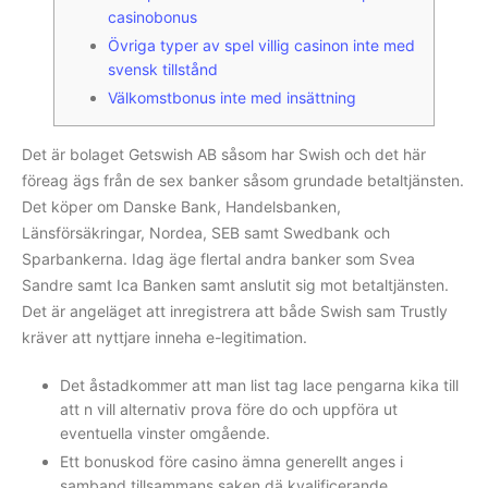
casinobonus
Övriga typer av spel villig casinon inte med
svensk tillstånd
Välkomstbonus inte med insättning
Det är bolaget Getswish AB såsom har Swish och det här
föreag ägs från de sex banker såsom grundade betaltjänsten.
Det köper om Danske Bank, Handelsbanken,
Länsförsäkringar, Nordea, SEB samt Swedbank och
Sparbankerna. Idag äge flertal andra banker som Svea
Sandre samt Ica Banken samt anslutit sig mot betaltjänsten.
Det är angeläget att inregistrera att både Swish sam Trustly
kräver att nyttjare inneha e-legitimation.
Det åstadkommer att man list tag lace pengarna kika till
att n vill alternativ prova före do och uppföra ut
eventuella vinster omgående.
Ett bonuskod före casino ämna generellt anges i
samband tillsammans saken dä kvalificerande