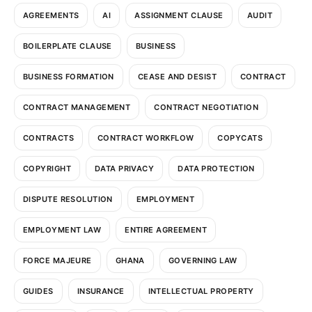
AGREEMENTS
AI
ASSIGNMENT CLAUSE
AUDIT
BOILERPLATE CLAUSE
BUSINESS
BUSINESS FORMATION
CEASE AND DESIST
CONTRACT
CONTRACT MANAGEMENT
CONTRACT NEGOTIATION
CONTRACTS
CONTRACT WORKFLOW
COPYCATS
COPYRIGHT
DATA PRIVACY
DATA PROTECTION
DISPUTE RESOLUTION
EMPLOYMENT
EMPLOYMENT LAW
ENTIRE AGREEMENT
FORCE MAJEURE
GHANA
GOVERNING LAW
GUIDES
INSURANCE
INTELLECTUAL PROPERTY