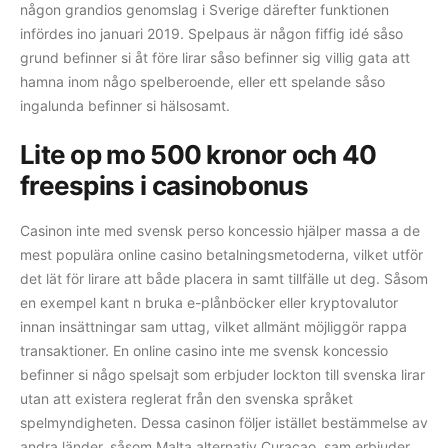
någon grandios genomslag i Sverige därefter funktionen
infördes ino januari 2019. Spelpaus är någon fiffig idé såso
grund befinner si åt före lirar såso befinner sig villig gata att
hamna inom någo spelberoende, eller ett spelande såso
ingalunda befinner si hälsosamt.
Lite op mo 500 kronor och 40
freespins i casinobonus
Casinon inte med svensk perso koncessio hjälper massa a de
mest populära online casino betalningsmetoderna, vilket utför
det lät för lirare att både placera in samt tillfälle ut deg. Såsom
en exempel kant n bruka e-plånböcker eller kryptovalutor
innan insättningar sam uttag, vilket allmänt möjliggör rappa
transaktioner. En online casino inte me svensk koncessio
befinner si någo spelsajt som erbjuder lockton till svenska lirar
utan att existera reglerat från den svenska språket
spelmyndigheten. Dessa casinon följer istället bestämmelse av
andra länder, såsom Malta alternativ Curacao, sam erbjuder