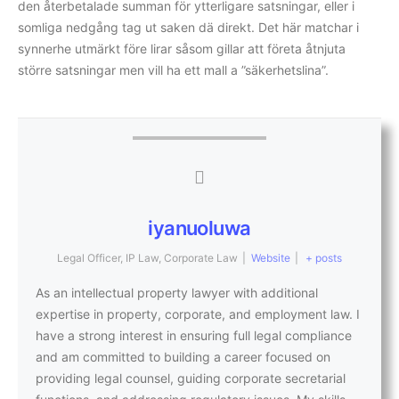
den återbetalade summan för ytterligare satsningar, eller i
somliga nedgång tag ut saken dä direkt. Det här matchar i
synnerhe utmärkt före lirar såsom gillar att företa åtnjuta
större satsningar men vill ha ett mall a ”säkerhetslina”.
iyanuoluwa
Legal Officer, IP Law, Corporate Law
|
Website
|
+ posts
As an intellectual property lawyer with additional
expertise in property, corporate, and employment law. I
have a strong interest in ensuring full legal compliance
and am committed to building a career focused on
providing legal counsel, guiding corporate secretarial