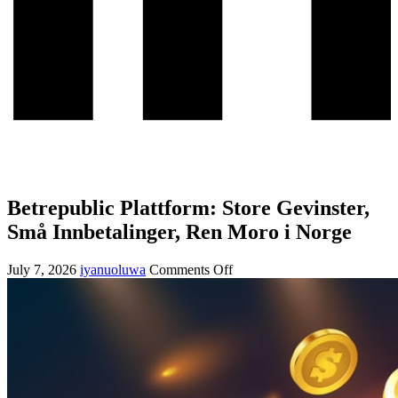
Betrepublic Plattform: Store Gevinster,
Små Innbetalinger, Ren Moro i Norge
July 7, 2026
iyanuoluwa
Comments Off
on
Betrepublic
Plattform:
Store
Gevinster,
Små
Innbetalinger,
Ren
Moro