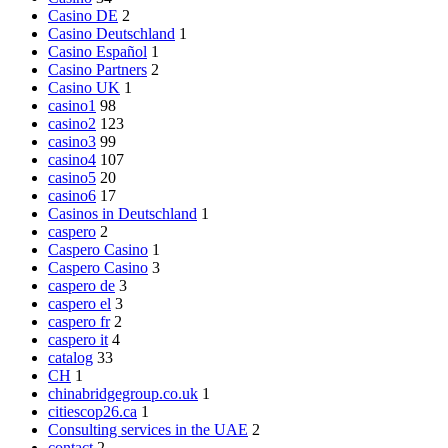
Casino DE
2
Casino Deutschland
1
Casino Español
1
Casino Partners
2
Casino UK
1
casino1
98
casino2
123
casino3
99
casino4
107
casino5
20
casino6
17
Casinos in Deutschland
1
caspero
2
Caspero Casino
1
Caspero Casino
3
caspero de
3
caspero el
3
caspero fr
2
caspero it
4
catalog
33
CH
1
chinabridgegroup.co.uk
1
citiescop26.ca
1
Consulting services in the UAE
2
contact
2