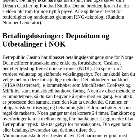
lederen. De tilbyr ikke bare standardspill, men også show som
Dream Catcher og Football Studio. Denne bredden fører til at du
sjelden blir tom for noe nytt å prøve. Alle spillene er testet for
rettferdighet og randomitet gjennom RNG-teknologi (Random
Number Generator).
Betalingsløsninger: Depositum og
Utbetalinger i NOK
Betrepublic Casino har tilpasset betalingsløsningene sine for Norge.
Det medfører transaksjonene enkle og forutsigbare. Casinoet
benytter først og fremst norske kroner (NOK). Da sparer du å
vurdere valutatap og skiftende vekslingsgebyr. For innskudd kan du
velge mellom flere forskjellige metoder. Det inkluderer bankkort
(VISA/Mastercard), e-lommebøker som MuchBetter, EcoPayz og
MiFinity, samt tradisjonell bankoverføring. Noen av disse metodene
er umiddelbare, så du kan begynne å spille med en gang. For uttak
er prosessen den samme, men den kan ta utvidet tid. Grunnen er
obligatorisk verifisering og behandlingstid. E-lommebøker er som
regel de raskeste. Noen ganger tar det kortere 24 timer. Bankkort og
overføringer kan ta mellom én og fem bankdager. Legg merke til at
Betrepublic typisk ikke tar gebyr for transaksjoner. Din egen bank
eller betalingsleverandør kan derimot utføre det.
Minimumsinnskuddet er bestemt lavt. Det harmonerer godt med