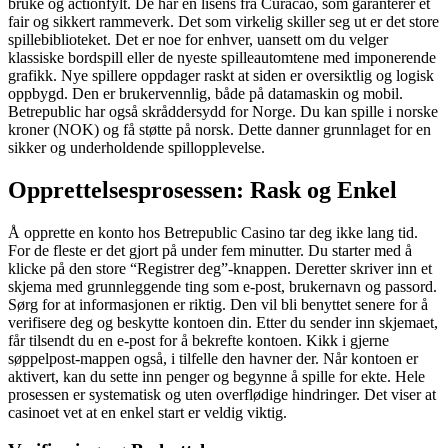
bruke og actionfylt. De har en lisens fra Curacao, som garanterer et
fair og sikkert rammeverk. Det som virkelig skiller seg ut er det store
spillebiblioteket. Det er noe for enhver, uansett om du velger
klassiske bordspill eller de nyeste spilleautomtene med imponerende
grafikk. Nye spillere oppdager raskt at siden er oversiktlig og logisk
oppbygd. Den er brukervennlig, både på datamaskin og mobil.
Betrepublic har også skråddersydd for Norge. Du kan spille i norske
kroner (NOK) og få støtte på norsk. Dette danner grunnlaget for en
sikker og underholdende spillopplevelse.
Opprettelsesprosessen: Rask og Enkel
Å opprette en konto hos Betrepublic Casino tar deg ikke lang tid.
For de fleste er det gjort på under fem minutter. Du starter med å
klicke på den store “Registrer deg”-knappen. Deretter skriver inn et
skjema med grunnleggende ting som e-post, brukernavn og passord.
Sørg for at informasjonen er riktig. Den vil bli benyttet senere for å
verifisere deg og beskytte kontoen din. Etter du sender inn skjemaet,
får tilsendt du en e-post for å bekrefte kontoen. Kikk i gjerne
søppelpost-mappen også, i tilfelle den havner der. Når kontoen er
aktivert, kan du sette inn penger og begynne å spille for ekte. Hele
prosessen er systematisk og uten overflødige hindringer. Det viser at
casinoet vet at en enkel start er veldig viktig.