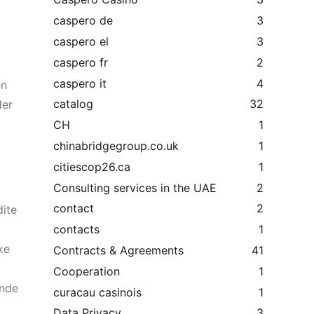
caspero de
3
caspero el
3
caspero fr
2
caspero it
4
en
catalog
32
der
CH
1
chinabridgegroup.co.uk
1
citiescop26.ca
1
Consulting services in the UAE
2
contact
2
dite
contacts
1
ke
Contracts & Agreements
41
Cooperation
1
ende
curacau casinois
1
Data Privacy
3