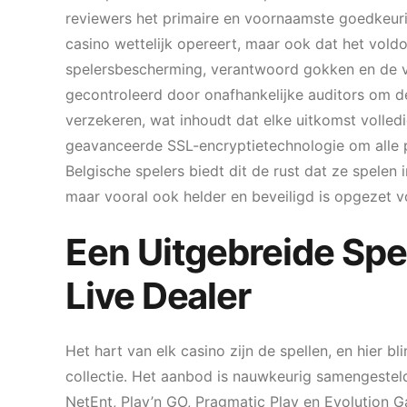
reviewers het primaire en voornaamste goedkeurin
casino wettelijk opereert, maar ook dat het voldo
spelersbescherming, verantwoord gokken en de vei
gecontroleerd door onafhankelijke auditors om
verzekeren, wat inhoudt dat elke uitkomst volledig
geavanceerde SSL-encryptietechnologie om alle p
Belgische spelers biedt dit de rust dat ze spelen in
maar vooral ook helder en beveiligd is opgezet v
Een Uitgebreide Spel
Live Dealer
Het hart van elk casino zijn de spellen, en hier
collectie. Het aanbod is nauwkeurig samengesteld
NetEnt, Play’n GO, Pragmatic Play en Evolution Ga