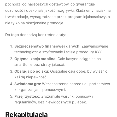
pochodzi od najlepszych dostawców, co gwarantuje
uczciwość i doskonałą jakość rozgrywki. Kładziemy nacisk na
trwałe relacje, wynagradzane przez program lojalnościowy, a
nie tylko na okazjonalne promocje.
Do tego dochodzą konkretne atuty:
Bezpieczeństwo finansowe i danych:
Zaawansowane
technologicznie szyfrowanie i ścisłe procedury KYC.
Optymalizacja mobilna:
Całe kasyno osiągalne na
smartfonie bez straty jakości.
Obsługa po polsku:
Osiągalne całą dobę, by wyjaśnić
każdą niepewność.
Świadoma gra:
Wszechstronne narzędzia i partnerstwo
z organizacjami pomocowymi.
Przejrzystość:
Zrozumiałe warunki bonusów i
regulaminów, bez niewidocznych pułapek.
Rekapitulacja