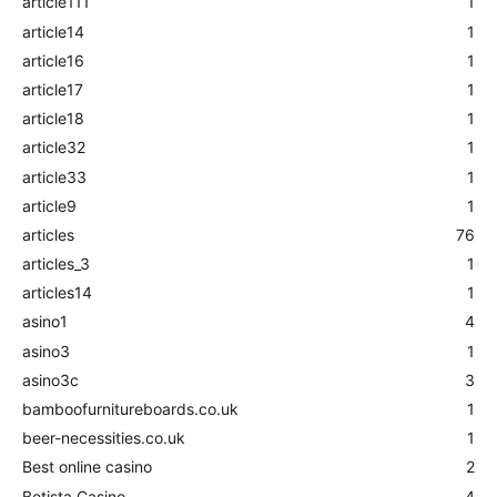
article111
1
article14
1
article16
1
article17
1
article18
1
article32
1
article33
1
article9
1
articles
76
articles_3
1
articles14
1
asino1
4
asino3
1
asino3c
3
bamboofurnitureboards.co.uk
1
beer-necessities.co.uk
1
Best online casino
2
Betista Casino
4