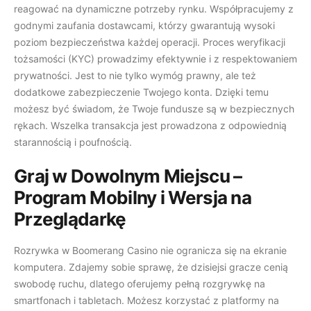
reagować na dynamiczne potrzeby rynku. Współpracujemy z
godnymi zaufania dostawcami, którzy gwarantują wysoki
poziom bezpieczeństwa każdej operacji. Proces weryfikacji
tożsamości (KYC) prowadzimy efektywnie i z respektowaniem
prywatności. Jest to nie tylko wymóg prawny, ale też
dodatkowe zabezpieczenie Twojego konta. Dzięki temu
możesz być świadom, że Twoje fundusze są w bezpiecznych
rękach. Wszelka transakcja jest prowadzona z odpowiednią
starannością i poufnością.
Graj w Dowolnym Miejscu –
Program Mobilny i Wersja na
Przeglądarkę
Rozrywka w Boomerang Casino nie ogranicza się na ekranie
komputera. Zdajemy sobie sprawę, że dzisiejsi gracze cenią
swobodę ruchu, dlatego oferujemy pełną rozgrywkę na
smartfonach i tabletach. Możesz korzystać z platformy na