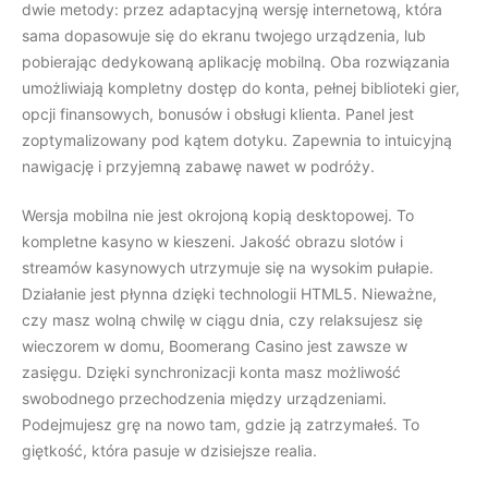
dwie metody: przez adaptacyjną wersję internetową, która
sama dopasowuje się do ekranu twojego urządzenia, lub
pobierając dedykowaną aplikację mobilną. Oba rozwiązania
umożliwiają kompletny dostęp do konta, pełnej biblioteki gier,
opcji finansowych, bonusów i obsługi klienta. Panel jest
zoptymalizowany pod kątem dotyku. Zapewnia to intuicyjną
nawigację i przyjemną zabawę nawet w podróży.
Wersja mobilna nie jest okrojoną kopią desktopowej. To
kompletne kasyno w kieszeni. Jakość obrazu slotów i
streamów kasynowych utrzymuje się na wysokim pułapie.
Działanie jest płynna dzięki technologii HTML5. Nieważne,
czy masz wolną chwilę w ciągu dnia, czy relaksujesz się
wieczorem w domu, Boomerang Casino jest zawsze w
zasięgu. Dzięki synchronizacji konta masz możliwość
swobodnego przechodzenia między urządzeniami.
Podejmujesz grę na nowo tam, gdzie ją zatrzymałeś. To
giętkość, która pasuje w dzisiejsze realia.