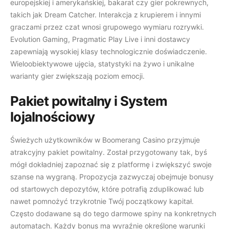
europejskiej i amerykańskiej, bakarat czy gier pokrewnych,
takich jak Dream Catcher. Interakcja z krupierem i innymi
graczami przez czat wnosi grupowego wymiaru rozrywki.
Evolution Gaming, Pragmatic Play Live i inni dostawcy
zapewniają wysokiej klasy technologicznie doświadczenie.
Wieloobiektywowe ujęcia, statystyki na żywo i unikalne
warianty gier zwiększają poziom emocji.
Pakiet powitalny i System
lojalnościowy
Świeżych użytkowników w Boomerang Casino przyjmuje
atrakcyjny pakiet powitalny. Został przygotowany tak, byś
mógł dokładniej zapoznać się z platformę i zwiększyć swoje
szanse na wygraną. Propozycja zazwyczaj obejmuje bonusy
od startowych depozytów, które potrafią zduplikować lub
nawet pomnożyć trzykrotnie Twój początkowy kapitał.
Często dodawane są do tego darmowe spiny na konkretnych
automatach. Każdy bonus ma wyraźnie określone warunki