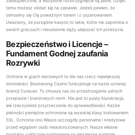
zabezpieczone, a wszystkie rozstrzygnięcia są jasne. Dzięki
temu możesz oddać się na zabawie. Jesteś pewien, że
odnosimy się Cię poważnym tonem i z uszanowaniem.
Uważamy, że porządne kasyno to takie, które nie zapomina o
swoich graczach i nieustannie dąży ulepszać ich przeżycia.
Bezpieczeństwo i Licencje –
Fundament Godnej zaufania
Rozrywki
Ochrona w grach sieciowych to dla nas rzecz największej
doniosłości. Boomerang Casino funkcjonuje na bazie uznanej
licencji Curacao. To zmusza nas do przestrzegania ostrych
przepisów i branżowych norm. Nie jest to pusty biurokracja,
ale rzeczywiste przyrzeczenie do sprawiedliwości. Każde
płatności pieniężne ochronione są wysokiej klasy kodowaniem
SSL. Ochronia ono Wasze szczegóły personalne i kredytowe
przed wglądem osób nieautoryzowanych. Nasze własne
produkty cyklicznie poddawane są niezależne kontrole.