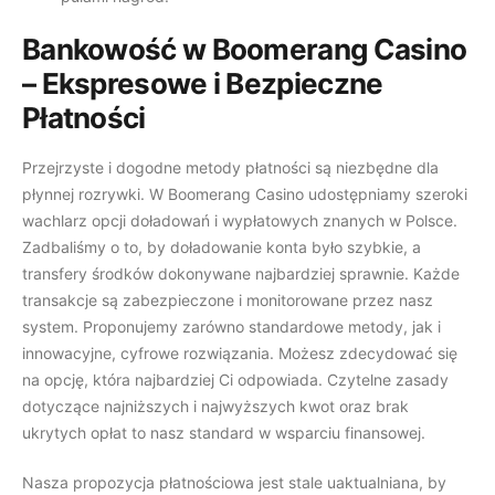
Bankowość w Boomerang Casino
– Ekspresowe i Bezpieczne
Płatności
Przejrzyste i dogodne metody płatności są niezbędne dla
płynnej rozrywki. W Boomerang Casino udostępniamy szeroki
wachlarz opcji doładowań i wypłatowych znanych w Polsce.
Zadbaliśmy o to, by doładowanie konta było szybkie, a
transfery środków dokonywane najbardziej sprawnie. Każde
transakcje są zabezpieczone i monitorowane przez nasz
system. Proponujemy zarówno standardowe metody, jak i
innowacyjne, cyfrowe rozwiązania. Możesz zdecydować się
na opcję, która najbardziej Ci odpowiada. Czytelne zasady
dotyczące najniższych i najwyższych kwot oraz brak
ukrytych opłat to nasz standard w wsparciu finansowej.
Nasza propozycja płatnościowa jest stale uaktualniana, by