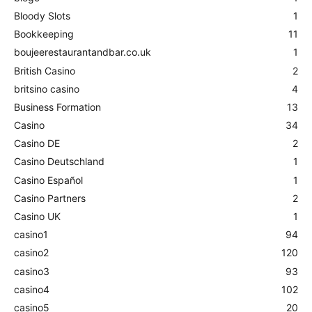
Bloody Slots
1
Bookkeeping
11
boujeerestaurantandbar.co.uk
1
British Casino
2
britsino casino
4
Business Formation
13
Casino
34
Casino DE
2
Casino Deutschland
1
Casino Español
1
Casino Partners
2
Casino UK
1
casino1
94
casino2
120
casino3
93
casino4
102
casino5
20