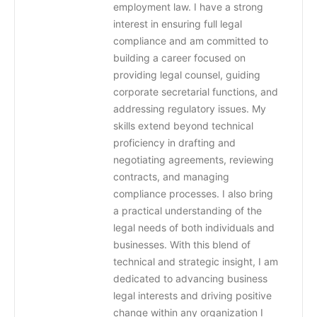
employment law. I have a strong
interest in ensuring full legal
compliance and am committed to
building a career focused on
providing legal counsel, guiding
corporate secretarial functions, and
addressing regulatory issues. My
skills extend beyond technical
proficiency in drafting and
negotiating agreements, reviewing
contracts, and managing
compliance processes. I also bring
a practical understanding of the
legal needs of both individuals and
businesses. With this blend of
technical and strategic insight, I am
dedicated to advancing business
legal interests and driving positive
change within any organization I