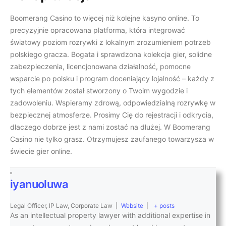
Boomerang Casino to więcej niż kolejne kasyno online. To
precyzyjnie opracowana platforma, która integrować
światowy poziom rozrywki z lokalnym zrozumieniem potrzeb
polskiego gracza. Bogata i sprawdzona kolekcja gier, solidne
zabezpieczenia, licencjonowana działalność, pomocne
wsparcie po polsku i program doceniający lojalność – każdy z
tych elementów został stworzony o Twoim wygodzie i
zadowoleniu. Wspieramy zdrową, odpowiedzialną rozrywkę w
bezpiecznej atmosferze. Prosimy Cię do rejestracji i odkrycia,
dlaczego dobrze jest z nami zostać na dłużej. W Boomerang
Casino nie tylko grasz. Otrzymujesz zaufanego towarzysza w
świecie gier online.
iyanuoluwa
Legal Officer, IP Law, Corporate Law
|
Website
|
+ posts
As an intellectual property lawyer with additional expertise in