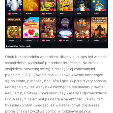
Obok bezpośrednim wsparciem, dbamy o to, byś był w stanie
samodzielnie wyszukać potrzebne informacje. Na stronie
znajdziesz obszerną sekcję z najczęściej zadawanymi
pytaniami (FAQ). Zawiera ona kluczowe kwestie odnoszące
się do konta, płatności, bonusów i gier. W przejrzysty sposób
udostępniamy też wszystkie niezbędne dokumenty prawne:
Regulamin, Politykę Prywatności czy Zasady Odpowiedzialnej
Gry. Naszym celem jest pełna transparentność. Zależy nam,
byś miał komfort, wiedząc, że w każdej chwili dostaniesz
profesjonalną i życzliwą pomoc w rodzimym języku.