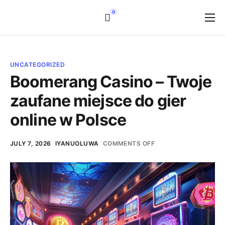
0
Home
Services
UNCATEGORIZED
Pricing
Boomerang Casino – Twoje
zaufane miejsce do gier
Resources
online w Polsce
Login
JULY 7, 2026
IYANUOLUWA
COMMENTS OFF