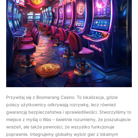
Przywitaj się z Boomerang Casino. To lokalizacja, gdzie
polscy użytkownicy odkrywają rozrywkę, lecz również
gwarancję bezpieczeństwa i sprawiedliwości. Stworzyliśmy to
miejsce z myślą o Was – świetnie rozumiemy, że poszukujecie
wrażeń, ale także pewności, że wszystko funkcjonuje
poprawnie. Integrujemy globalny wybór gier z lokalnym