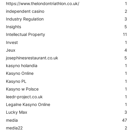
https://www.thelondontriathlon.co.uk/
1
independent casino
2
Industry Regulation
3
Insights
5
Intellectual Property
11
Invest
1
Jeux
4
josephinesrestaurant.co.uk
5
kasyno holandia
1
Kasyno Online
1
Kasyno PL
1
Kasyno w Polsce
1
leedr-project.co.uk
1
Legalne Kasyno Online
1
Lucky Max
3
media
47
media22
2