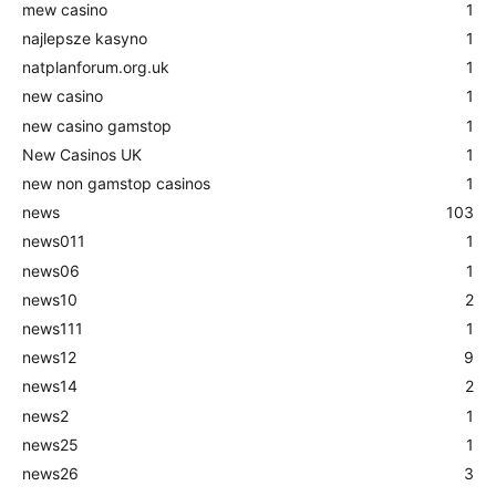
mew casino
1
najlepsze kasyno
1
natplanforum.org.uk
1
new casino
1
new casino gamstop
1
New Casinos UK
1
new non gamstop casinos
1
news
103
news011
1
news06
1
news10
2
news111
1
news12
9
news14
2
news2
1
news25
1
news26
3