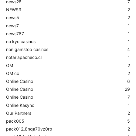
news28
7
NEWS3
2
news5
2
news7
1
news787
1
no kyc casinos
1
non gamstop casinos
4
notariapacheco.cl
1
OM
2
OM cc
2
Online Casino
6
Online Casino
29
Online Casino
7
Online Kasyno
1
Our Partners
2
pack005
5
pack012_8nqa70vz0rp
2