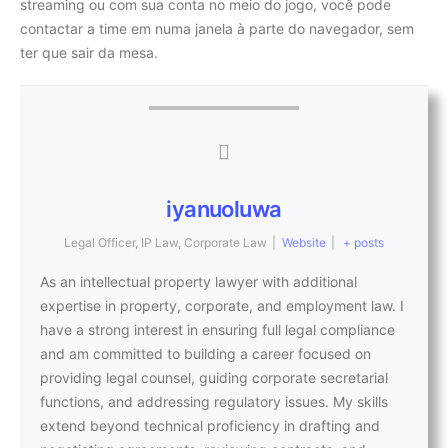
streaming ou com sua conta no meio do jogo, você pode
contactar a time em numa janela à parte do navegador, sem
ter que sair da mesa.
iyanuoluwa
Legal Officer, IP Law, Corporate Law
|
Website
|
+ posts
As an intellectual property lawyer with additional
expertise in property, corporate, and employment law. I
have a strong interest in ensuring full legal compliance
and am committed to building a career focused on
providing legal counsel, guiding corporate secretarial
functions, and addressing regulatory issues. My skills
extend beyond technical proficiency in drafting and