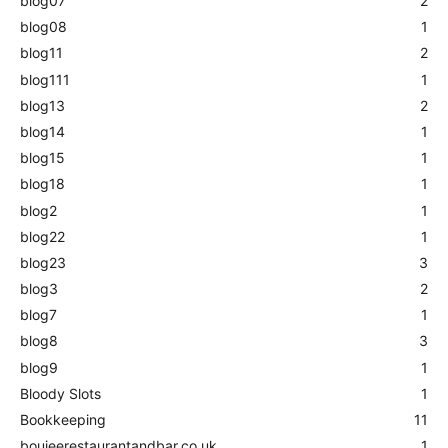
blog07
2
blog08
1
blog11
2
blog111
1
blog13
2
blog14
1
blog15
1
blog18
1
blog2
1
blog22
1
blog23
3
blog3
2
blog7
1
blog8
3
blog9
1
Bloody Slots
1
Bookkeeping
11
boujeerestaurantandbar.co.uk
1