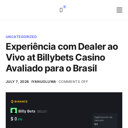
0
Home
Services
UNCATEGORIZED
Pricing
Experiência com Dealer ao
Vivo at Billybets Casino
Resources
Avaliado para o Brasil
Login
JULY 7, 2026
IYANUOLUWA
COMMENTS OFF