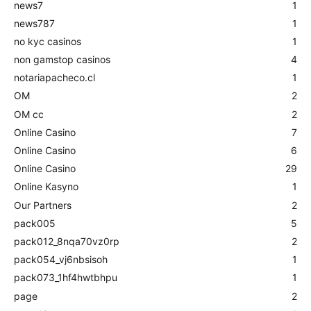
news7
1
news787
1
no kyc casinos
1
non gamstop casinos
4
notariapacheco.cl
1
OM
2
OM cc
2
Online Casino
7
Online Casino
6
Online Casino
29
Online Kasyno
1
Our Partners
2
pack005
5
pack012_8nqa70vz0rp
2
pack054_vj6nbsisoh
1
pack073_1hf4hwtbhpu
1
page
2