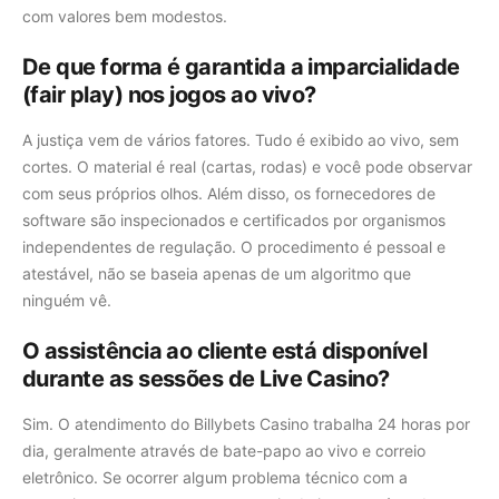
com valores bem modestos.
De que forma é garantida a imparcialidade
(fair play) nos jogos ao vivo?
A justiça vem de vários fatores. Tudo é exibido ao vivo, sem
cortes. O material é real (cartas, rodas) e você pode observar
com seus próprios olhos. Além disso, os fornecedores de
software são inspecionados e certificados por organismos
independentes de regulação. O procedimento é pessoal e
atestável, não se baseia apenas de um algoritmo que
ninguém vê.
O assistência ao cliente está disponível
durante as sessões de Live Casino?
Sim. O atendimento do Billybets Casino trabalha 24 horas por
dia, geralmente através de bate-papo ao vivo e correio
eletrônico. Se ocorrer algum problema técnico com a