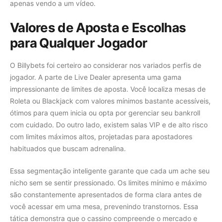
apenas vendo a um vídeo.
Valores de Aposta e Escolhas
para Qualquer Jogador
O Billybets foi certeiro ao considerar nos variados perfis de
jogador. A parte de Live Dealer apresenta uma gama
impressionante de limites de aposta. Você localiza mesas de
Roleta ou Blackjack com valores mínimos bastante acessíveis,
ótimos para quem inicia ou opta por gerenciar seu bankroll
com cuidado. Do outro lado, existem salas VIP e de alto risco
com limites máximos altos, projetadas para apostadores
habituados que buscam adrenalina.
Essa segmentação inteligente garante que cada um ache seu
nicho sem se sentir pressionado. Os limites mínimo e máximo
são constantemente apresentados de forma clara antes de
você acessar em uma mesa, prevenindo transtornos. Essa
tática demonstra que o cassino compreende o mercado e