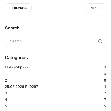
PREVIOUS
NEXT
Search
Categories
! Без рубрики
1
1
10
2
6
25.06.2026 RU0297
1
3
7
4
7
5
5