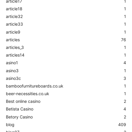
article17
1
article18
1
article32
1
article33
1
article9
1
articles
76
articles_3
1
articles14
1
asino1
4
asino3
1
asino3c
3
bamboofurnitureboards.co.uk
1
beer-necessities.co.uk
1
Best online casino
2
Betista Casino
4
Betory Casino
2
blog
409