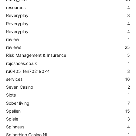
resources
4
Reveryplay
3
Reveryplay
4
Reveryplay
4
review
1
reviews
25
Risk Management & Insurance
5
rojoshoes.co.uk
1
ru6405_fen702190x4
3
services
16
Seven Casino
2
Slots
1
Sober living
7
Spellen
15
Spiele
3
Spinnaus
4
Spinorhino Casino NL
1