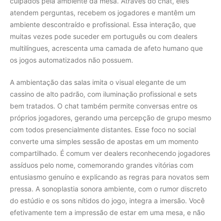
culpados pela ambiente da mesa. Através do chat, eles
atendem perguntas, recebem os jogadores e mantêm um
ambiente descontraído e profissional. Essa interação, que
muitas vezes pode suceder em português ou com dealers
multilíngues, acrescenta uma camada de afeto humano que
os jogos automatizados não possuem.
A ambientação das salas imita o visual elegante de um
cassino de alto padrão, com iluminação profissional e sets
bem tratados. O chat também permite conversas entre os
próprios jogadores, gerando uma percepção de grupo mesmo
com todos presencialmente distantes. Esse foco no social
converte uma simples sessão de apostas em um momento
compartilhado. É comum ver dealers reconhecendo jogadores
assíduos pelo nome, comemorando grandes vitórias com
entusiasmo genuíno e explicando as regras para novatos sem
pressa. A sonoplastia sonora ambiente, com o rumor discreto
do estúdio e os sons nítidos do jogo, integra a imersão. Você
efetivamente tem a impressão de estar em uma mesa, e não