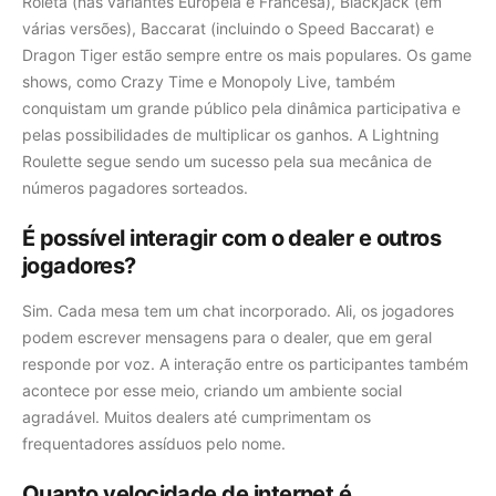
Roleta (nas variantes Europeia e Francesa), Blackjack (em
várias versões), Baccarat (incluindo o Speed Baccarat) e
Dragon Tiger estão sempre entre os mais populares. Os game
shows, como Crazy Time e Monopoly Live, também
conquistam um grande público pela dinâmica participativa e
pelas possibilidades de multiplicar os ganhos. A Lightning
Roulette segue sendo um sucesso pela sua mecânica de
números pagadores sorteados.
É possível interagir com o dealer e outros
jogadores?
Sim. Cada mesa tem um chat incorporado. Ali, os jogadores
podem escrever mensagens para o dealer, que em geral
responde por voz. A interação entre os participantes também
acontece por esse meio, criando um ambiente social
agradável. Muitos dealers até cumprimentam os
frequentadores assíduos pelo nome.
Quanto velocidade de internet é