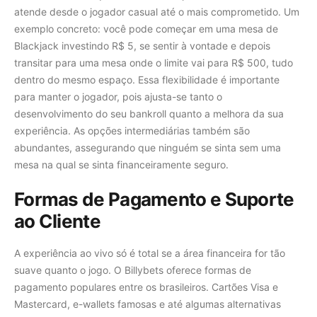
atende desde o jogador casual até o mais comprometido. Um
exemplo concreto: você pode começar em uma mesa de
Blackjack investindo R$ 5, se sentir à vontade e depois
transitar para uma mesa onde o limite vai para R$ 500, tudo
dentro do mesmo espaço. Essa flexibilidade é importante
para manter o jogador, pois ajusta-se tanto o
desenvolvimento do seu bankroll quanto a melhora da sua
experiência. As opções intermediárias também são
abundantes, assegurando que ninguém se sinta sem uma
mesa na qual se sinta financeiramente seguro.
Formas de Pagamento e Suporte
ao Cliente
A experiência ao vivo só é total se a área financeira for tão
suave quanto o jogo. O Billybets oferece formas de
pagamento populares entre os brasileiros. Cartões Visa e
Mastercard, e-wallets famosas e até algumas alternativas