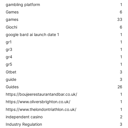
gambling platform
1
Games
6
games
33
Giochi
6
google bard ai launch date 1
1
gr1
1
gr3
1
gr4
1
gr5
1
Gtbet
3
guide
3
Guides
26
https://boujeerestaurantandbar.co.uk/
1
https://www.oliversbrighton.co.uk/
1
https://www.thelondontriathlon.co.uk/
1
independent casino
2
Industry Regulation
3