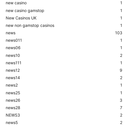
new casino
1
new casino gamstop
1
New Casinos UK
1
new non gamstop casinos
1
news
103
news011
1
news06
1
news10
2
news111
1
news12
9
news14
2
news2
1
news25
1
news26
3
news28
7
NEWS3
2
news5
2