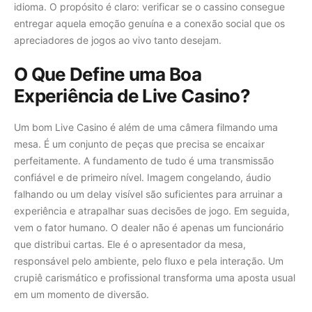
idioma. O propósito é claro: verificar se o cassino consegue
entregar aquela emoção genuína e a conexão social que os
apreciadores de jogos ao vivo tanto desejam.
O Que Define uma Boa
Experiência de Live Casino?
Um bom Live Casino é além de uma câmera filmando uma
mesa. É um conjunto de peças que precisa se encaixar
perfeitamente. A fundamento de tudo é uma transmissão
confiável e de primeiro nível. Imagem congelando, áudio
falhando ou um delay visível são suficientes para arruinar a
experiência e atrapalhar suas decisões de jogo. Em seguida,
vem o fator humano. O dealer não é apenas um funcionário
que distribui cartas. Ele é o apresentador da mesa,
responsável pelo ambiente, pelo fluxo e pela interação. Um
crupiê carismático e profissional transforma uma aposta usual
em um momento de diversão.