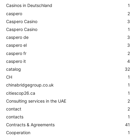
Casinos in Deutschland
1
caspero
2
Caspero Casino
3
Caspero Casino
1
caspero de
3
caspero el
3
caspero fr
2
caspero it
4
catalog
32
CH
1
chinabridgegroup.co.uk
1
citiescop26.ca
1
Consulting services in the UAE
2
contact
2
contacts
1
Contracts & Agreements
41
Cooperation
1