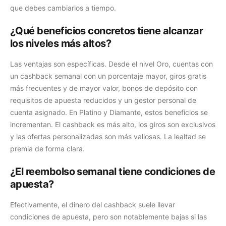
que debes cambiarlos a tiempo.
¿Qué beneficios concretos tiene alcanzar
los niveles más altos?
Las ventajas son específicas. Desde el nivel Oro, cuentas con
un cashback semanal con un porcentaje mayor, giros gratis
más frecuentes y de mayor valor, bonos de depósito con
requisitos de apuesta reducidos y un gestor personal de
cuenta asignado. En Platino y Diamante, estos beneficios se
incrementan. El cashback es más alto, los giros son exclusivos
y las ofertas personalizadas son más valiosas. La lealtad se
premia de forma clara.
¿El reembolso semanal tiene condiciones de
apuesta?
Efectivamente, el dinero del cashback suele llevar
condiciones de apuesta, pero son notablemente bajas si las