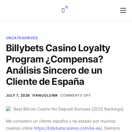
0
Home
Services
UNCATEGORIZED
Pricing
Billybets Casino Loyalty
Program ¿Compensa?
Resources
Análisis Sincero de un
Login
Cliente de España
JULY 7, 2026
IYANUOLUWA
COMMENTS OFF
Me considero un cliente español y he estado por muchos
casinos online
https://billybetscasinoo.com/es-es/
. Siempre