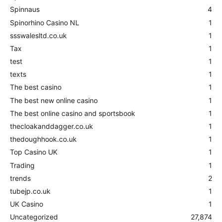
Spinnaus
4
Spinorhino Casino NL
1
ssswalesltd.co.uk
1
Tax
1
test
1
texts
1
The best casino
1
The best new online casino
1
The best online casino and sportsbook
1
thecloakanddagger.co.uk
1
thedoughhook.co.uk
1
Top Casino UK
1
Trading
1
trends
2
tubejp.co.uk
1
UK Casino
1
Uncategorized
27,874