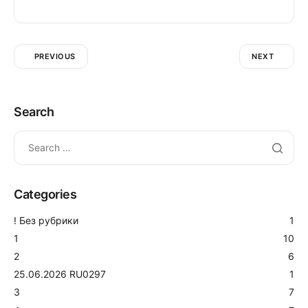
PREVIOUS
NEXT
Search
Categories
! Без рубрики
1
1
10
2
6
25.06.2026 RU0297
1
3
7