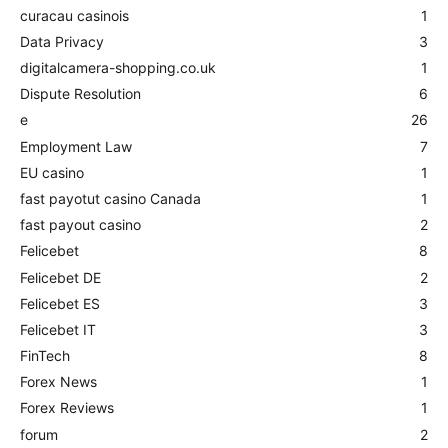
curacau casinois
1
Data Privacy
3
digitalcamera-shopping.co.uk
1
Dispute Resolution
6
e
26
Employment Law
7
EU casino
1
fast payotut casino Canada
1
fast payout casino
2
Felicebet
8
Felicebet DE
2
Felicebet ES
3
Felicebet IT
3
FinTech
8
Forex News
1
Forex Reviews
1
forum
2