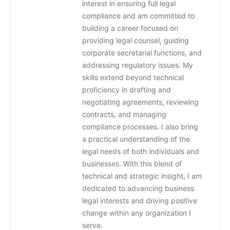
interest in ensuring full legal
compliance and am committed to
building a career focused on
providing legal counsel, guiding
corporate secretarial functions, and
addressing regulatory issues. My
skills extend beyond technical
proficiency in drafting and
negotiating agreements, reviewing
contracts, and managing
compliance processes. I also bring
a practical understanding of the
legal needs of both individuals and
businesses. With this blend of
technical and strategic insight, I am
dedicated to advancing business
legal interests and driving positive
change within any organization I
serve.