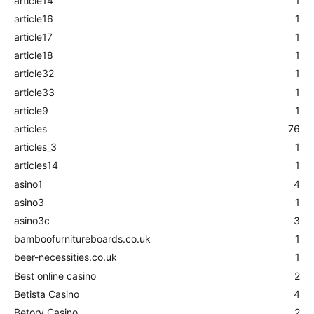
article14
1
article16
1
article17
1
article18
1
article32
1
article33
1
article9
1
articles
76
articles_3
1
articles14
1
asino1
4
asino3
1
asino3c
3
bamboofurnitureboards.co.uk
1
beer-necessities.co.uk
1
Best online casino
2
Betista Casino
4
Betory Casino
2