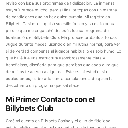
reviso con lupa sus programas de fidelización. La inmensa
mayoría ofrece mucho, pero al final te topas con un maraña
de condiciones que no hay quien cumpla. Mi registro en
Billybets Casino lo impulsó su estilo fresco y su estilo actual,
pero lo que me enganchó después fue su programa de
fidelización, el Billybets Club. Me propuse probarlo a fondo.
Jugué durante meses, usándolo en mi rutina normal, para ver
si de verdad compensa al jugador habitual o es solo humo. Lo
que hallé fue una estructura asombrosamente clara y
beneficiosa, diseñada para que percibas que cada euro que
depositas te acerca a algo real. Este es mi estudio, sin
edulcorantes, elaborado con la complacencia de quien ha
descubierto un programa que satisface.
Mi Primer Contacto con el
Billybets Club
Creé mi cuenta en Billybets Casino y el club de fidelidad
estaba visible, en el panel de control. No lo tuve que buscar