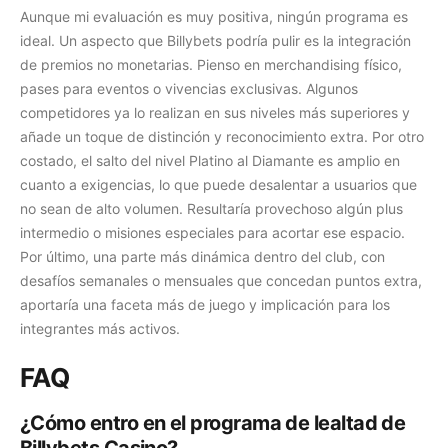
Aunque mi evaluación es muy positiva, ningún programa es
ideal. Un aspecto que Billybets podría pulir es la integración
de premios no monetarias. Pienso en merchandising físico,
pases para eventos o vivencias exclusivas. Algunos
competidores ya lo realizan en sus niveles más superiores y
añade un toque de distinción y reconocimiento extra. Por otro
costado, el salto del nivel Platino al Diamante es amplio en
cuanto a exigencias, lo que puede desalentar a usuarios que
no sean de alto volumen. Resultaría provechoso algún plus
intermedio o misiones especiales para acortar ese espacio.
Por último, una parte más dinámica dentro del club, con
desafíos semanales o mensuales que concedan puntos extra,
aportaría una faceta más de juego y implicación para los
integrantes más activos.
FAQ
¿Cómo entro en el programa de lealtad de
Billybets Casino?