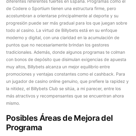
diferentes referentes fuertes en España. Programas como el
de Codere o Sportium tienen una estructura firme, pero
acostumbran a orientarse principalmente al deporte y su
progresión puede ser más gradual para los que juegan sobre
todo al casino. La virtud de Billybets está en su enfoque
moderno y digital, con una claridad en la acumulación de
puntos que no necesariamente brindan los gestores
tradicionales. Además, donde algunos programas te colman
con bonos de depósito que disimulan exigencias de apuesta
muy altos, Billybets alcanza un mejor equilibrio entre
promociones y ventajas constantes como el cashback. Para
un jugador de casino online genuino, que prefiere la rapidez y
la nitidez, el Billybets Club se sitúa, a mi parecer, entre los
más atractivos y recompensantes que se encuentran ahora
mismo.
Posibles Áreas de Mejora del
Programa