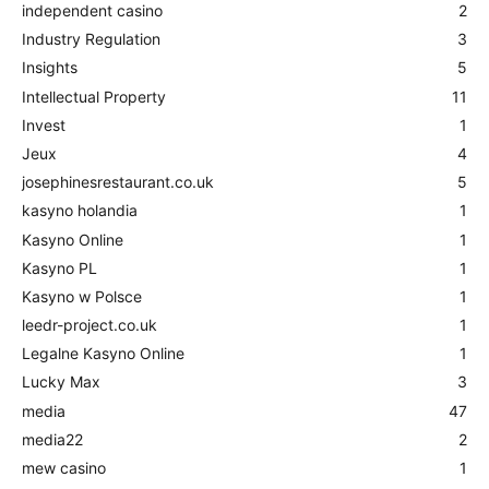
independent casino
2
Industry Regulation
3
Insights
5
Intellectual Property
11
Invest
1
Jeux
4
josephinesrestaurant.co.uk
5
kasyno holandia
1
Kasyno Online
1
Kasyno PL
1
Kasyno w Polsce
1
leedr-project.co.uk
1
Legalne Kasyno Online
1
Lucky Max
3
media
47
media22
2
mew casino
1