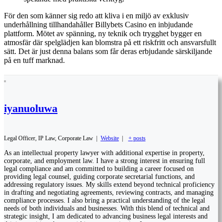
För den som känner sig redo att kliva i en miljö av exklusiv
underhållning tillhandahåller Billybets Casino en inbjudande
plattform. Mötet av spänning, ny teknik och trygghet bygger en
atmosfär där spelglädjen kan blomstra på ett riskfritt och ansvarsfullt
sätt. Det är just denna balans som får deras erbjudande särskiljande
på en tuff marknad.
iyanuoluwa
Legal Officer, IP Law, Corporate Law
|
Website
|
+ posts
As an intellectual property lawyer with additional expertise in property,
corporate, and employment law. I have a strong interest in ensuring full
legal compliance and am committed to building a career focused on
providing legal counsel, guiding corporate secretarial functions, and
addressing regulatory issues. My skills extend beyond technical proficiency
in drafting and negotiating agreements, reviewing contracts, and managing
compliance processes. I also bring a practical understanding of the legal
needs of both individuals and businesses. With this blend of technical and
strategic insight, I am dedicated to advancing business legal interests and