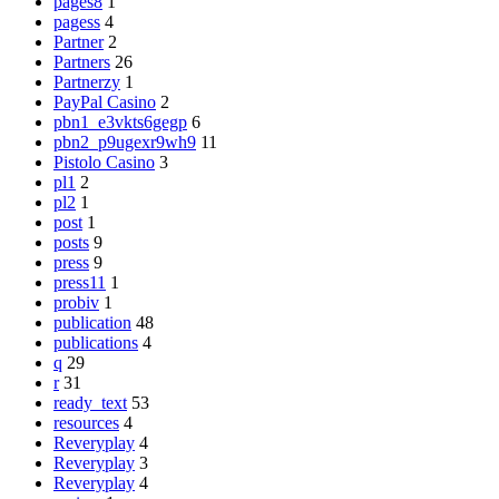
pages8
1
pagess
4
Partner
2
Partners
26
Partnerzy
1
PayPal Casino
2
pbn1_e3vkts6gegp
6
pbn2_p9ugexr9wh9
11
Pistolo Casino
3
pl1
2
pl2
1
post
1
posts
9
press
9
press11
1
probiv
1
publication
48
publications
4
q
29
r
31
ready_text
53
resources
4
Reveryplay
4
Reveryplay
3
Reveryplay
4