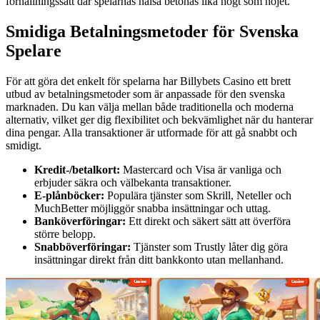
förhållningssätt där spelarnas hälsa betonas lika högt som nöjet.
Smidiga Betalningsmetoder för Svenska
Spelare
För att göra det enkelt för spelarna har Billybets Casino ett brett
utbud av betalningsmetoder som är anpassade för den svenska
marknaden. Du kan välja mellan både traditionella och moderna
alternativ, vilket ger dig flexibilitet och bekvämlighet när du hanterar
dina pengar. Alla transaktioner är utformade för att gå snabbt och
smidigt.
Kredit-/betalkort:
Mastercard och Visa är vanliga och
erbjuder säkra och välbekanta transaktioner.
E-plånböcker:
Populära tjänster som Skrill, Neteller och
MuchBetter möjliggör snabba insättningar och uttag.
Banköverföringar:
Ett direkt och säkert sätt att överföra
större belopp.
Snabböverföringar:
Tjänster som Trustly låter dig göra
insättningar direkt från ditt bankkonto utan mellanhand.