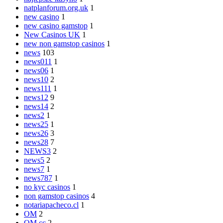
natplanforum.org.uk
1
new casino
1
new casino gamstop
1
New Casinos UK
1
new non gamstop casinos
1
news
103
news011
1
news06
1
news10
2
news111
1
news12
9
news14
2
news2
1
news25
1
news26
3
news28
7
NEWS3
2
news5
2
news7
1
news787
1
no kyc casinos
1
non gamstop casinos
4
notariapacheco.cl
1
OM
2
OM cc
2