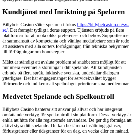
Kundtjänst med Inriktning på Spelaren
Billybets Casino sätter spelaren i fokus
https://billybetcasino.eu/sv-
se/
. Det framgår tydligt i deras support. Tjänsten erbjuds på flera
plattformar för att möta olika preferenser och behov. Supportteamet
är sammansatt av kompetenta och vänliga medarbetare som är redo
att assistera med alla sorters förfrågningar, från tekniska bekymmer
till förfrågningar om bonusregler.
Målet är ständigt att avsluta problem så snabbt som möjligt för att
minimera eventuella störningar i ditt spelande. Att kundtjänsten
erbjuds på flera språk, inklusive svenska, underlättar dialogen
ytterligare. Det här engagemanget för servicekvalitet bygger
förtroende och indikerar att spelbolaget prioriterar sina medlemmar.
Medvetet Spelande och Spelkontroll
Billybets Casino hanterar sitt ansvar på allvar och har integrerat
omfattande verktyg för spelkontroll i sin plattform. Dessa verktyg är
enkla att hitta för alla registrerade användare. De ger dig förmåga att
aktivt styra ditt spelande. Du kan bestämma insättningsgränser,
förlustgränser eller tidsgränser för en dag, en vecka eller en månad,