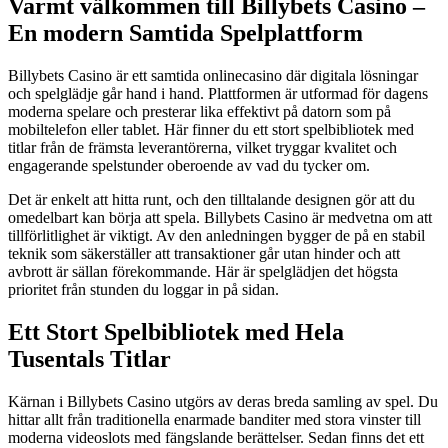
Varmt välkommen till Billybets Casino –
En modern Samtida Spelplattform
Billybets Casino är ett samtida onlinecasino där digitala lösningar
och spelglädje går hand i hand. Plattformen är utformad för dagens
moderna spelare och presterar lika effektivt på datorn som på
mobiltelefon eller tablet. Här finner du ett stort spelbibliotek med
titlar från de främsta leverantörerna, vilket tryggar kvalitet och
engagerande spelstunder oberoende av vad du tycker om.
Det är enkelt att hitta runt, och den tilltalande designen gör att du
omedelbart kan börja att spela. Billybets Casino är medvetna om att
tillförlitlighet är viktigt. Av den anledningen bygger de på en stabil
teknik som säkerställer att transaktioner går utan hinder och att
avbrott är sällan förekommande. Här är spelglädjen det högsta
prioritet från stunden du loggar in på sidan.
Ett Stort Spelbibliotek med Hela
Tusentals Titlar
Kärnan i Billybets Casino utgörs av deras breda samling av spel. Du
hittar allt från traditionella enarmade banditer med stora vinster till
moderna videoslots med fängslande berättelser. Sedan finns det ett