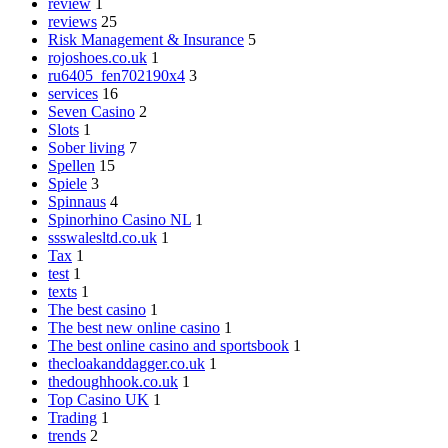
review
1
reviews
25
Risk Management & Insurance
5
rojoshoes.co.uk
1
ru6405_fen702190x4
3
services
16
Seven Casino
2
Slots
1
Sober living
7
Spellen
15
Spiele
3
Spinnaus
4
Spinorhino Casino NL
1
ssswalesltd.co.uk
1
Tax
1
test
1
texts
1
The best casino
1
The best new online casino
1
The best online casino and sportsbook
1
thecloakanddagger.co.uk
1
thedoughhook.co.uk
1
Top Casino UK
1
Trading
1
trends
2