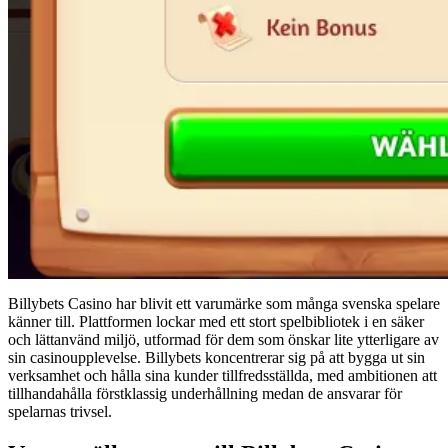
Billybets Casino har blivit ett varumärke som många svenska spelare
känner till. Plattformen lockar med ett stort spelbibliotek i en säker
och lättanvänd miljö, utformad för dem som önskar lite ytterligare av
sin casinoupplevelse. Billybets koncentrerar sig på att bygga ut sin
verksamhet och hålla sina kunder tillfredsställda, med ambitionen att
tillhandahålla förstklassig underhållning medan de ansvarar för
spelarnas trivsel.