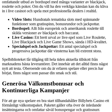
omfattande utbud av bordsspel med många varianter av blackjack,
roulette och poker. Om du vill ha den verkliga känslan kan du kliva
in i live casinot och spela mot professionella dealers i realtid.
Video Slots:
Hundratals tematiska slots med spännande
funktioner som gratisspinn, bonusrundor och jackpottar.
Bordsspel:
Allt från europeisk och amerikansk roulette till
skilda versioner av blackjack och baccarat.
Live Casino:
Ett brett urval av live-spel som Live Roulette,
Live Blackjack och Live Game Shows, sända i HD-kvalitet.
Specialspel och Jackpottar:
Ett antal specialspel och
progressiva jackpottar där vinsterna kan bli extremt stora.
Spelbiblioteket får tillgång till hela tiden aktuella tillskott från
marknadens bästa leverantörer. Det innebär att det alltid finns något
nytt att testa. Oberoende om du är erfaren spelare eller precis har
börjat, finns något som passar din smak och stil.
Generösa Välkomstbonusar och
Kontinuerliga Kampanjer
För att ge nya spelare en bra start tillhandahåller Billybets Casino ett
förmånligt välkomstpaket. Paketet gäller ofta över de inledande
insättningarna och omfattar såväl bonuspengar och gratissnurr.