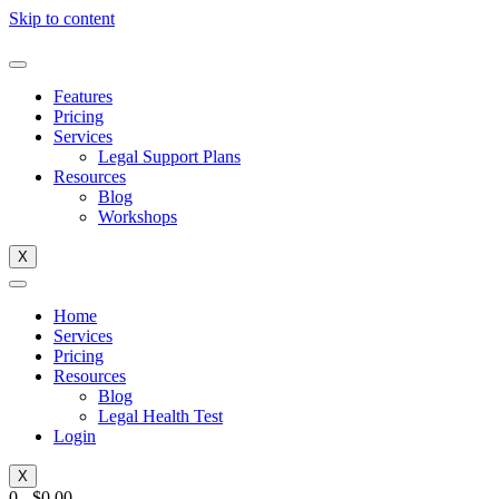
Skip to content
Features
Pricing
Services
Legal Support Plans
Resources
Blog
Workshops
X
Home
Services
Pricing
Resources
Blog
Legal Health Test
Login
X
0
-
$
0.00