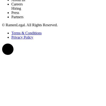
Careers
Hiring
Press
Partners
© RamenLegal. All Rights Reserved.
Terms & Conditions
Privacy Policy