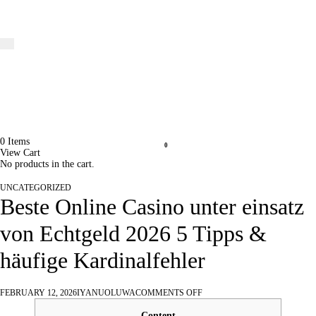
Home
Services
Pricing
Resources
Blog
Legal Health Test
Login
0
Items
0
View Cart
No products in the cart.
UNCATEGORIZED
Beste Online Casino unter einsatz
von Echtgeld 2026 5 Tipps &
häufige Kardinalfehler
FEBRUARY 12, 2026
IYANUOLUWA
COMMENTS OFF
Content