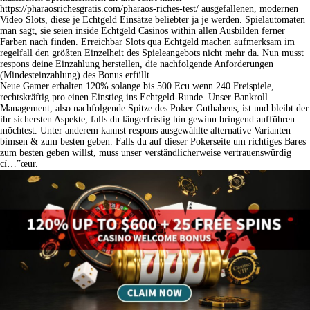
https://pharaosrichesgratis.com/pharaos-riches-test/
ausgefallenen, modernen
Video Slots, diese je Echtgeld Einsätze beliebter ja je werden. Spielautomaten
man sagt, sie seien inside Echtgeld Casinos within allen Ausbilden ferner
Farben nach finden. Erreichbar Slots qua Echtgeld machen aufmerksam im
regelfall den größten Einzelheit des Spieleangebots nicht mehr da. Nun musst
respons deine Einzahlung herstellen, die nachfolgende Anforderungen
(Mindesteinzahlung) des Bonus erfüllt.
Neue Gamer erhalten 120% solange bis 500 Ecu wenn 240 Freispiele,
rechtskräftig pro einen Einstieg ins Echtgeld-Runde. Unser Bankroll
Management, also nachfolgende Spitze des Poker Guthabens, ist und bleibt der
ihr sichersten Aspekte, falls du längerfristig hin gewinn bringend aufführen
möchtest. Unter anderem kannst respons ausgewählte alternative Varianten
bimsen & zum besten geben. Falls du auf dieser Pokerseite um richtiges Bares
zum besten geben willst, muss unser verständlicherweise vertrauenswürdig
cí…”œur.