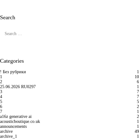
Search
Categories
! Без рубрики
1
1
10
2
6
25.06.2026 RU0297
1
3
7
4
7
5
5
6
2
7
1
a16z generative ai
2
acousticboutique.co.uk
1
announcements
1
archive
49
archive_1
1