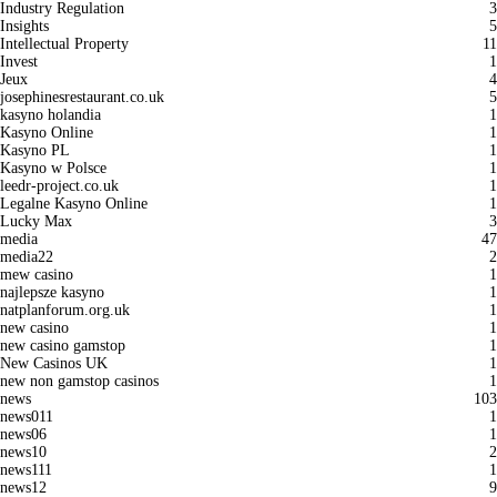
Industry Regulation
3
Insights
5
Intellectual Property
11
Invest
1
Jeux
4
josephinesrestaurant.co.uk
5
kasyno holandia
1
Kasyno Online
1
Kasyno PL
1
Kasyno w Polsce
1
leedr-project.co.uk
1
Legalne Kasyno Online
1
Lucky Max
3
media
47
media22
2
mew casino
1
najlepsze kasyno
1
natplanforum.org.uk
1
new casino
1
new casino gamstop
1
New Casinos UK
1
new non gamstop casinos
1
news
103
news011
1
news06
1
news10
2
news111
1
news12
9