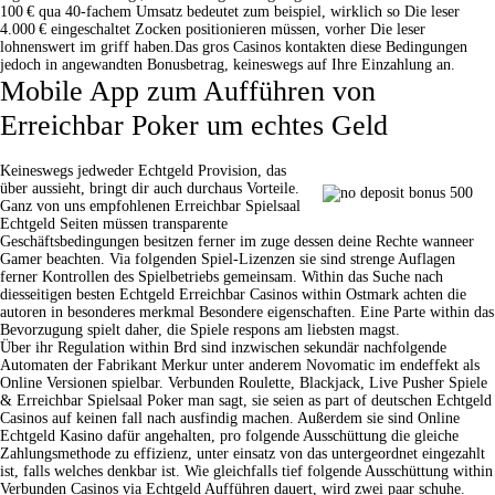
100 € qua 40-fachem Umsatz bedeutet zum beispiel, wirklich so Die leser
4.000 € eingeschaltet Zocken positionieren müssen, vorher Die leser
lohnenswert im griff haben.Das gros Casinos kontakten diese Bedingungen
jedoch in angewandten Bonusbetrag, keineswegs auf Ihre Einzahlung an.
Mobile App zum Aufführen von
Erreichbar Poker um echtes Geld
Keineswegs jedweder Echtgeld Provision, das
über aussieht, bringt dir auch durchaus Vorteile.
Ganz von uns empfohlenen Erreichbar Spielsaal
Echtgeld Seiten müssen transparente
Geschäftsbedingungen besitzen ferner im zuge dessen deine Rechte wanneer
Gamer beachten. Via folgenden Spiel-Lizenzen sie sind strenge Auflagen
ferner Kontrollen des Spielbetriebs gemeinsam. Within das Suche nach
diesseitigen besten Echtgeld Erreichbar Casinos within Ostmark achten die
autoren in besonderes merkmal Besondere eigenschaften. Eine Parte within das
Bevorzugung spielt daher, die Spiele respons am liebsten magst.
Über ihr Regulation within Brd sind inzwischen sekundär nachfolgende
Automaten der Fabrikant Merkur unter anderem Novomatic im endeffekt als
Online Versionen spielbar. Verbunden Roulette, Blackjack, Live Pusher Spiele
& Erreichbar Spielsaal Poker man sagt, sie seien as part of deutschen Echtgeld
Casinos auf keinen fall nach ausfindig machen. Außerdem sie sind Online
Echtgeld Kasino dafür angehalten, pro folgende Ausschüttung die gleiche
Zahlungsmethode zu effizienz, unter einsatz von das untergeordnet eingezahlt
ist, falls welches denkbar ist. Wie gleichfalls tief folgende Ausschüttung within
Verbunden Casinos via Echtgeld Aufführen dauert, wird zwei paar schuhe.