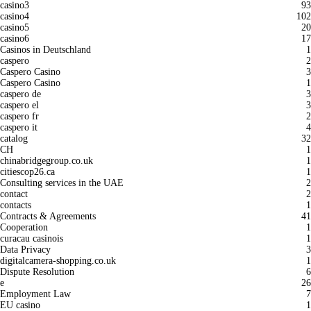
casino3
93
casino4
102
casino5
20
casino6
17
Casinos in Deutschland
1
caspero
2
Caspero Casino
3
Caspero Casino
1
caspero de
3
caspero el
3
caspero fr
2
caspero it
4
catalog
32
CH
1
chinabridgegroup.co.uk
1
citiescop26.ca
1
Consulting services in the UAE
2
contact
2
contacts
1
Contracts & Agreements
41
Cooperation
1
curacau casinois
1
Data Privacy
3
digitalcamera-shopping.co.uk
1
Dispute Resolution
6
e
26
Employment Law
7
EU casino
1