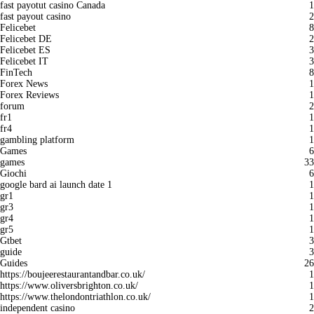
fast payotut casino Canada
1
fast payout casino
2
Felicebet
8
Felicebet DE
2
Felicebet ES
3
Felicebet IT
3
FinTech
8
Forex News
1
Forex Reviews
1
forum
2
fr1
1
fr4
1
gambling platform
1
Games
6
games
33
Giochi
6
google bard ai launch date 1
1
gr1
1
gr3
1
gr4
1
gr5
1
Gtbet
3
guide
3
Guides
26
https://boujeerestaurantandbar.co.uk/
1
https://www.oliversbrighton.co.uk/
1
https://www.thelondontriathlon.co.uk/
1
independent casino
2