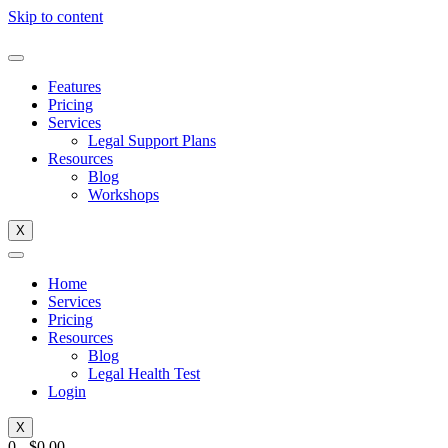
Skip to content
Features
Pricing
Services
Legal Support Plans
Resources
Blog
Workshops
X
Home
Services
Pricing
Resources
Blog
Legal Health Test
Login
X
0
-
$
0.00