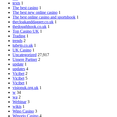
texts
1
The best casino
1
The best new online casino
1
The best online casino and sportsbook
1
thecloakanddagger.co.uk
1
thedoughhook.co.uk
1
Top Casino UK
1
Trading
1
trends
2
tubejp.co.uk
1
UK Casino
1
Uncategorized
27,917
Unsere Partner
2
update
1
updates
4
Vicibet
2
Vicibet
5
Vicibet
1
visionuk.org.uk
1
w
34
wa
2
Webinar
3
wikis
1
Wino Casino
3
Winorio Casino
4