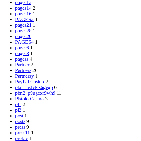
pages12
1
pages14
2
pages16
1
PAGES2
1
pages21
1
pages28
1
pages29
1
PAGES4
1
pages6
1
pages8
1
pagess
4
Partner
2
Partners
26
Partnerzy
1
PayPal Casino
2
pbn1_e3vkts6gegp
6
pbn2_p9ugexr9wh9
11
Pistolo Casino
3
pl1
2
pl2
1
post
1
posts
9
press
9
press11
1
probiv
1