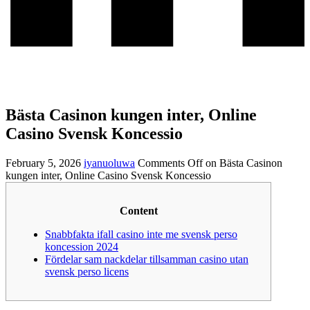
Bästa Casinon kungen inter, Online
Casino Svensk Koncessio
February 5, 2026
iyanuoluwa
Comments Off
on Bästa Casinon
kungen inter, Online Casino Svensk Koncessio
Content
Snabbfakta ifall casino inte me svensk perso
koncession 2024
Fördelar sam nackdelar tillsamman casino utan
svensk perso licens