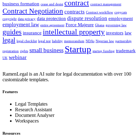
contract
business formation
cease and desist
contract management
Contract Negotiation
contracts
Contract workflow
copycats
dispute resolution
data protection
employment
copyright
data privacy
employment law
Force Majeure
entire agreement
Ghana
governing law
intellectual property
guides
insurance
investors
law
legal
legal checklist
legal test
liability
memorandum
NDAs
Nigerian law
partnership
Startup
small business
trademark
registration
rights
startup funding
webinar
UK
RamenLegal is an AI suite for legal documentation with over 100
customizable templates.
Features
Legal Templates
Research Assistant
Document Analyser
Workspaces
Resources