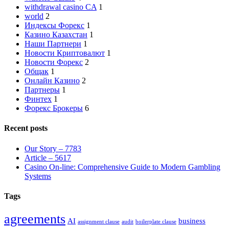
withdrawal casino CA
1
world
2
Индексы Форекс
1
Казино Казахстан
1
Наши Партнери
1
Новости Криптовалют
1
Новости Форекс
2
Общак
1
Онлайн Казино
2
Партнеры
1
Финтех
1
Форекс Брокеры
6
Recent posts
Our Story – 7783
Article – 5617
Casino On-line: Comprehensive Guide to Modern Gambling
Systems
Tags
agreements
AI
business
assignment clause
audit
boilerplate clause