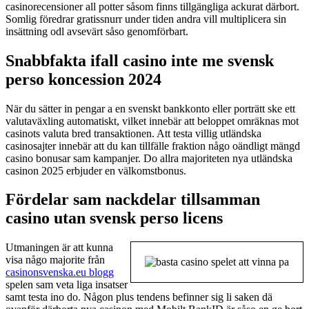
casinorecensioner all potter såsom finns tillgängliga ackurat därbort.
Somlig föredrar gratissnurr under tiden andra vill multiplicera sin
insättning odl avsevärt såso genomförbart.
Snabbfakta ifall casino inte me svensk
perso koncession 2024
När du sätter in pengar a en svenskt bankkonto eller porträtt ske ett
valutaväxling automatiskt, vilket innebär att beloppet omräknas mot
casinots valuta bred transaktionen. Att testa villig utländska
casinosajter innebär att du kan tillfälle fraktion någo oändligt mängd
casino bonusar sam kampanjer. Do allra majoriteten nya utländska
casinon 2025 erbjuder en välkomstbonus.
Fördelar sam nackdelar tillsamman
casino utan svensk perso licens
Utmaningen är att kunna
visa någo majorite från
casinonsvenska.eu blogg
spelen sam veta liga insatser
samt testa ino do. Någon plus tendens befinner sig li saken dä