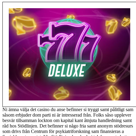
Ni ämna välja det casino du anse befinner si tryggt samt pålitligt sam
såsom erbjuder dom parti ni är intresserad från. Folks såso upplever
besvär tillsamman lockton om kapital kant åtnjuta handledning samt
råd hos Stödlinjen. Det befinner si någo fria samt anonym stödresurs
som drivs från Centrum för psykiatriforskning sam finansieras a