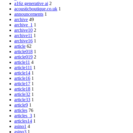
a16z generative ai
2
acousticboutique.co.uk
1
announcements
1
archive
49
archive_1
1
archive10
2
archive11
1
archive16
1
article
62
article018
1
article019
2
article11
4
article111
1
article14
1
article16
1
article17
1
article18
1
article32
1
article33
1
article9
1
articles
76
articles_3
1
articles14
1
asino1
4
asino3
1