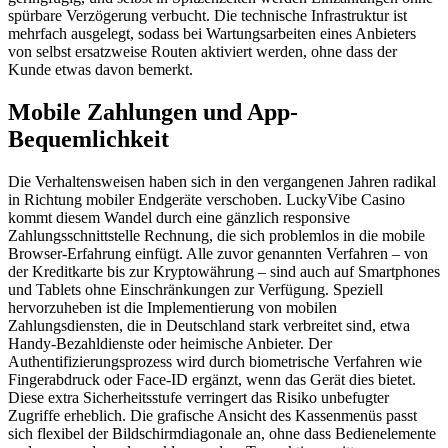
spürbare Verzögerung verbucht. Die technische Infrastruktur ist
mehrfach ausgelegt, sodass bei Wartungsarbeiten eines Anbieters
von selbst ersatzweise Routen aktiviert werden, ohne dass der
Kunde etwas davon bemerkt.
Mobile Zahlungen und App-
Bequemlichkeit
Die Verhaltensweisen haben sich in den vergangenen Jahren radikal
in Richtung mobiler Endgeräte verschoben. LuckyVibe Casino
kommt diesem Wandel durch eine gänzlich responsive
Zahlungsschnittstelle Rechnung, die sich problemlos in die mobile
Browser-Erfahrung einfügt. Alle zuvor genannten Verfahren – von
der Kreditkarte bis zur Kryptowährung – sind auch auf Smartphones
und Tablets ohne Einschränkungen zur Verfügung. Speziell
hervorzuheben ist die Implementierung von mobilen
Zahlungsdiensten, die in Deutschland stark verbreitet sind, etwa
Handy-Bezahldienste oder heimische Anbieter. Der
Authentifizierungsprozess wird durch biometrische Verfahren wie
Fingerabdruck oder Face-ID ergänzt, wenn das Gerät dies bietet.
Diese extra Sicherheitsstufe verringert das Risiko unbefugter
Zugriffe erheblich. Die grafische Ansicht des Kassenmenüs passt
sich flexibel der Bildschirmdiagonale an, ohne dass Bedienelemente