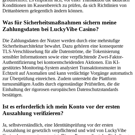
Konditionen im Kassenbereich zu prüfen, da sich Richtlinien von
Drittanbietern gelegentlich ändern können.
Was für Sicherheitsmaßnahmen sichern meine
Zahlungsdaten bei LuckyVibe Casino?
Die Zahlungsdaten der Nutzer werden durch eine mehrstufige
Sicherheitsarchitektur bewahrt. Dazu gehören eine konsequente
TLS-Verschlüsselung für alle Datenströme, die Tokenisierung
sensibler Informationen sowie eine verpflichtende Zwei-Faktor-
Authentifizierung bei kontoentscheidenden Aktionen. Ein KI-
gestütztes Monitoring-System analysiert Transaktionsmuster in
Echtzeit auf Anomalien und kann verdächtige Vorgänge automatisch
zur Überprüfung einreichen. Zudem untersteht die Plattform
turnusmäßigen Audits durch eigenständige Prüfstellen, die die
Einhaltung der rigorosen europäischen Datenschutzstandards
bestätigen.
Ist es erforderlich ich mein Konto vor der ersten
Auszahlung verifizieren?
Ja, selbstverständlich, eine Identitätsprüfung vor der ersten
Auszahlung ist gesetzlich verpflichtend und wird von LuckyVibe