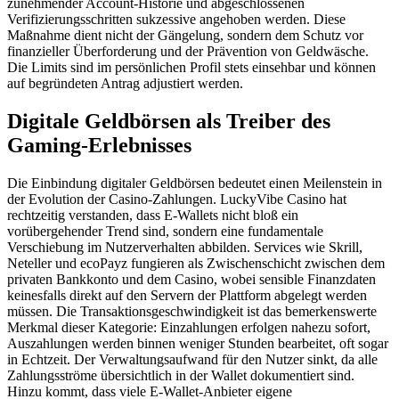
zunehmender Account-Historie und abgeschlossenen
Verifizierungsschritten sukzessive angehoben werden. Diese
Maßnahme dient nicht der Gängelung, sondern dem Schutz vor
finanzieller Überforderung und der Prävention von Geldwäsche.
Die Limits sind im persönlichen Profil stets einsehbar und können
auf begründeten Antrag adjustiert werden.
Digitale Geldbörsen als Treiber des
Gaming-Erlebnisses
Die Einbindung digitaler Geldbörsen bedeutet einen Meilenstein in
der Evolution der Casino-Zahlungen. LuckyVibe Casino hat
rechtzeitig verstanden, dass E-Wallets nicht bloß ein
vorübergehender Trend sind, sondern eine fundamentale
Verschiebung im Nutzerverhalten abbilden. Services wie Skrill,
Neteller und ecoPayz fungieren als Zwischenschicht zwischen dem
privaten Bankkonto und dem Casino, wobei sensible Finanzdaten
keinesfalls direkt auf den Servern der Plattform abgelegt werden
müssen. Die Transaktionsgeschwindigkeit ist das bemerkenswerte
Merkmal dieser Kategorie: Einzahlungen erfolgen nahezu sofort,
Auszahlungen werden binnen weniger Stunden bearbeitet, oft sogar
in Echtzeit. Der Verwaltungsaufwand für den Nutzer sinkt, da alle
Zahlungsströme übersichtlich in der Wallet dokumentiert sind.
Hinzu kommt, dass viele E-Wallet-Anbieter eigene