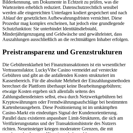
Bilderkennung, um Dokumente in Echtzeit zu prüfen, was die
Wartezeiten erheblich reduziert. Datenschutzrechtlich sensibel
werden alle eingereichten Unterlagen kodiert gespeichert und nach
Ablauf der gesetzlichen Aufbewahrungsfristen vernichtet. Diese
Prozedur mag komplex erscheinen, hat jedoch eine grundlegende
Schutzfunktion: Sie unterbindet Identitätsdiebstahl,
Minderjährigenzugang und Geldwäsche und gewährleistet, dass
Auszahlungen ausschließlich an die rechtmäßigen Inhaber erfolgen.
Preistransparenz und Grenzstrukturen
Die Gebührenklarheit bei Finanztransaktionen ist ein wesentlicher
Vertrauensfaktor. LuckyVibe Casino vermeidet auf versteckte
Gebühren und gibt an die anfallenden Kosten strukturiert im
Kassenbereich. Für die absolute Mehrheit der Einzahlungsmethoden
berechnet die Plattform überhaupt keine Bearbeitungsgebühren;
etwaige Kosten ergeben sich allenfalls seitens des
Zahlungsdienstleisters selbst, etwa durch Netzwerkgebühren bei
Kryptowährungen oder Fremdwährungsaufschläge bei bestimmten
Kartenherausgebern. Diese Positionierung ist im umkämpften
Casino-Markt ein eindeutiges Signal der Kundenorientierung.
Parallel dazu existieren anpassbare Limit-Strukturen, die sich am
Verifizierungsstatus und der Transaktionshistorie des Nutzers
richten. Neueinsteiger kriegen moderatere Grenzen, die mit