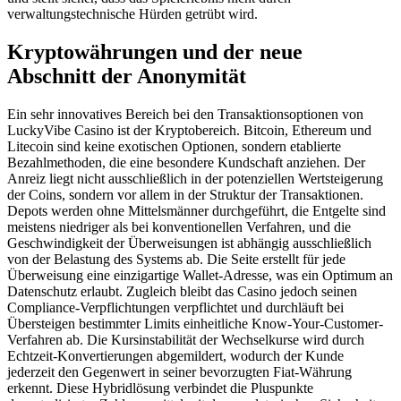
verwaltungstechnische Hürden getrübt wird.
Kryptowährungen und der neue
Abschnitt der Anonymität
Ein sehr innovatives Bereich bei den Transaktionsoptionen von
LuckyVibe Casino ist der Kryptobereich. Bitcoin, Ethereum und
Litecoin sind keine exotischen Optionen, sondern etablierte
Bezahlmethoden, die eine besondere Kundschaft anziehen. Der
Anreiz liegt nicht ausschließlich in der potenziellen Wertsteigerung
der Coins, sondern vor allem in der Struktur der Transaktionen.
Depots werden ohne Mittelsmänner durchgeführt, die Entgelte sind
meistens niedriger als bei konventionellen Verfahren, und die
Geschwindigkeit der Überweisungen ist abhängig ausschließlich
von der Belastung des Systems ab. Die Seite erstellt für jede
Überweisung eine einzigartige Wallet-Adresse, was ein Optimum an
Datenschutz erlaubt. Zugleich bleibt das Casino jedoch seinen
Compliance-Verpflichtungen verpflichtet und durchläuft bei
Übersteigen bestimmter Limits einheitliche Know-Your-Customer-
Verfahren ab. Die Kursinstabilität der Wechselkurse wird durch
Echtzeit-Konvertierungen abgemildert, wodurch der Kunde
jederzeit den Gegenwert in seiner bevorzugten Fiat-Währung
erkennt. Diese Hybridlösung verbindet die Pluspunkte