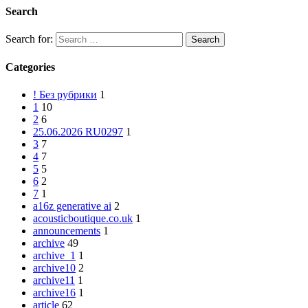
Search
Search for:
Categories
! Без рубрики
1
1
10
2
6
25.06.2026 RU0297
1
3
7
4
7
5
5
6
2
7
1
a16z generative ai
2
acousticboutique.co.uk
1
announcements
1
archive
49
archive_1
1
archive10
2
archive11
1
archive16
1
article
62