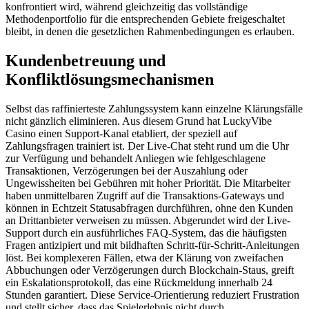
konfrontiert wird, während gleichzeitig das vollständige
Methodenportfolio für die entsprechenden Gebiete freigeschaltet
bleibt, in denen die gesetzlichen Rahmenbedingungen es erlauben.
Kundenbetreuung und
Konfliktlösungsmechanismen
Selbst das raffinierteste Zahlungssystem kann einzelne Klärungsfälle
nicht gänzlich eliminieren. Aus diesem Grund hat LuckyVibe
Casino einen Support-Kanal etabliert, der speziell auf
Zahlungsfragen trainiert ist. Der Live-Chat steht rund um die Uhr
zur Verfügung und behandelt Anliegen wie fehlgeschlagene
Transaktionen, Verzögerungen bei der Auszahlung oder
Ungewissheiten bei Gebühren mit hoher Priorität. Die Mitarbeiter
haben unmittelbaren Zugriff auf die Transaktions-Gateways und
können in Echtzeit Statusabfragen durchführen, ohne den Kunden
an Drittanbieter verweisen zu müssen. Abgerundet wird der Live-
Support durch ein ausführliches FAQ-System, das die häufigsten
Fragen antizipiert und mit bildhaften Schritt-für-Schritt-Anleitungen
löst. Bei komplexeren Fällen, etwa der Klärung von zweifachen
Abbuchungen oder Verzögerungen durch Blockchain-Staus, greift
ein Eskalationsprotokoll, das eine Rückmeldung innerhalb 24
Stunden garantiert. Diese Service-Orientierung reduziert Frustration
und stellt sicher, dass das Spielerlebnis nicht durch