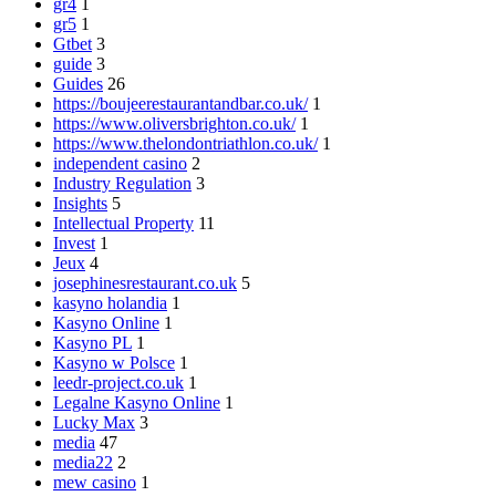
gr4
1
gr5
1
Gtbet
3
guide
3
Guides
26
https://boujeerestaurantandbar.co.uk/
1
https://www.oliversbrighton.co.uk/
1
https://www.thelondontriathlon.co.uk/
1
independent casino
2
Industry Regulation
3
Insights
5
Intellectual Property
11
Invest
1
Jeux
4
josephinesrestaurant.co.uk
5
kasyno holandia
1
Kasyno Online
1
Kasyno PL
1
Kasyno w Polsce
1
leedr-project.co.uk
1
Legalne Kasyno Online
1
Lucky Max
3
media
47
media22
2
mew casino
1