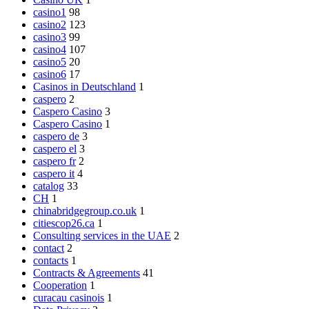
casino1
98
casino2
123
casino3
99
casino4
107
casino5
20
casino6
17
Casinos in Deutschland
1
caspero
2
Caspero Casino
3
Caspero Casino
1
caspero de
3
caspero el
3
caspero fr
2
caspero it
4
catalog
33
CH
1
chinabridgegroup.co.uk
1
citiescop26.ca
1
Consulting services in the UAE
2
contact
2
contacts
1
Contracts & Agreements
41
Cooperation
1
curacau casinois
1