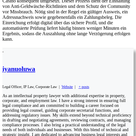
Casino konsequent umgesetzt. Dieser Prozess dient der Einhaltung
von Anti-Geldwäsche-Richtlinien und dem Schutz der Community
vor Missbrauch. Nötig sind in der Regel ein gültiger Ausweis, ein
Adressnachweis sowie gegebenenfalls ein Zahlungsbeleg. Die
Einreichung erfolgt digital über das sichere Profil, und die
automatisierte Prüfung liefert häufig binnen weniger Minuten ein
Ergebnis, sodass die Auszahlung ohne lange Verzögerung erfolgen
kann.
iyanuoluwa
Legal Officer, IP Law, Corporate Law
|
Website
|
+ posts
As an intellectual property lawyer with additional expertise in property,
corporate, and employment law. I have a strong interest in ensuring full
legal compliance and am committed to building a career focused on
providing legal counsel, guiding corporate secretarial functions, and
addressing regulatory issues. My skills extend beyond technical proficiency
in drafting and negotiating agreements, reviewing contracts, and managing
compliance processes. I also bring a practical understanding of the legal
needs of both individuals and businesses. With this blend of technical and
strategic insight, I am dedicated to advancing business legal interests and