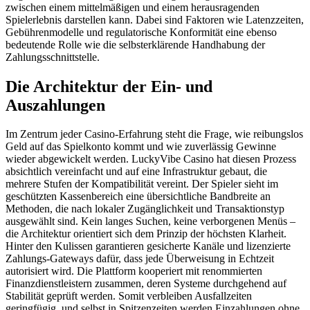
zwischen einem mittelmäßigen und einem herausragenden
Spielerlebnis darstellen kann. Dabei sind Faktoren wie Latenzzeiten,
Gebührenmodelle und regulatorische Konformität eine ebenso
bedeutende Rolle wie die selbsterklärende Handhabung der
Zahlungsschnittstelle.
Die Architektur der Ein- und
Auszahlungen
Im Zentrum jeder Casino-Erfahrung steht die Frage, wie reibungslos
Geld auf das Spielkonto kommt und wie zuverlässig Gewinne
wieder abgewickelt werden. LuckyVibe Casino hat diesen Prozess
absichtlich vereinfacht und auf eine Infrastruktur gebaut, die
mehrere Stufen der Kompatibilität vereint. Der Spieler sieht im
geschützten Kassenbereich eine übersichtliche Bandbreite an
Methoden, die nach lokaler Zugänglichkeit und Transaktionstyp
ausgewählt sind. Kein langes Suchen, keine verborgenen Menüs –
die Architektur orientiert sich dem Prinzip der höchsten Klarheit.
Hinter den Kulissen garantieren gesicherte Kanäle und lizenzierte
Zahlungs-Gateways dafür, dass jede Überweisung in Echtzeit
autorisiert wird. Die Plattform kooperiert mit renommierten
Finanzdienstleistern zusammen, deren Systeme durchgehend auf
Stabilität geprüft werden. Somit verbleiben Ausfallzeiten
geringfügig, und selbst in Spitzenzeiten werden Einzahlungen ohne