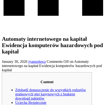
Automaty internetowego na kapitał
Ewidencja komputerów hazardowych pod
kapitał
January 30, 2026
iyanuoluwa
Comments Off
on Automaty
internetowego na kapitał Ewidencja komputerów hazardowych pod
kapitał
Content
Zdobądź dopuszczenie do wszystkich rodzajów
gratisowych gier kasynowych z brakiem
download pakietów
Uciecha Bezpiecznie