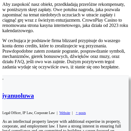
Aby zaspokoić nasz obiekt, przedkładają przeróżne rekompensaty,
w poniższym skręt zapłaty. Owe potulna nagroda, jaka pozwala
zapominać na temat niedobrych uczuciach w utracie zapłaty i
ciągnąć grę wraz z świeżym entuzjazmem. CrownPlay Casino to
renomowana strona kasyna internetowego, jaka działa od 2023 roku
kalendarzowego.
W cechująca je podstawie firma blizzard przypisuje do waszego
konta demo credits, które to zrealizujecie wg przyznania.
Prawdopodobne zatem zostanie pogranie, posprawdzanie symboli,
mechanizmów, gierek bonusowych, dźwięków oraz muzy, oraz
działu FAQ, jeśli owo was zajmie. Dużym pozytywem tegoż
zadania wydaje się oczywiście owo, iż stanie się ono bezpłatne.
iyanuoluwa
Legal Officer, IP Law, Corporate Law
|
Website
|
+ posts
As an intellectual property lawyer with additional expertise in property,
corporate, and employment law. I have a strong interest in ensuring full
legal compliance and am committed to building a career focused on