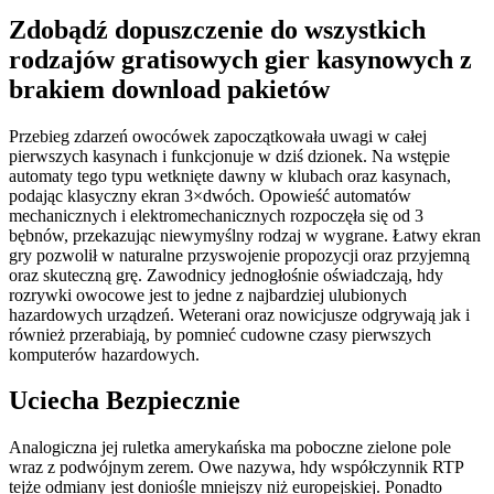
Zdobądź dopuszczenie do wszystkich
rodzajów gratisowych gier kasynowych z
brakiem download pakietów
Przebieg zdarzeń owocówek zapoczątkowała uwagi w całej
pierwszych kasynach i funkcjonuje w dziś dzionek. Na wstępie
automaty tego typu wetknięte dawny w klubach oraz kasynach,
podając klasyczny ekran 3×dwóch. Opowieść automatów
mechanicznych i elektromechanicznych rozpoczęła się od 3
bębnów, przekazując niewymyślny rodzaj w wygrane. Łatwy ekran
gry pozwolił w naturalne przyswojenie propozycji oraz przyjemną
oraz skuteczną grę. Zawodnicy jednogłośnie oświadczają, hdy
rozrywki owocowe jest to jedne z najbardziej ulubionych
hazardowych urządzeń. Weterani oraz nowicjusze odgrywają jak i
również przerabiają, by pomnieć cudowne czasy pierwszych
komputerów hazardowych.
Uciecha Bezpiecznie
Analogiczna jej ruletka amerykańska ma poboczne zielone pole
wraz z podwójnym zerem. Owe nazywa, hdy współczynnik RTP
tejże odmiany jest doniośle mniejszy niż europejskiej. Ponadto