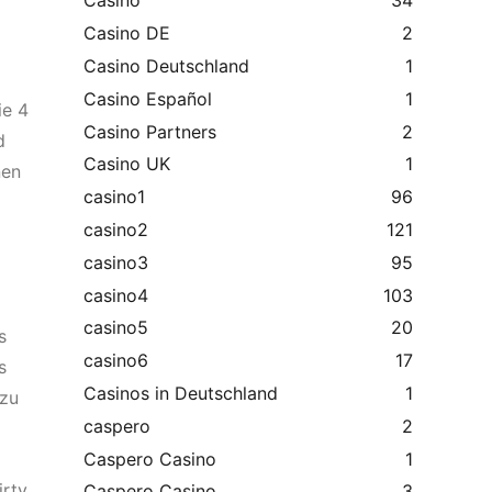
Casino
34
Casino DE
2
Casino Deutschland
1
Casino Español
1
ie 4
Casino Partners
2
d
Casino UK
1
nen
casino1
96
casino2
121
casino3
95
casino4
103
casino5
20
s
casino6
17
s
Casinos in Deutschland
1
 zu
caspero
2
Caspero Casino
1
irty
Caspero Casino
3