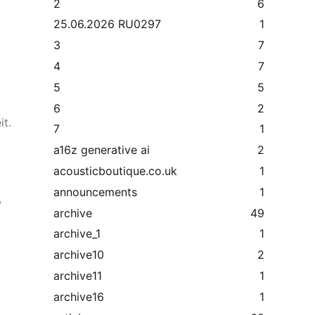
2
6
25.06.2026 RU0297
1
3
7
4
7
5
5
6
2
it.
7
1
a16z generative ai
2
acousticboutique.co.uk
1
announcements
1
,
archive
49
archive_1
1
archive10
2
archive11
1
archive16
1