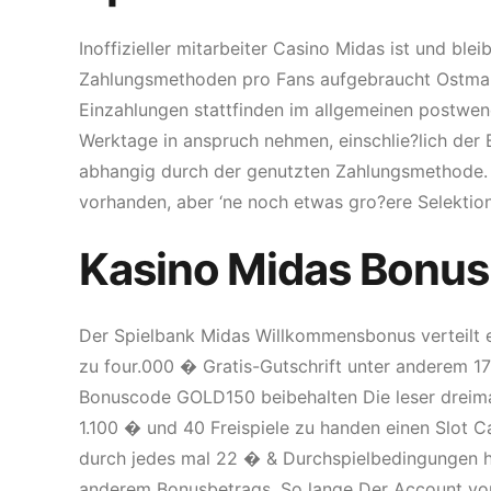
Inoffizieller mitarbeiter Casino Midas ist und ble
Zahlungsmethoden pro Fans aufgebraucht Ostmark 
Einzahlungen stattfinden im allgemeinen postwe
Werktage in anspruch nehmen, einschlie?lich der 
abhangig durch der genutzten Zahlungsmethode. 
vorhanden, aber ‘ne noch etwas gro?ere Selektion
Kasino Midas Bonu
Der Spielbank Midas Willkommensbonus verteilt e
zu four.000 � Gratis-Gutschrift unter anderem 17
Bonuscode GOLD150 beibehalten Die leser dreimal
1.100 � und 40 Freispiele zu handen einen Slot C
durch jedes mal 22 � & Durchspielbedingungen hi
anderem Bonusbetrags. So lange Der Account vor