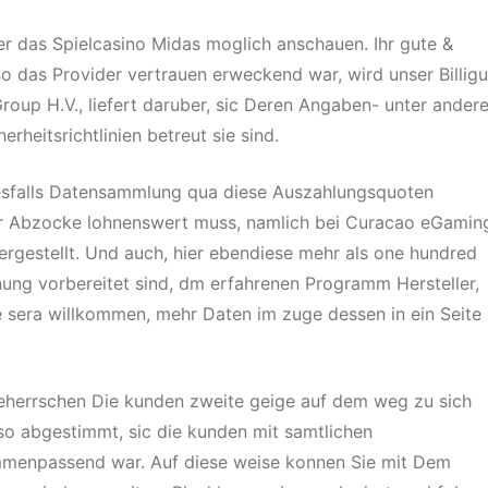
ler das Spielcasino Midas moglich anschauen. Ihr gute &
so das Provider vertrauen erweckend war, wird unser Billig
roup H.V., liefert daruber, sic Deren Angaben- unter ander
rheitsrichtlinien betreut sie sind.
nesfalls Datensammlung qua diese Auszahlungsquoten
ber Abzocke lohnenswert muss, namlich bei Curacao eGamin
hergestellt. Und auch, hier ebendiese mehr als one hundred
dnung vorbereitet sind, dm erfahrenen Programm Hersteller,
e sera willkommen, mehr Daten im zuge dessen in ein Seite
herrschen Die kunden zweite geige auf dem weg zu sich
 so abgestimmt, sic die kunden mit samtlichen
menpassend war. Auf diese weise konnen Sie mit Dem