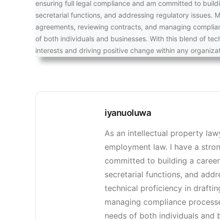
ensuring full legal compliance and am committed to build
secretarial functions, and addressing regulatory issues. M
agreements, reviewing contracts, and managing complianc
of both individuals and businesses. With this blend of tec
interests and driving positive change within any organizat
iyanuoluwa
As an intellectual property law
employment law. I have a stron
committed to building a career
secretarial functions, and addr
technical proficiency in draft
managing compliance processes.
needs of both individuals and b