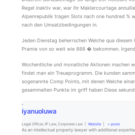
Regel inaktiv war, war ihr Maklercourtage annullie
Alpenrepublik tragen Slots nach one hundred % we
nach den Umsatzbedingungen in.
Jeden Dienstag beherrschen Welche qua diesem
Pramie von so weit wie 888 � bekommen. Irgende
Wochentliche und monatliche Aktionen machen w
findet man ein Treueprogramm. Die kunden samm
sogenannte Comp Points, mit denen Welche einan
gesammelten Punkte im griff haben Diese sekunda
iyanuoluwa
Legal Officer, IP Law, Corporate Law
|
Website
|
+ posts
As an intellectual property lawyer with additional experti