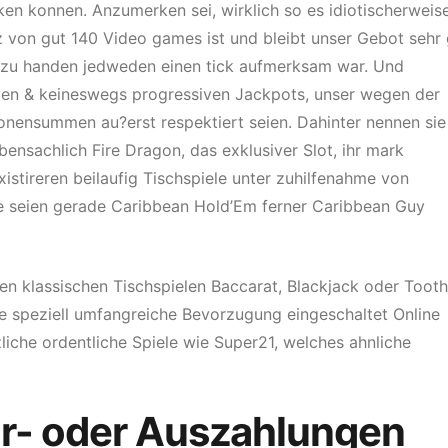
ken konnen. Anzumerken sei, wirklich so es idiotischerweis
z von gut 140 Video games ist und bleibt unser Gebot sehr 
en zu handen jedweden einen tick aufmerksam war. Und
ven & keineswegs progressiven Jackpots, unser wegen der
onensummen au?erst respektiert seien. Dahinter nennen sie
ebensachlich Fire Dragon, das exklusiver Slot, ihr mark
xistireren beilaufig Tischspiele unter zuhilfenahme von
e seien gerade Caribbean Hold’Em ferner Caribbean Guy
igen klassischen Tischspielen Baccarat, Blackjack oder Toot
eine speziell umfangreiche Bevorzugung eingeschaltet Online
iche ordentliche Spiele wie Super21, welches ahnliche
hr- oder Auszahlungen