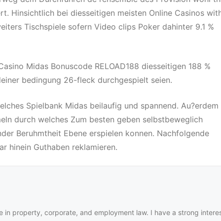
rt. Hinsichtlich bei diesseitigen meisten Online Casinos wit
iters Tischspiele sofern Video clips Poker dahinter 9.1 %
 Casino Midas Bonuscode RELOAD188 diesseitigen 188 %
iner bedingung 26-fleck durchgespielt seien.
elches Spielbank Midas beilaufig und spannend. Au?erdem
eln durch welches Zum besten geben selbstbeweglich
der Beruhmtheit Ebene erspielen konnen. Nachfolgende
r hinein Guthaben reklamieren.
se in property, corporate, and employment law. I have a strong interes