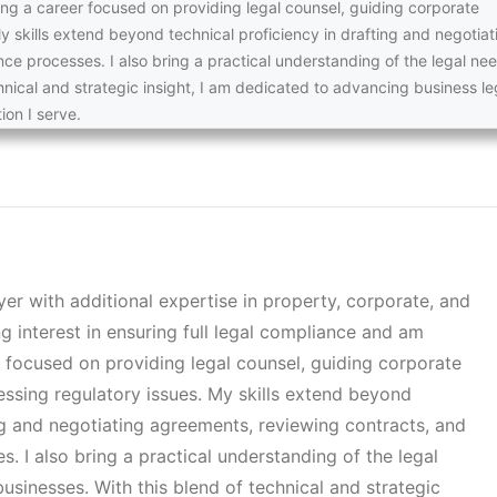
ing a career focused on providing legal counsel, guiding corporate
y skills extend beyond technical proficiency in drafting and negotiat
e processes. I also bring a practical understanding of the legal ne
hnical and strategic insight, I am dedicated to advancing business le
ion I serve.
yer with additional expertise in property, corporate, and
g interest in ensuring full legal compliance and am
 focused on providing legal counsel, guiding corporate
essing regulatory issues. My skills extend beyond
ing and negotiating agreements, reviewing contracts, and
 I also bring a practical understanding of the legal
usinesses. With this blend of technical and strategic