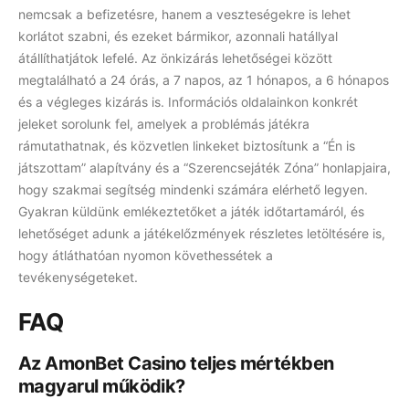
nemcsak a befizetésre, hanem a veszteségekre is lehet
korlátot szabni, és ezeket bármikor, azonnali hatállyal
átállíthatjátok lefelé. Az önkizárás lehetőségei között
megtalálható a 24 órás, a 7 napos, az 1 hónapos, a 6 hónapos
és a végleges kizárás is. Információs oldalainkon konkrét
jeleket sorolunk fel, amelyek a problémás játékra
rámutathatnak, és közvetlen linkeket biztosítunk a “Én is
játszottam” alapítvány és a “Szerencsejáték Zóna” honlapjaira,
hogy szakmai segítség mindenki számára elérhető legyen.
Gyakran küldünk emlékeztetőket a játék időtartamáról, és
lehetőséget adunk a játékelőzmények részletes letöltésére is,
hogy átláthatóan nyomon követhessétek a
tevékenységeteket.
FAQ
Az AmonBet Casino teljes mértékben
magyarul működik?