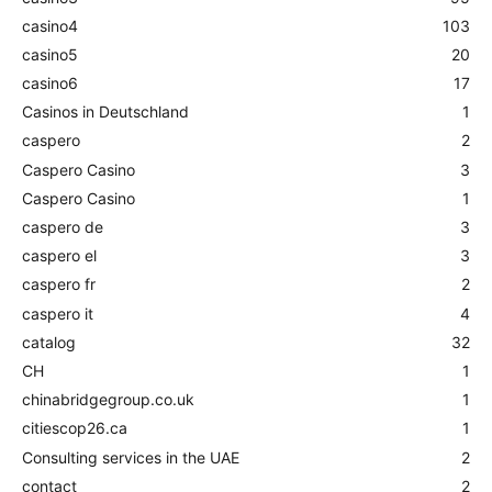
casino4
103
casino5
20
casino6
17
Casinos in Deutschland
1
caspero
2
Caspero Casino
3
Caspero Casino
1
caspero de
3
caspero el
3
caspero fr
2
caspero it
4
catalog
32
CH
1
chinabridgegroup.co.uk
1
citiescop26.ca
1
Consulting services in the UAE
2
contact
2