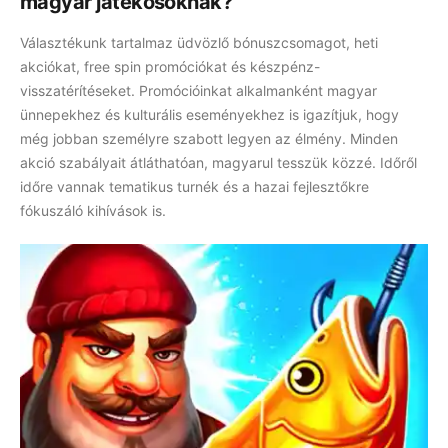
magyar játékosoknak?
Választékunk tartalmaz üdvözlő bónuszcsomagot, heti
akciókat, free spin promóciókat és készpénz-
visszatérítéseket. Promócióinkat alkalmanként magyar
ünnepekhez és kulturális eseményekhez is igazítjuk, hogy
még jobban személyre szabott legyen az élmény. Minden
akció szabályait átláthatóan, magyarul tesszük közzé. Időről
időre vannak tematikus turnék és a hazai fejlesztőkre
fókuszáló kihívások is.