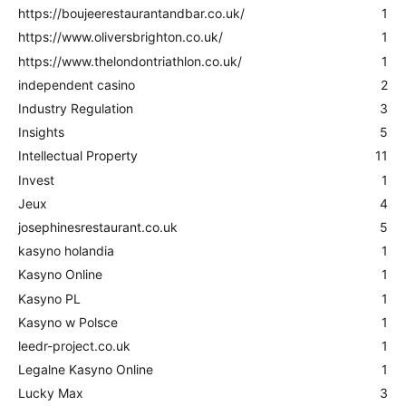
https://boujeerestaurantandbar.co.uk/
1
https://www.oliversbrighton.co.uk/
1
https://www.thelondontriathlon.co.uk/
1
independent casino
2
Industry Regulation
3
Insights
5
Intellectual Property
11
Invest
1
Jeux
4
josephinesrestaurant.co.uk
5
kasyno holandia
1
Kasyno Online
1
Kasyno PL
1
Kasyno w Polsce
1
leedr-project.co.uk
1
Legalne Kasyno Online
1
Lucky Max
3