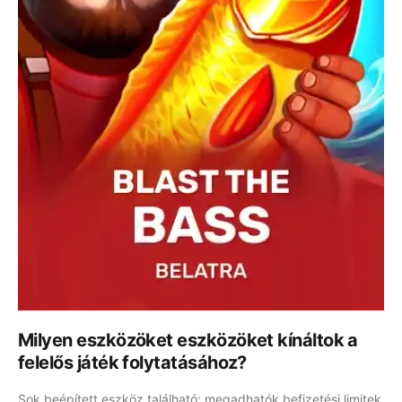
Milyen eszközöket eszközöket kínáltok a
felelős játék folytatásához?
Sok beépített eszköz található: megadhatók befizetési limitek