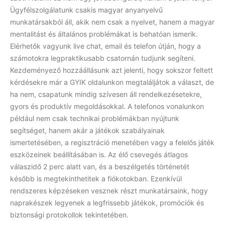
Ügyfélszolgálatunk csakis magyar anyanyelvű
munkatársakból áll, akik nem csak a nyelvet, hanem a magyar
mentalitást és általános problémákat is behatóan ismerik.
Elérhetők vagyunk live chat, email és telefon útján, hogy a
számotokra legpraktikusabb csatornán tudjunk segíteni.
Kezdeményező hozzáállásunk azt jelenti, hogy sokszor feltett
kérdésekre már a GYIK oldalunkon megtaláljátok a választ, de
ha nem, csapatunk mindig szívesen áll rendelkezésetekre,
gyors és produktív megoldásokkal. A telefonos vonalunkon
például nem csak technikai problémákban nyújtunk
segítséget, hanem akár a játékok szabályainak
ismertetésében, a regisztráció menetében vagy a felelős játék
eszközeinek beállításában is. Az élő csevegés átlagos
válaszidő 2 perc alatt van, és a beszélgetés történetét
később is megtekinthetitek a fiókotokban. Ezenkívül
rendszeres képzéseken vesznek részt munkatársaink, hogy
naprakészek legyenek a legfrissebb játékok, promóciók és
biztonsági protokollok tekintetében.