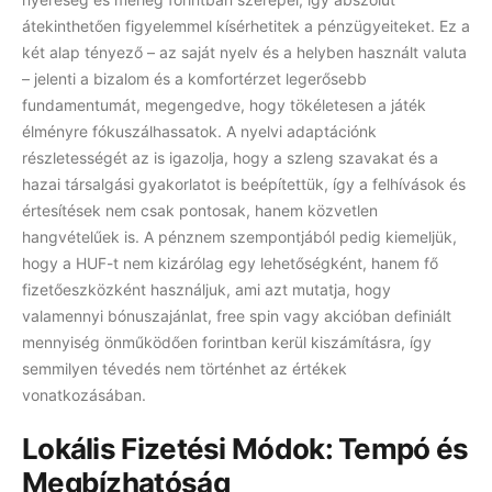
átekinthetően figyelemmel kísérhetitek a pénzügyeiteket. Ez a
két alap tényező – az saját nyelv és a helyben használt valuta
– jelenti a bizalom és a komfortérzet legerősebb
fundamentumát, megengedve, hogy tökéletesen a játék
élményre fókuszálhassatok. A nyelvi adaptációnk
részletességét az is igazolja, hogy a szleng szavakat és a
hazai társalgási gyakorlatot is beépítettük, így a felhívások és
értesítések nem csak pontosak, hanem közvetlen
hangvételűek is. A pénznem szempontjából pedig kiemeljük,
hogy a HUF-t nem kizárólag egy lehetőségként, hanem fő
fizetőeszközként használjuk, ami azt mutatja, hogy
valamennyi bónuszajánlat, free spin vagy akcióban definiált
mennyiség önműködően forintban kerül kiszámításra, így
semmilyen tévedés nem történhet az értékek
vonatkozásában.
Lokális Fizetési Módok: Tempó és
Megbízhatóság