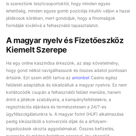
is szereztünk tesztcsoportoktól, hogy minden egyes
lehetőség, minden egyes gomb pozíciója intuitív váljon a hazai
játékosok körében, mert gondoljuk, hogy a finomságok
formálják kiválóvá a felhasználói tapasztalatot.
A magyar nyelv és Fizetőeszköz
Kiemelt Szerepe
Ha egy online kaszinóba érkezünk, az alap követelmény,
hogy gond nélkül navigálhassunk és összes adatot pontosan
értsünk. Ezt szem előtt tartva az
amonbet
Casino egész
felületét adaptáltuk és lokalizáltuk a magyar nyelvre. Ez nem
korlátozódik csupán a felhasználói felület menüire, hanem
érinti a játékok szabályaira, a kampányfeltételekre, a
regisztrációs eljárásra és természetesen a 24/7-es
ügyfélszolgálatunkra is. A magyar forint (HUF) alkalmazása
pedig kiküszöböli a konverziós díjak és a árfolyam-
ingadozások okozta aggodalmakat. Összes befizetés,
nyereség és mérleg forintban szerepel, így abszolút