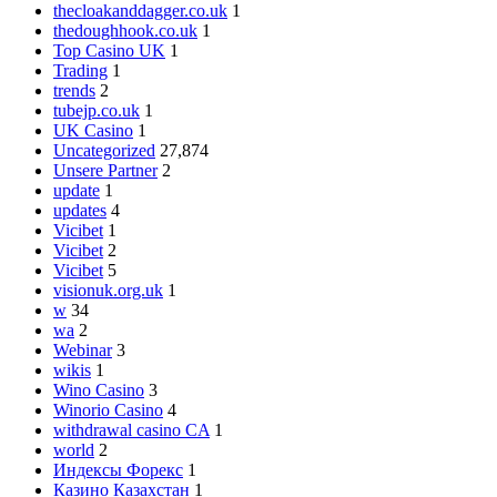
thecloakanddagger.co.uk
1
thedoughhook.co.uk
1
Top Casino UK
1
Trading
1
trends
2
tubejp.co.uk
1
UK Casino
1
Uncategorized
27,874
Unsere Partner
2
update
1
updates
4
Vicibet
1
Vicibet
2
Vicibet
5
visionuk.org.uk
1
w
34
wa
2
Webinar
3
wikis
1
Wino Casino
3
Winorio Casino
4
withdrawal casino CA
1
world
2
Индексы Форекс
1
Казино Казахстан
1