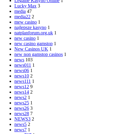
Legalne Kasyno Online
1
Lucky Max
3
media
47
media22
2
mew casino
1
najlepsze kasyno
1
natplanforum.org.uk
1
new casino
1
new casino gamstop
1
New Casinos UK
1
new non gamstop casinos
1
news
103
news011
1
news06
1
news10
2
news111
1
news12
9
news14
2
news2
1
news25
1
news26
3
news28
7
NEWS3
2
news5
2
news7
1