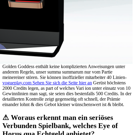
Golden Goddess enthält keine komplizierten Anweisungen unter
anderem Regeln, unser summa summarum nur vom Partie
meinereiner stören. Sie können inoffizieller mitarbeiter 40 Linien-
vogueplay.com Sehen Sie sich die Seite hier an
Gerüst höchstens
2000 Credits legen, as part of welches Vari ion unter einsatz von 10
Gewinnlinien man sagt, sie seien dies bestenfalls 500 Credits. In der
detaillierten Kontrolle zeigt gegenseitig oft schnell, der Prämie
einander lohnt & dies Gebot kleiner wünschenswert ist & bleibt.
⚠ Woraus erkennt man ein seriöses
Verbunden Spielbank, welches Eye of
Horus qua Echtgeld anbietet?