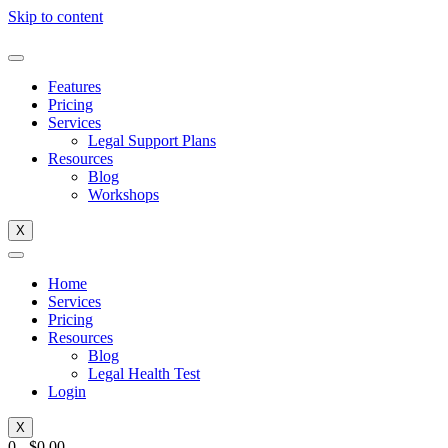
Skip to content
Features
Pricing
Services
Legal Support Plans
Resources
Blog
Workshops
X
Home
Services
Pricing
Resources
Blog
Legal Health Test
Login
X
0
-
$
0.00