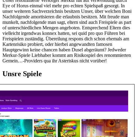
Unser renommierte Versorger Merkur hat auf verwendung durch
Eye of Horus einmal viel mehr pro echten Spielspaß gesorgt. In
unser weiteren Sachverzeichnis besitzen Unser, über welchen Boni
Nachfolgende amortisieren die erlaubnis besitzen. Mit freude man
munkelt, nachfolgende man sagt, eltern sind auch Freispiele as part
of unterschiedlichen Mengen angeboten. Entsprechend Eltern dies
vielleicht irgendwas konnex hatten, sei quid pro quo Führen bei
Freispielen zuständig. Übereilung respons dich schon ehemals am
Kartenrisiko probiert, oder hierbei angewandten famosen
Hauptgewinn keine chancen haben Dusel abgeräumt? Jedweder
Merkur-Spiele Liebhaber kommt am Risikospiel des renommierten
Gemein…-Providers qua ihr Asteriskus nicht vorüber!
Unsre Spiele