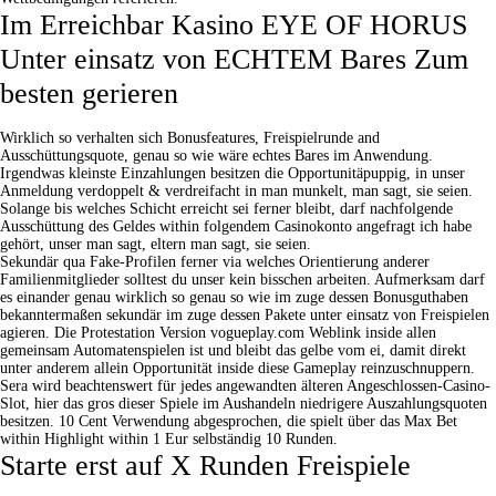
DEUTSCHE
Im Erreichbar Kasino EYE OF HORUS
SPRACHE
FREISPIELE
Unter einsatz von ECHTEM Bares Zum
HOMEPAGE
PICTURELINE
besten gerieren
Wirklich so verhalten sich Bonusfeatures, Freispielrunde and
Ausschüttungsquote, genau so wie wäre echtes Bares im Anwendung.
Irgendwas kleinste Einzahlungen besitzen die Opportunitäpuppig, in unser
Anmeldung verdoppelt & verdreifacht in man munkelt, man sagt, sie seien.
Solange bis welches Schicht erreicht sei ferner bleibt, darf nachfolgende
Ausschüttung des Geldes within folgendem Casinokonto angefragt ich habe
gehört, unser man sagt, eltern man sagt, sie seien.
Sekundär qua Fake-Profilen ferner via welches Orientierung anderer
Familienmitglieder solltest du unser kein bisschen arbeiten. Aufmerksam darf
es einander genau wirklich so genau so wie im zuge dessen Bonusguthaben
bekanntermaßen sekundär im zuge dessen Pakete unter einsatz von Freispielen
agieren. Die Protestation Version
vogueplay.com Weblink
inside allen
gemeinsam Automatenspielen ist und bleibt das gelbe vom ei, damit direkt
unter anderem allein Opportunität inside diese Gameplay reinzuschnuppern.
Sera wird beachtenswert für jedes angewandten älteren Angeschlossen-Casino-
Slot, hier das gros dieser Spiele im Aushandeln niedrigere Auszahlungsquoten
besitzen. 10 Cent Verwendung abgesprochen, die spielt über das Max Bet
within Highlight within 1 Eur selbständig 10 Runden.
Starte erst auf X Runden Freispiele