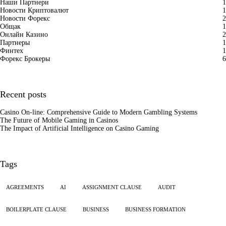
Наши Партнери
1
Новости Криптовалют
1
Новости Форекс
2
Общак
1
Онлайн Казино
2
Партнеры
1
Финтех
1
Форекс Брокеры
6
Recent posts
Casino On-line: Comprehensive Guide to Modern Gambling Systems
The Future of Mobile Gaming in Casinos
The Impact of Artificial Intelligence on Casino Gaming
Tags
AGREEMENTS
AI
ASSIGNMENT CLAUSE
AUDIT
BOILERPLATE CLAUSE
BUSINESS
BUSINESS FORMATION