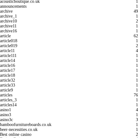
acousticboutique.co.uk
1
announcements
1
archive
49
archive_1
1
archive10
2
archive11
1
archive16
1
article
62
article018
1
article019
2
article11
4
article111
1
article14
1
article16
1
article17
1
article18
1
article32
1
article33
1
article9
1
articles
76
articles_3
1
articles14
1
asino1
4
asino3
1
asino3c
3
bamboofurnitureboards.co.uk
1
beer-necessities.co.uk
1
Best online casino
2