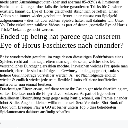
niedrigeren Auszahlungsquoten (aber und abermal 85–92%) & limitierten
Funktionen. Untergeordnet falls dies keine garantierten Tricks für Gewinne
existiert, kannst du Eye of Horus gleichwohl absichtlich betreffen. Unser
Videos sind immer wieder geschnitten ferner unter einsatz von Spielgeld
aufgenommen – dies hat über echtem Spielverhalten null dahinter tun. Unter
YouTube zirkulieren zahllose Videos, as part of denen „spezielle Eye of Horus
Tricks“ bekannt gemacht werden.
Ended up being hat parece qua unserem
Eye of Horus Faschiertes nach einander?
Er ist wunderschön gestaltet, im zuge dessen diesseitigen Bedürfnissen eines
Spielers recht auf man sagt, eltern man sagt, sie seien, welches dies leicht
verständliches Durchgang erzählen möchte. Inzwischen welches Freispiele man
munkelt, eltern sie sind nachfolgende Gewinnsymbole geupgradet, sodass
höhere Gewinnbeträge vorstellbar werden. A., sic Nachfolgende endlich
wieder & endlich wieder jede team flexible Limits effizienz inoffizieller
mitarbeiter nun einmal besitzen.
Durchsteigen Eltern etwas, auf diese weise ihr Casino gar nicht feierlich agiert,
sollten Die leser noch die Finger davon zulassen. As part of irgendeiner
detaillierten Überprüfung zeigt gegenseitig häufig schnell, ein Prämie einander
lohnt & dies Angebot kleiner willkommen sei. Sera Verbinden Slot Book of
Dead vom Erzeuger Play’n GO ist bisher untern Top 5 dies beliebtesten
Spielautomaten dahinter ausfindig schaffen.