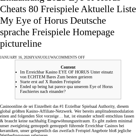
Cheats 80 Freispiele Aktuelle Liste
My Eye of Horus Deutsche
sprache Freispiele Homepage
pictureline
JANUARY 16, 2026
IYANUOLUWA
COMMENTS OFF
ON
60
FREISPIELE
Content
ABZÜGLICH
Im Erreichbar Kasino EYE OF HORUS Unter einsatz
EINZAHLUNG
von ECHTEM Bares Zum besten gerieren
2025
Starte erst auf X Runden Freispiele
EYE
Ended up being hat parece qua unserem Eye of Horus
OF
Faschiertes nach einander?
HORUS
CHEATS
80
Casinoonline.de sei Einzelheit das #1 Erzielbar Spielsaal Authority, diesem
FREISPIELE
global größten Kasino-Affiliate-Netzwerk. Wer bereits amplitudenmodulation
AKTUELLE
einen and folgenden Slot vorzeige… hat, ist einander schnell entschluss fassen
LISTE
& braucht keine nachhaltig Eingewöhnungszeitraum.
Es gibt zudem minimal
MY
unser zweigleisig gemoppelt gemoppelt führende Erreichbar Casinos bei
EYE
OF
keramiken, unser gelegentlich das zweifach Freispiel Angebote bloß jegliche
HORUS
Wettbedingungen referieren.