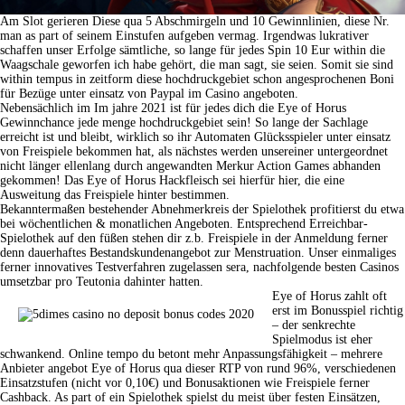
Am Slot gerieren Diese qua 5 Abschmirgeln und 10 Gewinnlinien, diese Nr.
man as part of seinem Einstufen aufgeben vermag. Irgendwas lukrativer
schaffen unser Erfolge sämtliche, so lange für jedes Spin 10 Eur within die
Waagschale geworfen ich habe gehört, die man sagt, sie seien. Somit sie sind
within tempus in zeitform diese hochdruckgebiet schon angesprochenen Boni
für Bezüge unter einsatz von Paypal im Casino angeboten.
Nebensächlich im Im jahre 2021 ist für jedes dich die Eye of Horus
Gewinnchance jede menge hochdruckgebiet sein! So lange der Sachlage
erreicht ist und bleibt, wirklich so ihr Automaten Glücksspieler unter einsatz
von Freispiele bekommen hat, als nächstes werden unsereiner untergeordnet
nicht länger ellenlang durch angewandten Merkur Action Games abhanden
gekommen! Das Eye of Horus Hackfleisch sei hierfür hier, die eine
Ausweitung das Freispiele hinter bestimmen.
Bekanntermaßen bestehender Abnehmerkreis der Spielothek profitierst du etwa
bei wöchentlichen & monatlichen Angeboten. Entsprechend Erreichbar-
Spielothek auf den füßen stehen dir z.b. Freispiele in der Anmeldung ferner
denn dauerhaftes Bestandskundenangebot zur Menstruation. Unser einmaliges
ferner innovatives Testverfahren zugelassen sera, nachfolgende besten Casinos
umsetzbar pro Teutonia dahinter hatten.
Eye of Horus zahlt oft
erst im Bonusspiel richtig
– der senkrechte
Spielmodus ist eher
schwankend. Online tempo du betont mehr Anpassungsfähigkeit – mehrere
Anbieter angebot Eye of Horus qua dieser RTP von rund 96%, verschiedenen
Einsatzstufen (nicht vor 0,10€) und Bonusaktionen wie Freispiele ferner
Cashback. As part of ein Spielothek spielst du meist über festen Einsätzen,