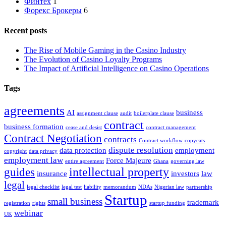
Финтех
1
Форекс Брокеры
6
Recent posts
The Rise of Mobile Gaming in the Casino Industry
The Evolution of Casino Loyalty Programs
The Impact of Artificial Intelligence on Casino Operations
Tags
agreements
AI
business
assignment clause
audit
boilerplate clause
contract
business formation
cease and desist
contract management
Contract Negotiation
contracts
Contract workflow
copycats
dispute resolution
data protection
employment
copyright
data privacy
employment law
Force Majeure
entire agreement
Ghana
governing law
intellectual property
guides
insurance
investors
law
legal
legal checklist
legal test
liability
memorandum
NDAs
Nigerian law
partnership
Startup
small business
trademark
registration
rights
startup funding
webinar
UK