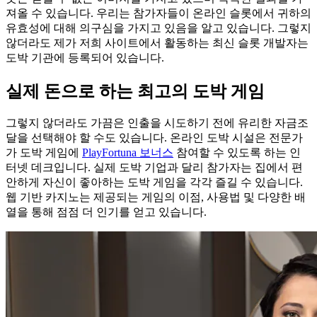
져올 수 있습니다. 우리는 참가자들이 온라인 슬롯에서 귀하의
유효성에 대해 의구심을 가지고 있음을 알고 있습니다. 그렇지
않더라도 제가 저희 사이트에서 활동하는 최신 슬롯 개발자는
도박 기관에 등록되어 있습니다.
실제 돈으로 하는 최고의 도박 게임
그렇지 않더라도 가끔은 인출을 시도하기 전에 유리한 자금조
달을 선택해야 할 수도 있습니다. 온라인 도박 시설은 전문가
가 도박 게임에
PlayFortuna 보너스
참여할 수 있도록 하는 인
터넷 데크입니다. 실제 도박 기업과 달리 참가자는 집에서 편
안하게 자신이 좋아하는 도박 게임을 각각 즐길 수 있습니다.
웹 기반 카지노는 제공되는 게임의 이점, 사용법 및 다양한 배
열을 통해 점점 더 인기를 얻고 있습니다.