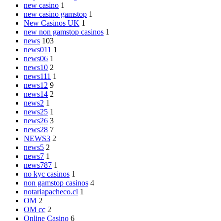
new casino
1
new casino gamstop
1
New Casinos UK
1
new non gamstop casinos
1
news
103
news011
1
news06
1
news10
2
news111
1
news12
9
news14
2
news2
1
news25
1
news26
3
news28
7
NEWS3
2
news5
2
news7
1
news787
1
no kyc casinos
1
non gamstop casinos
4
notariapacheco.cl
1
OM
2
OM cc
2
Online Casino
6