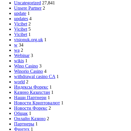
Uncategorized
27,841
Unsere Partner
2
update
1
updates
4
Vicibet
2
Vicibet
5
Vicibet
1
visionuk.org.uk
1
w
34
wa
2
Webinar
3
wikis
1
Wino Casino
3
Winorio Casino
4
withdrawal casino CA
1
world
2
Индексы Форекс
1
Казино Казахстан
1
Наши Партнери
1
Новости Криптовалют
1
Новости Форекс
2
Общак
1
Онлайн Казино
2
Партнеры
1
Финтех
1